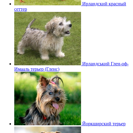
Ирландский красный
сеттер
Ирландський Глен-оф-
Имааль терьер (Гленс)
Йоркширский терьер