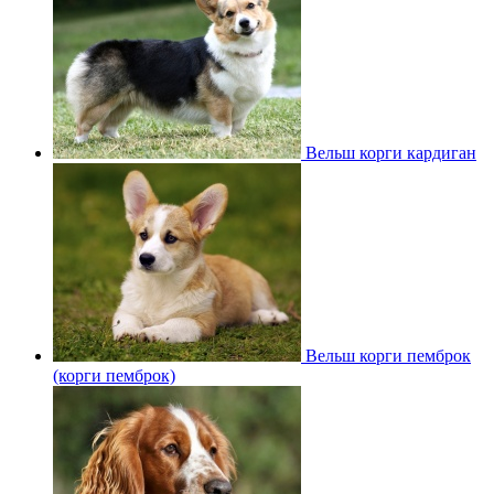
Вельш корги кардиган
Вельш корги пемброк
(корги пемброк)