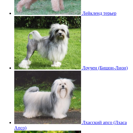
Лейкленд терьер
Лоучен (Бишон-Лион)
Лхасский апсо (Лхаса
Апсо)