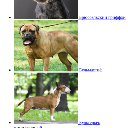
Брюссельский гриффон
Бульмастиф
Бультерьер
миниатюрный