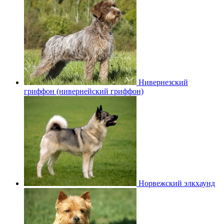
Нивернезский
гриффон (нивернейский гриффон)
Норвежский элкхаунд