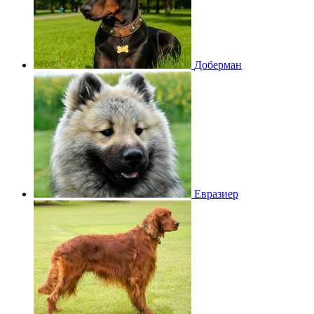
Доберман
Евразиер