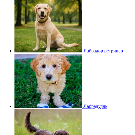
Лабрадор ретривер
Лабрадудль