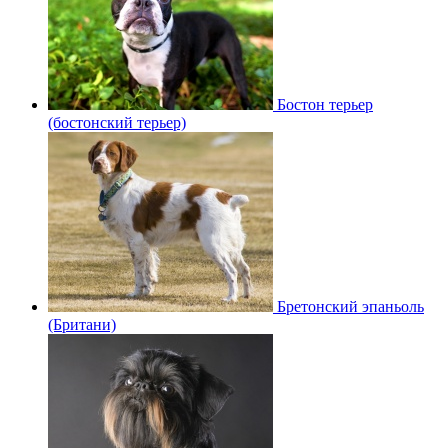
Бостон терьер
(бостонский терьер)
Бретонский эпаньоль
(Британи)