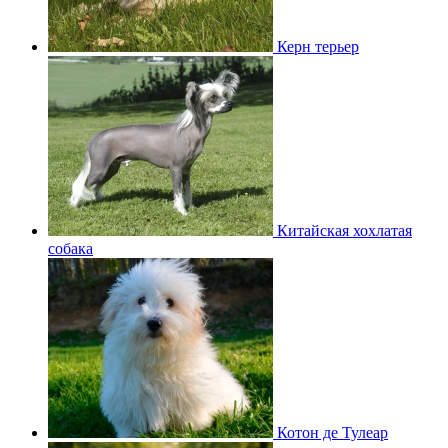
Керн терьер
Китайская хохлатая
собака
Котон де Тулеар