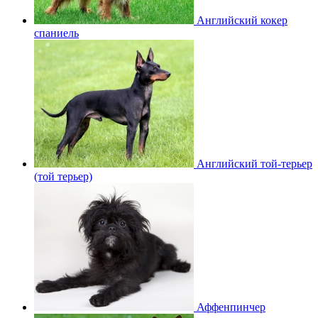
Английский кокер
спаниель
Английский той-терьер
(той терьер)
Аффенпинчер