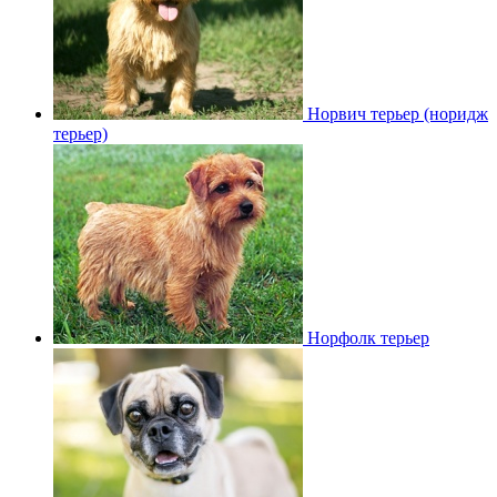
Норвич терьер (норидж
терьер)
Норфолк терьер