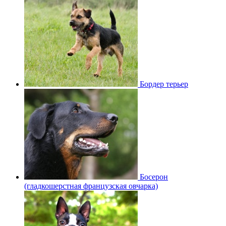
Бордер терьер
Босерон
(гладкошерстная французская овчарка)