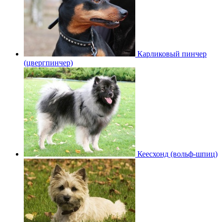
Карликовый пинчер
(цвергпинчер)
Кеесхонд (вольф-шпиц)