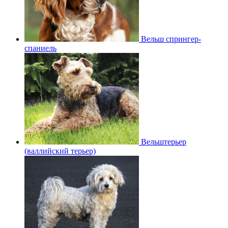
Вельш спрингер-
спаниель
Вельштерьер
(валлийский терьер)