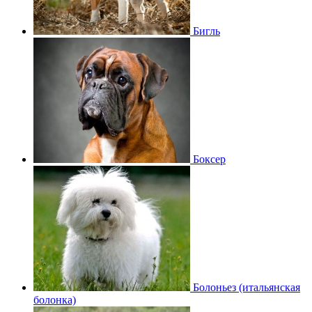
Бигль
Боксер
Болоньез (итальянская
болонка)