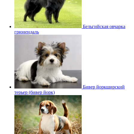
Бельгийская овчарка
грюнендаль
Бивер йоркширский
терьер (бивер йорк)