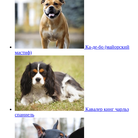
Ка-де-бо (майорский
мастиф)
Кавалер кинг чарльз
спаниель