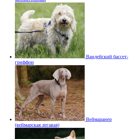
Вандейский бассет-
гриффон
Веймаранер
(веймарская легавая)