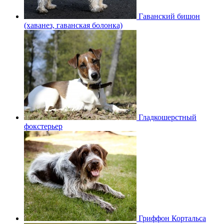
Гаванский бишон
(хаванез, гаванская болонка)
Гладкошерстный
фокстерьер
Гриффон Кортальса