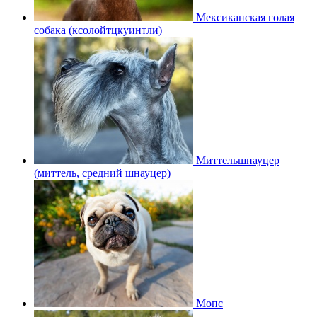
Мексиканская голая
собака (ксолойтцкуинтли)
Миттельшнауцер
(миттель, средний шнауцер)
Мопс