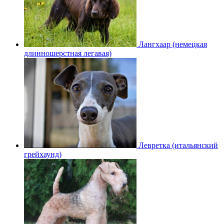
Лангхаар (немецкая
длинношерстная легавая)
Левретка (итальянский
грейхаунд)