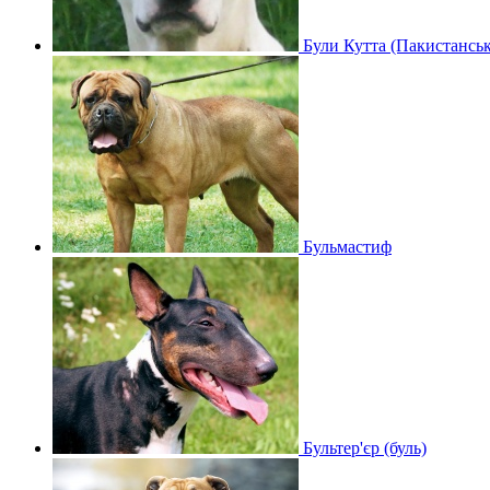
Були Кутта (Пакистансь
Бульмастиф
Бультер'єр (буль)