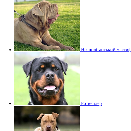
Неаполітанський мастиф
Ротвейлер