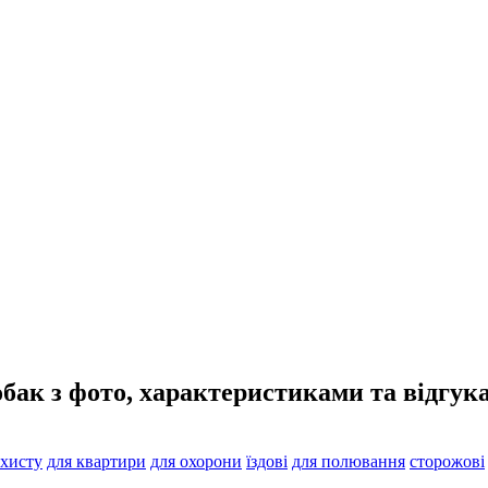
бак з фото, характеристиками та відгук
ахисту
для квартири
для охорони
їздові
для полювання
сторожові