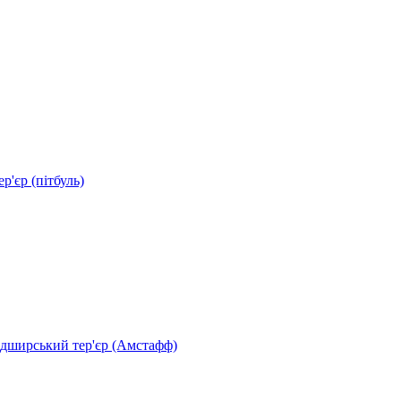
р'єр (пітбуль)
дширський тер'єр (Амстафф)