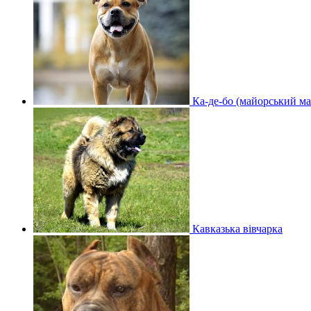
Ка-де-бо (майорський м
Кавказька вівчарка