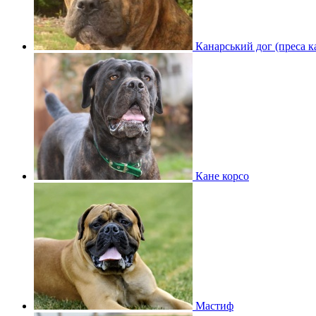
Канарський дог (преса к
Кане корсо
Мастиф