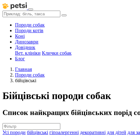
Породи собак
Породи котів
Коні
Динозаври
Довідник
Вет. клініки
Клички собак
Блог
Главная
Породи собак
бійцівські
Бійцівські породи собак
Список найкращих бійцівських порід со
Усі породи
бійцівські
гіпоалергенні
декоративні
для дітей
для з