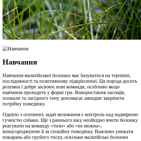
Навчання
Навчання мальтійської болонки має базуватися на терпінні,
послідовності та позитивному підкріпленні. Ця порода досить
розумна і добре засвоює нові команди, особливо якщо
навчання проходить у формі гри. Використання ласощів,
похвали та лагідного тону допомагає швидше закріпити
потрібну поведінку.
Однією з основних задач виховання є контроль над надмірною
гучністю собаки. Ще з раннього віку необхідно вчити болонку
реагувати на команду «тихо» або «не можна»,
винагороджуючи її за спокійну поведінку. Важливо уникати
покарань або грубого тиску, оскільки мальтійські болонки