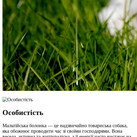
Особистість
Мальтійська болонка — це надзвичайно товариська собака,
яка обожнює проводити час зі своїми господарями. Вона
весела, активна та життєрадісна, а її енергії часто вистачає на