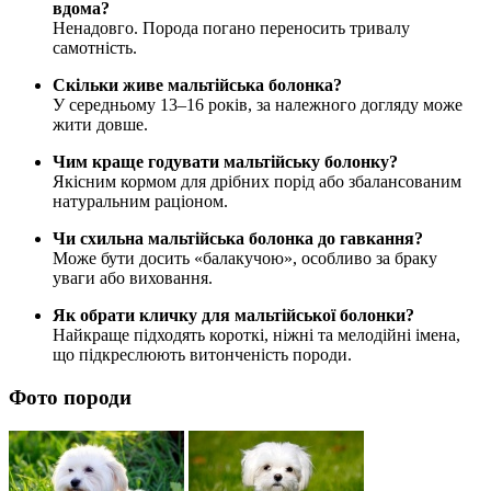
вдома?
Ненадовго. Порода погано переносить тривалу
самотність.
Скільки живе мальтійська болонка?
У середньому 13–16 років, за належного догляду може
жити довше.
Чим краще годувати мальтійську болонку?
Якісним кормом для дрібних порід або збалансованим
натуральним раціоном.
Чи схильна мальтійська болонка до гавкання?
Може бути досить «балакучою», особливо за браку
уваги або виховання.
Як обрати кличку для мальтійської болонки?
Найкраще підходять короткі, ніжні та мелодійні імена,
що підкреслюють витонченість породи.
Фото породи