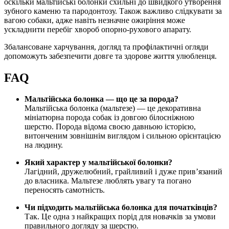
оскільки мальтійські болонки схильні до швидкого утворення
зубного каменю та пародонтозу. Також важливо слідкувати за
вагою собаки, адже навіть незначне ожиріння може
ускладнити перебіг хвороб опорно-рухового апарату.
Збалансоване харчування, догляд та профілактичні огляди
допоможуть забезпечити довге та здорове життя улюбленця.
FAQ
Мальтійська болонка — що це за порода?
Мальтійська болонка (мальтезе) — це декоративна
мініатюрна порода собак із довгою білосніжною
шерстю. Порода відома своєю давньою історією,
витонченим зовнішнім виглядом і сильною орієнтацією
на людину.
Який характер у мальтійської болонки?
Лагідний, дружелюбний, грайливий і дуже прив’язаний
до власника. Мальтезе люблять увагу та погано
переносять самотність.
Чи підходить мальтійська болонка для початківців?
Так. Це одна з найкращих порід для новачків за умови
правильного догляду за шерстю.