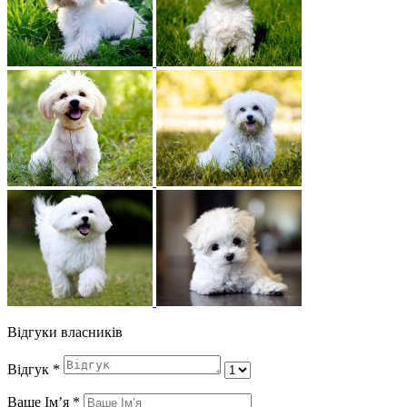
Відгуки власників
Відгук
*
Ваше Імʼя
*