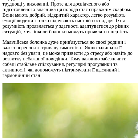
труднощі у вихованні. Проте для досвідченого або
підготовленого власника ця порода стає справжнім скарбом.
Вони мають добрий, відкритий характер, легко розуміють
емоції людини і тонко відчувають настрій господаря. Їхня
розумність проявляється у здатності адаптуватися до різних
ситуацій, хоча інколи болонки можуть проявляти впертість.
Мальтійська болонка дуже прив'язується до своєї родини і
важко переносить тривалу самотність. Якщо залишати її
надовго без уваги, це може призвести до стресу або навіть до
розвитку небажаної поведінки. Тому важливо забезпечити
собаці стабільне спілкування, регулярні прогулянки та
активності, які допоможуть підтримувати її щасливий і
гармонійний стан.