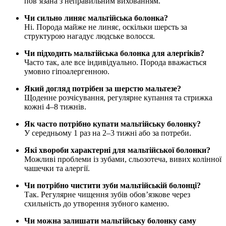
пов’язана з неправильним вихованням.
Чи сильно линяє мальтійська болонка?
Ні. Порода майже не линяє, оскільки шерсть за
структурою нагадує людське волосся.
Чи підходить мальтійська болонка для алергіків?
Часто так, але все індивідуально. Порода вважається
умовно гіпоалергенною.
Який догляд потрібен за шерстю мальтезе?
Щоденне розчісування, регулярне купання та стрижка
кожні 4–8 тижнів.
Як часто потрібно купати мальтійську болонку?
У середньому 1 раз на 2–3 тижні або за потреби.
Які хвороби характерні для мальтійської болонки?
Можливі проблеми із зубами, сльозотеча, вивих колінної
чашечки та алергії.
Чи потрібно чистити зуби мальтійській болонці?
Так. Регулярне чищення зубів обов’язкове через
схильність до утворення зубного каменю.
Чи можна залишати мальтійську болонку саму