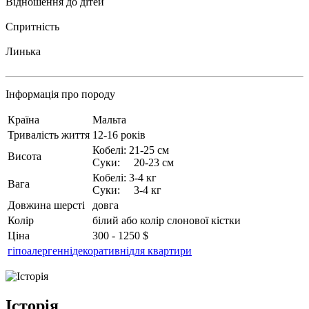
Відношення до дітей
Спритність
Линька
Інформація про породу
Країна
Мальта
Тривалість життя
12-16 років
Кобелі: 21-25 см
Висота
Суки: 20-23 см
Кобелі: 3-4 кг
Вага
Суки: 3-4 кг
Довжина шерсті
довга
Колір
білий або колір слонової кістки
Ціна
300 - 1250 $
гіпоалергенні
декоративні
для квартири
Історія