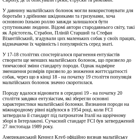
У давнину мальтійських болонок могли використовувати для
боротьби з дрібними шкідниками та гризунами, хоча
основною їхньою роллю завжди залишалося бути
супутниками людини. Відомі автори стародавнього світу, такі
як Арістотель, Страбон, Пліній Старший та Стефан
Візантійський, згадували цих маленьких собак у своїх працях,
відзначаючи їх чарівність і популярність серед знаті.
У 17-18 століттях спостерігалося прагнення ентузіастів
створити ще менших мальтійських болонок, що призвело до
тимчасової зміни стандарту породи. Однак надмірне
зменшення розмірів призвело до зниження життєздатності
собак, через що в кінці 18 - на початку 19 століття популяція
мальтійських болонок значно скоротилася.
Породу вдалося відновити в середині 19 - на початку 20
століття завдяки ентузіастам, які зберегли основні
характеристики мальтійської болонки. Визнання породи на
міжнародному рівні відбулося в 1954 році, коли FCI
затвердила її стандарт під патронатом Італії на щорічному
зборі в Інтерлакені. Сучасний стандарт FCI був затверджений
27 листопада 1989 року.
Американський Кеннел Клуб офіційно визнав мальтійську