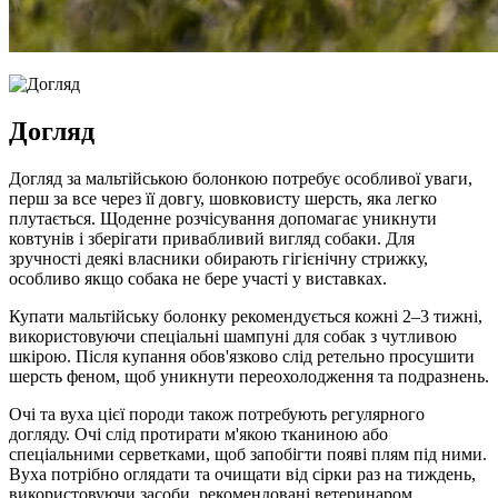
Догляд
Догляд за мальтійською болонкою потребує особливої уваги,
перш за все через її довгу, шовковисту шерсть, яка легко
плутається. Щоденне розчісування допомагає уникнути
ковтунів і зберігати привабливий вигляд собаки. Для
зручності деякі власники обирають гігієнічну стрижку,
особливо якщо собака не бере участі у виставках.
Купати мальтійську болонку рекомендується кожні 2–3 тижні,
використовуючи спеціальні шампуні для собак з чутливою
шкірою. Після купання обов'язково слід ретельно просушити
шерсть феном, щоб уникнути переохолодження та подразнень.
Очі та вуха цієї породи також потребують регулярного
догляду. Очі слід протирати м'якою тканиною або
спеціальними серветками, щоб запобігти появі плям під ними.
Вуха потрібно оглядати та очищати від сірки раз на тиждень,
використовуючи засоби, рекомендовані ветеринаром.