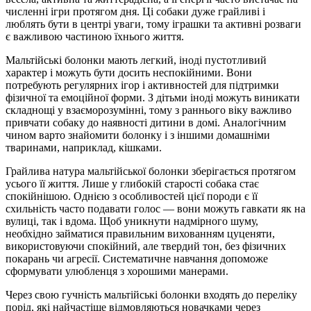
численні ігри протягом дня. Ці собаки дуже грайливі і
люблять бути в центрі уваги, тому іграшки та активні розваги
є важливою частиною їхнього життя.
Мальтійські болонки мають легкий, іноді пустотливий
характер і можуть бути досить неспокійними. Вони
потребують регулярних ігор і активностей для підтримки
фізичної та емоційної форми. З дітьми іноді можуть виникати
складнощі у взаєморозумінні, тому з раннього віку важливо
привчати собаку до наявності дитини в домі. Аналогічним
чином варто знайомити болонку і з іншими домашніми
тваринами, наприклад, кішками.
Грайлива натура мальтійської болонки зберігається протягом
усього її життя. Лише у глибокій старості собака стає
спокійнішою. Однією з особливостей цієї породи є її
схильність часто подавати голос — вони можуть гавкати як на
вулиці, так і вдома. Щоб уникнути надмірного шуму,
необхідно займатися правильним вихованням цуценяти,
використовуючи спокійний, але твердий тон, без фізичних
покарань чи агресії. Систематичне навчання допоможе
сформувати улюбленця з хорошими манерами.
Через свою гучність мальтійські болонки входять до переліку
порід, які найчастіше відмовляються новачками через