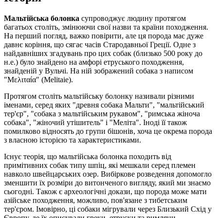
Мальтійська болонка
супроводжує людину протягом
багатьох століть, змінюючи свої назви та країни походження.
На перший погляд, важко повірити, але ця порода має дуже
давнє коріння, що сягає часів Стародавньої Греції. Одне з
найдавніших згадувань про цих собак (близько 500 року до
н.е.) було знайдено на амфорі етруського походження,
знайденій у Вульчі. На ній зображений собака з написом
"Μελιταία" (Melitaie).
Протягом століть мальтійську болонку називали різними
іменами, серед яких "древня собака Мальти", "мальтійський
тер'єр", "собака з мальтійським рукавом", "римська жіноча
собака", "жіночий утішитель" і "Меліта". Іноді її також
помилково відносять до групи бішонів, хоча це окрема порода
з власною історією та характеристиками.
Існує теорія, що мальтійська болонка походить від
примітивних собак типу шпіц, які мешкали серед племен
навколо швейцарських озер. Вибіркове розведення допомогло
зменшити їх розміри до витонченого вигляду, який ми знаємо
сьогодні. Також є археологічні докази, що порода може мати
азійське походження, можливо, пов'язане з тибетським
тер'єром. Імовірно, ці собаки мігрували через Близький Схід у
Європу, де їх описували греки, етруски та римляни.