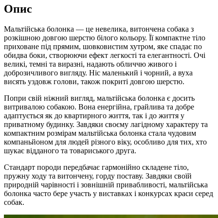
Опис
Мальтійська болонка — це невелика, витончена собака з
розкішною довгою шерстю білого кольору. Її компактне тіло
приховане під прямим, шовковистим хутром, яке спадає по
обидва боки, створюючи ефект легкості та елегантності. Очі
великі, темні та виразні, надають обличчю живого і
доброзичливого вигляду. Ніс маленький і чорний, а вуха
висять уздовж голови, також покриті довгою шерстю.
Попри свій ніжний вигляд, мальтійська болонка є досить
витривалою собакою. Вона енергійна, грайлива та добре
адаптується як до квартирного життя, так і до життя у
приватному будинку. Завдяки своєму лагідному характеру та
компактним розмірам мальтійська болонка стала чудовим
компаньйоном для людей різного віку, особливо для тих, хто
шукає відданого та товариського друга.
Стандарт породи передбачає гармонійно складене тіло,
пружну ходу та витончену, горду поставу. Завдяки своїй
природній чарівності і зовнішній привабливості, мальтійська
болонка часто бере участь у виставках і конкурсах краси серед
собак.