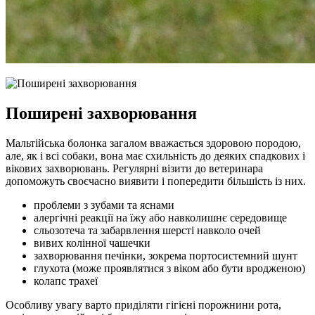
Поширені захворювання
Мальтійська болонка загалом вважається здоровою породою,
але, як і всі собаки, вона має схильність до деяких спадкових і
вікових захворювань. Регулярні візити до ветеринара
допоможуть своєчасно виявити і попередити більшість із них.
проблеми з зубами та яснами
алергічні реакції на їжу або навколишнє середовище
сльозотеча та забарвлення шерсті навколо очей
вивих колінної чашечки
захворювання печінки, зокрема портосистемний шунт
глухота (може проявлятися з віком або бути вродженою)
колапс трахеї
Особливу увагу варто приділяти гігієні порожнини рота,