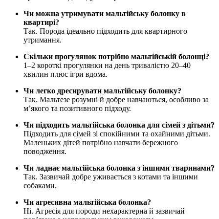
Чи можна утримувати мальтійську болонку в
квартирі?
Так. Порода ідеально підходить для квартирного
утримання.
Скільки прогулянок потрібно мальтійській болонці?
1–2 короткі прогулянки на день тривалістю 20–40
хвилин плюс ігри вдома.
Чи легко дресирувати мальтійську болонку?
Так. Мальтезе розумні й добре навчаються, особливо за
м’якого та позитивного підходу.
Чи підходить мальтійська болонка для сімей з дітьми?
Підходить для сімей зі спокійними та охайними дітьми.
Маленьких дітей потрібно навчати бережного
поводження.
Чи ладнає мальтійська болонка з іншими тваринами?
Так. Зазвичай добре уживається з котами та іншими
собаками.
Чи агресивна мальтійська болонка?
Ні. Агресія для породи нехарактерна й зазвичай