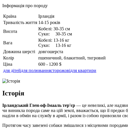
Інформація про породу
Країна
Ірландія
Тривалість життя
14-15 років
Кобелі: 30-35 см
Висота
Суки: 30-35 см
Кобелі: 13-16 кг
Вага
Суки: 13-16 кг
Довжина шерсті
довгошерста
Колір
пшеничний, блакитний, тигровий
Ціна
600 - 1200 $
для дітей
для полювання
сторожові
для квартири
Історія
Ірландський Глен-оф-Імааль тер'єр
— це невеликі, але надзви
чи виникла порода саме на цій землі, вважається, що її предки 
наділи в обмін на службу в армії, і разом із собою привозили сво
Протягом часу завезені собаки змішалися з місцевими породам