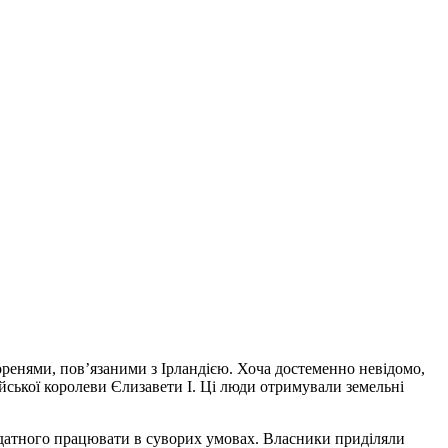
оренями, пов’язаними з Ірландією. Хоча достеменно невідомо,
лійської королеви Єлизавети I. Ці люди отримували земельні
здатного працювати в суворих умовах. Власники приділяли