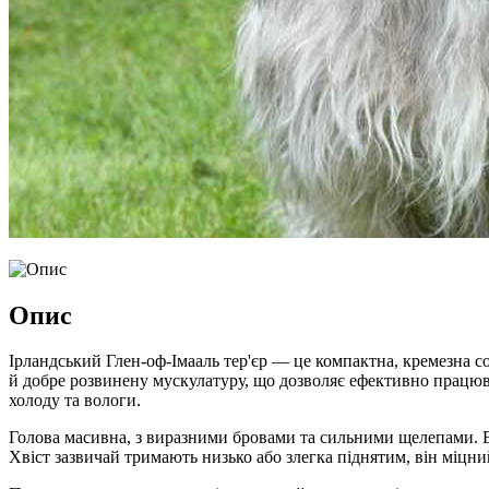
Опис
Ірландський Глен-оф-Імааль тер'єр — це компактна, кремезна со
й добре розвинену мускулатуру, що дозволяє ефективно працюва
холоду та вологи.
Голова масивна, з виразними бровами та сильними щелепами. Ву
Хвіст зазвичай тримають низько або злегка піднятим, він міцний