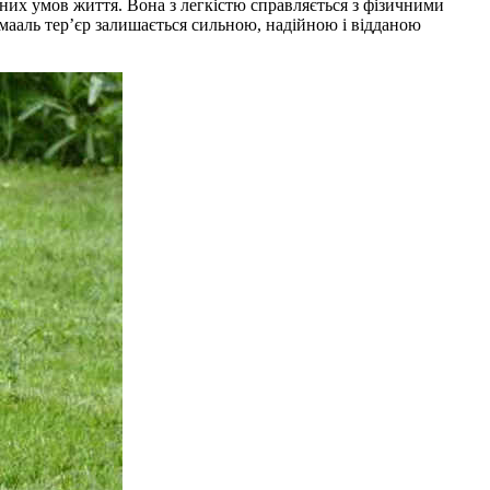
зних умов життя. Вона з легкістю справляється з фізичними
Імааль тер’єр залишається сильною, надійною і відданою