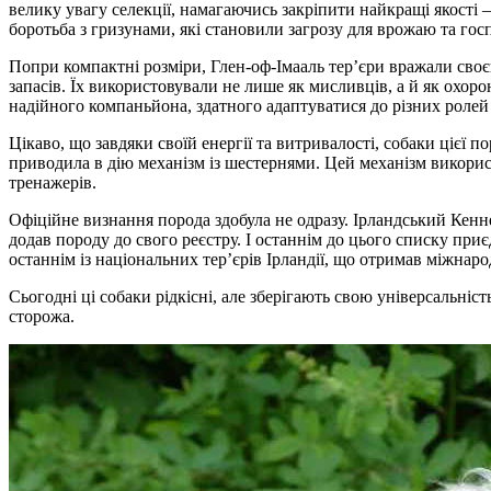
велику увагу селекції, намагаючись закріпити найкращі якості 
боротьба з гризунами, які становили загрозу для врожаю та гос
Попри компактні розміри, Глен-оф-Імааль тер’єри вражали своє
запасів. Їх використовували не лише як мисливців, а й як охо
надійного компаньйона, здатного адаптуватися до різних ролей 
Цікаво, що завдяки своїй енергії та витривалості, собаки цієї
приводила в дію механізм із шестернями. Цей механізм викорис
тренажерів.
Офіційне визнання порода здобула не одразу. Ірландський Кен
додав породу до свого реєстру. І останнім до цього списку пр
останнім із національних тер’єрів Ірландії, що отримав міжнар
Сьогодні ці собаки рідкісні, але зберігають свою універсальніст
сторожа.