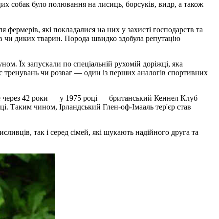
цих собак було полювання на лисиць, борсуків, видр, а також
 фермерів, які покладалися на них у захисті господарств та
ів чи диких тварин. Порода швидко здобула репутацію
ном. Їх запускали по спеціальній рухомій доріжці, яка
ас тренувань чи розваг — один із перших аналогів спортивних
ше через 42 роки — у 1975 році — британський Кеннел Клуб
і. Таким чином, Ірландський Глен-оф-Імааль тер'єр став
исливців, так і серед сімей, які шукають надійного друга та