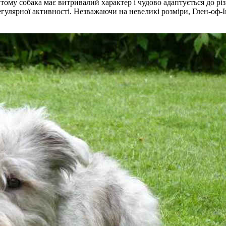
тому собака має витривалий характер і чудово адаптується до рі
егулярної активності. Незважаючи на невеликі розміри, Глен-оф-