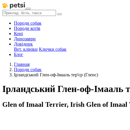
Породи собак
Породи котів
Коні
Динозаври
Довідник
Вет. клініки
Клички собак
Блог
Главная
Породи собак
Ірландський Глен-оф-Імааль тер'єр (Гленс)
Ірландський Глен-оф-Імааль т
Glen of Imaal Terrier, Irish Glen of Imaal 