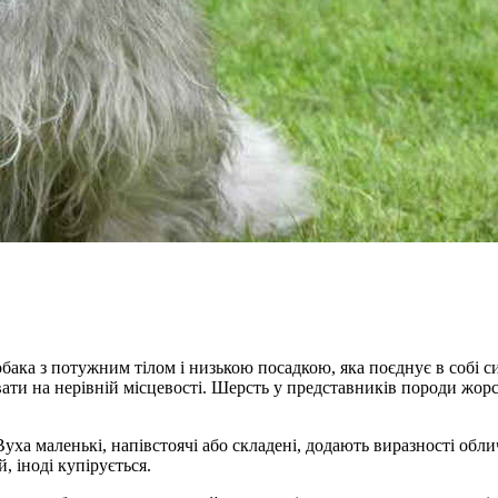
бака з потужним тілом і низькою посадкою, яка поєднує в собі си
ти на нерівній місцевості. Шерсть у представників породи жорст
ха маленькі, напівстоячі або складені, додають виразності обли
, іноді купірується.