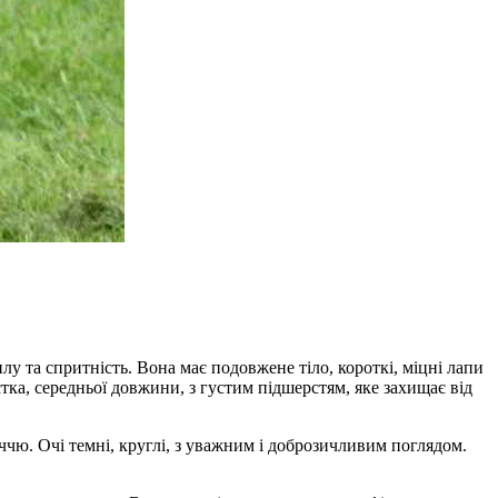
лу та спритність. Вона має подовжене тіло, короткі, міцні лапи
ка, середньої довжини, з густим підшерстям, яке захищає від
ччю. Очі темні, круглі, з уважним і доброзичливим поглядом.