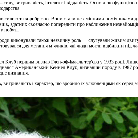
— силу, витривалість, інтелект і відданість. Основною функцією 
подарства.
ю силою та хоробрістю. Вони стали незамінними помічниками для
ронців, здатних своєчасно попередити про наближення незнайомц
у побуті.
 породи виконували також незвичну роль — слугували живим двигу
товувався для метання м’ячиків, які люди могли відбивати під ч
нел Клуб першим визнав Глен-оф-Імааль тер'єра у 1933 році. Ли
иєднався Американський Кеннел Клуб, визнавши породу в 1987 роц
одне визнання.
ь, витривалість і характер, що зробило їх улюбленцями як серед м