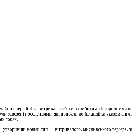
чайно енергійні та витривалі собаки з глибокими історичними к
були завезені поселенцями, які прибули до Ірландії за указом анг
їх собак.
и, утворивши новий тип — витривалого, мисливського тер’єра, 