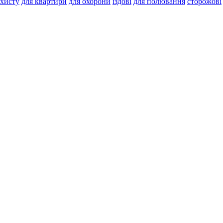
ахисту
для квартири
для охорони
їздові
для полювання
сторожові