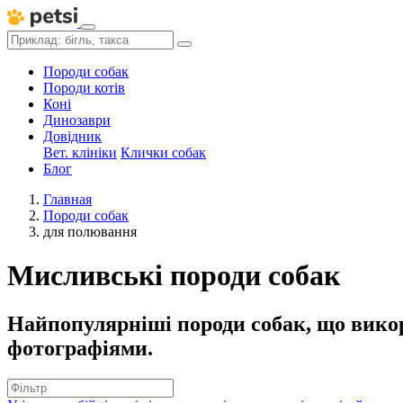
Породи собак
Породи котів
Коні
Динозаври
Довідник
Вет. клініки
Клички собак
Блог
Главная
Породи собак
для полювання
Мисливські породи собак
Найпопулярніші породи собак, що вико
фотографіями.