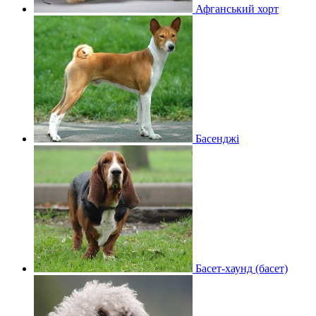
Афганський хорт
Басенджі
Басет-хаунд (басет)