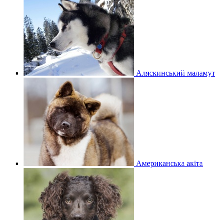
Аляскинський маламут
Американська акіта