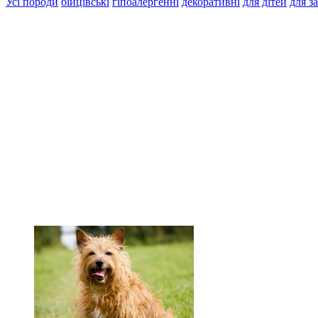
Усі породи
бійцівські
гіпоалергенні
декоративні
для дітей
для з