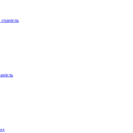
 спанієль
анієль
нд