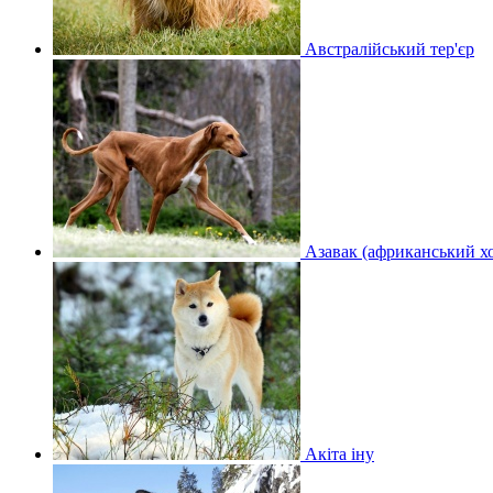
Австралійський тер'єр
Азавак (африканський х
Акіта іну