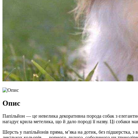
Опис
Папільйон — це невелика декоративна порода собак з елегантн
нагадує крила метелика, що й дало породі її назву. Ці собаки 
Шерсть у папільйонів пряма, м’яка на дотик, без підшерстка, з 
декількох кольорів — чорного, рудого, соболиного чи триколірн