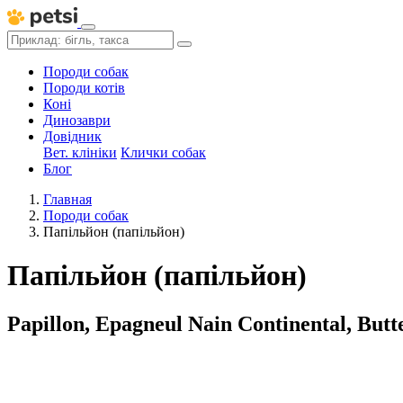
Породи собак
Породи котів
Коні
Динозаври
Довідник
Вет. клініки
Клички собак
Блог
Главная
Породи собак
Папільйон (папільйон)
Папільйон (папільйон)
Papillon, Epagneul Nain Continental, Butt