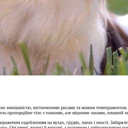
ою зовнішністю, витонченими рисами та живим темпераментом. Г
мають пропорційне тіло з тонкими, але міцними лапами, пишний хв
вираженим оздобленням на вухах, грудях, лапах і хвості. Забарвл
ого. Очі темні, великі й виразні, з розумним і доброзичливим по