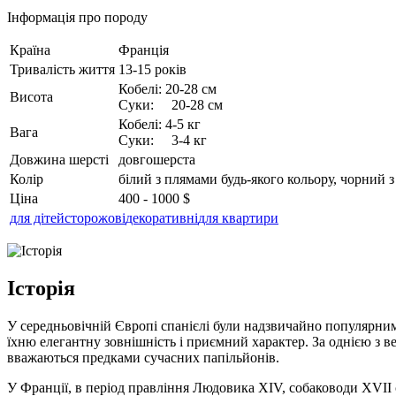
Інформація про породу
Країна
Франція
Тривалість життя
13-15 років
Кобелі: 20-28 см
Висота
Суки: 20-28 см
Кобелі: 4-5 кг
Вага
Суки: 3-4 кг
Довжина шерсті
довгошерста
Колір
білий з плямами будь-якого кольору, чорний 
Ціна
400 - 1000 $
для дітей
сторожові
декоративні
для квартири
Історія
У середньовічній Європі спанієлі були надзвичайно популярними
їхню елегантну зовнішність і приємний характер. За однією з ве
вважаються предками сучасних папільйонів.
У Франції, в період правління Людовика XIV, собаководи XVII 