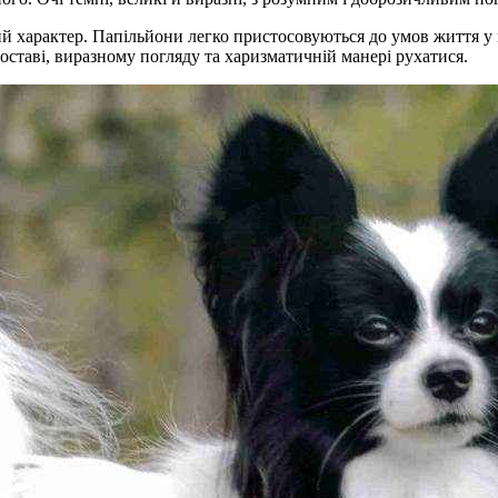
ий характер. Папільйони легко пристосовуються до умов життя у 
 поставі, виразному погляду та харизматичній манері рухатися.