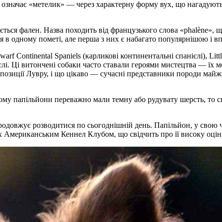
ї означає «метелик» — через характерну форму вух, що нагадують
ається фален. Назва походить від французького слова «phalène», 
я в одному пометі, але перша з них є набагато популярнішою і вп
warf Continental Spaniels (карликові континентальні спанієлі), Li
нієлі. Ці витончені собаки часто ставали героями мистецтва — їх
озиції Лувру, і що цікаво — сучасні представники породи майже
му папільйони переважно мали темну або рудувату шерсть, то сь
продовжує розводитися по сьогоднішній день. Папільйон, у свою ч
их Американським Кеннел Клубом, що свідчить про її високу оцінк