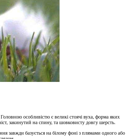
оловною особливістю є великі стоячі вуха, форма яких
іст, закинутий на спину, та шовковисту довгу шерсть.
ення завжди базується на білому фоні з плямами одного або
глядом.