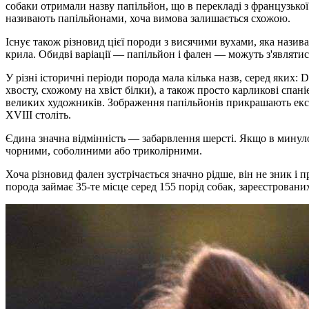
собаки отримали назву папільйон, що в перекладі з французько
називають папільйонами, хоча вимова залишається схожою.
Існує також різновид цієї породи з висячими вухами, яка назив
крила. Обидві варіації — папільйон і фален — можуть з'являтис
У різні історичні періоди порода мала кілька назв, серед яких: D
хвосту, схожому на хвіст білки), а також просто карликові спа
великих художників. Зображення папільйонів прикрашають експ
XVIII століть.
Єдина значна відмінність — забарвлення шерсті. Якщо в минуло
чорними, соболиними або триколірними.
Хоча різновид фален зустрічається значно рідше, він не зник і 
порода займає 35-те місце серед 155 порід собак, зареєстрован