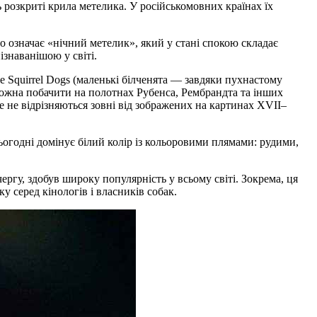
 розкриті крила метелика. У російськомовних країнах їх
що означає «нічний метелик», який у стані спокою складає
ізнаванішою у світі.
ttle Squirrel Dogs (маленькі білченята — завдяки пухнастому
 можна побачити на полотнах Рубенса, Рембрандта та інших
 не відрізняються зовні від зображених на картинах XVII–
огодні домінує білий колір із кольоровими плямами: рудими,
ергу, здобув широку популярність у всьому світі. Зокрема, ця
у серед кінологів і власників собак.