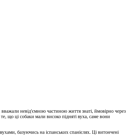
Їх вважали невід'ємною частиною життя знаті, ймовірно через
те, що ці собаки мали високо підняті вуха, саме вони
вухами, базуючись на іспанських спанієлях. Ці витончені