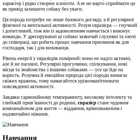
характер і рідко створює клопоти. Але не варто сприймати це
як привід залишити собаку без уваги.
Ця порода потребує не лише базового догляду, а й регулярної
фізичної та ментальної активності. Розум євразієра — гнучкий
і допитливий, тож він із задоволенням навчається і виконує
команди. У дресируванні ці собаки зазвичай слухняні та охочі
до співпраці, що робить процес навчання приємним як для
господаря, так і для вихованця.
Рівень енергії у євразієрів помірний: вони не надто активні,
але й не пасивні. Регулярні прогулянки, спілкування, нові
місця та знайомства з іншими собаками — усе це йде на
користь. Розумна й емоційна природа цієї породи вимагає
свіжих вражень, тому намагайтеся урізноманітнювати
повсякденні активності.
Завдяки гармонійному темпераменту, високому інтелекту та
глибокій прив’язаності до родини,
євразієр
стане чудовим
компаньйоном для життя — відданим, врівноваженим і
надзвичайно ніжним.
Навчання