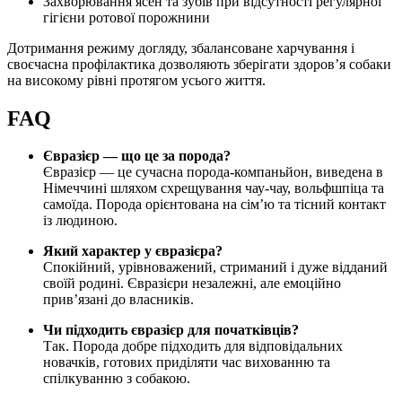
Захворювання ясен та зубів при відсутності регулярної
гігієни ротової порожнини
Дотримання режиму догляду, збалансоване харчування і
своєчасна профілактика дозволяють зберігати здоров’я собаки
на високому рівні протягом усього життя.
FAQ
Євразієр — що це за порода?
Євразієр — це сучасна порода-компаньйон, виведена в
Німеччині шляхом схрещування чау-чау, вольфшпіца та
самоїда. Порода орієнтована на сім’ю та тісний контакт
із людиною.
Який характер у євразієра?
Спокійний, урівноважений, стриманий і дуже відданий
своїй родині. Євразієри незалежні, але емоційно
прив’язані до власників.
Чи підходить євразієр для початківців?
Так. Порода добре підходить для відповідальних
новачків, готових приділяти час вихованню та
спілкуванню з собакою.