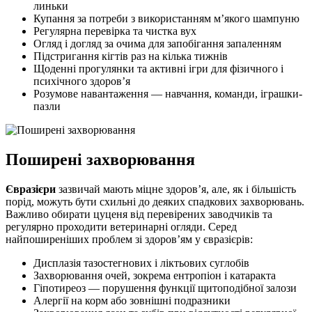
линьки
Купання за потреби з використанням м’якого шампуню
Регулярна перевірка та чистка вух
Огляд і догляд за очима для запобігання запаленням
Підстригання кігтів раз на кілька тижнів
Щоденні прогулянки та активні ігри для фізичного і
психічного здоров’я
Розумове навантаження — навчання, команди, іграшки-
пазли
Поширені захворювання
Євразієри
зазвичай мають міцне здоров’я, але, як і більшість
порід, можуть бути схильні до деяких спадкових захворювань.
Важливо обирати цуценя від перевірених заводчиків та
регулярно проходити ветеринарні огляди. Серед
найпоширеніших проблем зі здоров’ям у євразієрів:
Дисплазія тазостегнових і ліктьових суглобів
Захворювання очей, зокрема ентропіон і катаракта
Гіпотиреоз — порушення функції щитоподібної залози
Алергії на корм або зовнішні подразники