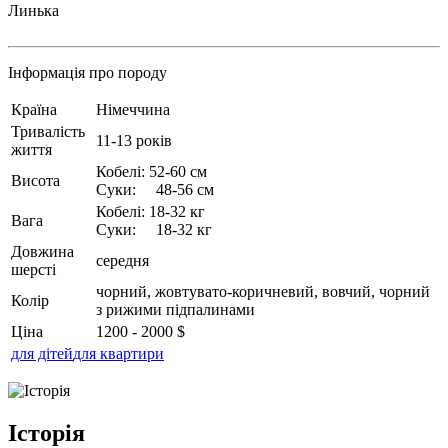
Линька
Інформація про породу
Країна
Німеччина
Тривалість
11-13 років
життя
Кобелі: 52-60 см
Висота
Суки: 48-56 см
Кобелі: 18-32 кг
Вага
Суки: 18-32 кг
Довжина
середня
шерсті
чорний, жовтувато-коричневий, вовчий, чорний
Колір
з рижими підпалинами
Ціна
1200 - 2000 $
для дітей
для квартири
Історія