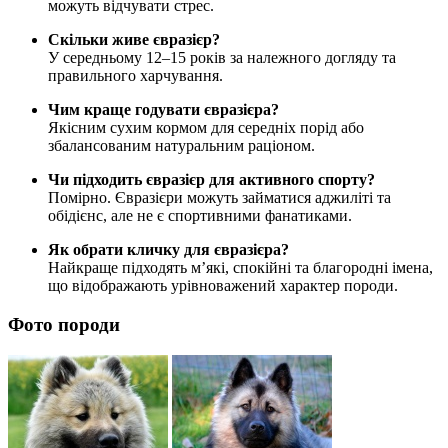
можуть відчувати стрес.
Скільки живе євразієр?
У середньому 12–15 років за належного догляду та
правильного харчування.
Чим краще годувати євразієра?
Якісним сухим кормом для середніх порід або
збалансованим натуральним раціоном.
Чи підходить євразієр для активного спорту?
Помірно. Євразієри можуть займатися аджиліті та
обідієнс, але не є спортивними фанатиками.
Як обрати кличку для євразієра?
Найкраще підходять м’які, спокійні та благородні імена,
що відображають урівноважений характер породи.
Фото породи