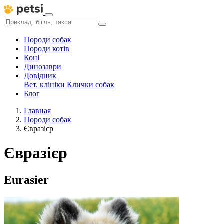
Породи собак
Породи котів
Коні
Динозаври
Довідник
Вет. клініки
Клички собак
Блог
Главная
Породи собак
Євразієр
Євразієр
Eurasier