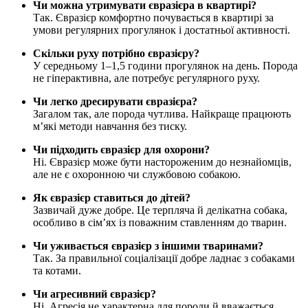
Чи можна утримувати євразієра в квартирі?
Так. Євразієр комфортно почувається в квартирі за
умови регулярних прогулянок і достатньої активності.
Скільки руху потрібно євразієру?
У середньому 1–1,5 години прогулянок на день. Порода
не гіперактивна, але потребує регулярного руху.
Чи легко дресирувати євразієра?
Загалом так, але порода чутлива. Найкраще працюють
м’які методи навчання без тиску.
Чи підходить євразієр для охорони?
Ні. Євразієр може бути настороженим до незнайомців,
але не є охоронною чи службовою собакою.
Як євразієр ставиться до дітей?
Зазвичай дуже добре. Це терпляча й делікатна собака,
особливо в сім’ях із поважним ставленням до тварин.
Чи уживається євразієр з іншими тваринами?
Так. За правильної соціалізації добре ладнає з собаками
та котами.
Чи агресивний євразієр?
Ні. Агресія не характерна для породи й вважається