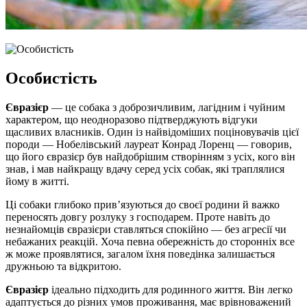
Особистість
Євразієр
— це собака з доброзичливим, лагідним і чуйним
характером, що неодноразово підтверджують відгуки
щасливих власників. Один із найвідоміших поціновувачів цієї
породи — Нобелівський лауреат Конрад Лоренц — говорив,
що його євразієр був найдобрішим створінням з усіх, кого він
знав, і мав найкращу вдачу серед усіх собак, які траплялися
йому в житті.
Ці собаки глибоко прив’язуються до своєї родини й важко
переносять довгу розлуку з господарем. Проте навіть до
незнайомців євразієри ставляться спокійно — без агресії чи
небажаних реакцій. Хоча певна обережність до сторонніх все
ж може проявлятися, загалом їхня поведінка залишається
дружньою та відкритою.
Євразієр
ідеально підходить для родинного життя. Він легко
адаптується до різних умов проживання, має врівноважений