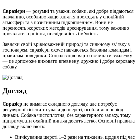
Євразієри
— розумні та уважні собаки, які добре піддаються
навчанню, особливо якщо заняття проходять у спокійній
атмосфері та з позитивним підкріпленням. Вони не
переносять жорстких методів дресирування, тому важливо
проявляти терпіння, послідовність і м’якість.
Завдяки своїй врівноваженій природі та сильному зв’язку з
господарем, євразієри охоче навчаються базовим командам і
правилам поведінки. Соціалізацію варто починати змалечку
— це допоможе виховати впевнену, дружню і добре керовану
собаку.
Догляд
Євразієр
не вимагає складного догляду, але потребує
регулярної гігієни та уваги до шерсті, особливо в період
линьки. Собака чистоплотна, без характерного запаху, тому
підтримувати охайний вигляд досить легко. Основні правила
догляду включають:
Вичісування шерсті 1–2 рази на тиждень, щодня під час