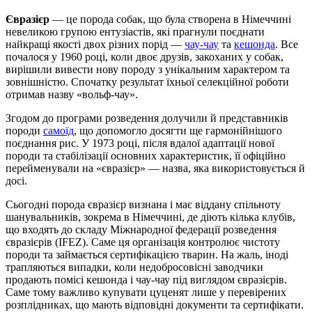
Євразієр
— це порода собак, що була створена в Німеччині
невеликою групою ентузіастів, які прагнули поєднати
найкращі якості двох різних порід —
чау-чау
та
кешонда
. Все
почалося у 1960 році, коли двоє друзів, закоханих у собак,
вирішили вивести нову породу з унікальним характером та
зовнішністю. Спочатку результат їхньої селекційної роботи
отримав назву «вольф-чау».
Згодом до програми розведення долучили й представників
породи
самоїд
, що допомогло досягти ще гармонійнішого
поєднання рис. У 1973 році, після вдалої адаптації нової
породи та стабілізації основних характеристик, її офіційно
перейменували на «євразієр» — назва, яка використовується й
досі.
Сьогодні порода євразієр визнана і має віддану спільноту
шанувальників, зокрема в Німеччині, де діють кілька клубів,
що входять до складу Міжнародної федерації розведення
євразієрів (IFEZ). Саме ця організація контролює чистоту
породи та займається сертифікацією тварин. На жаль, іноді
трапляються випадки, коли недобросовісні заводчики
продають помісі кешонда і чау-чау під виглядом євразієрів.
Саме тому важливо купувати цуценят лише у перевірених
розплідниках, що мають відповідні документи та сертифікати.