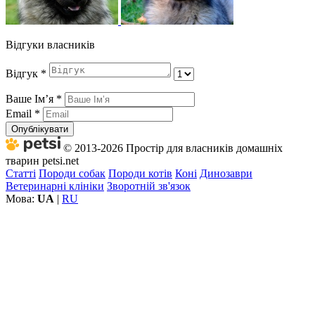
Відгуки власників
Відгук
*
Ваше Імʼя
*
Email
*
Опублікувати
© 2013-2026 Простір для власників домашніх
тварин petsi.net
Статті
Породи собак
Породи котів
Коні
Динозаври
Ветеринарні клініки
Зворотній зв'язок
Мова:
UA
|
RU