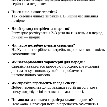
серйозним недоліком.
Чи сильно линяє євразієр?
Так, сезонна линька виражена. В інший час линяння
помірне.
Який догляд потрібен за шерстю?
Регулярне розчісування 2–3 рази на тиждень, а в період
линьки — щодня.
Чи часто потрібно купати євразієра?
Ні. Купання потрібне за потреби, шерсть має властивість
самоочищення.
Які захворювання характерні для породи?
Євразієр вважається здоровою породою, але можливі
дисплазія кульшових суглобів і проблеми зі
щитоподібною залозою.
Як євразієр переносить холод і спеку?
Добре переносить холод завдяки густій шерсті, але в
спеку потребує тіні та зниження активності.
Чи можна залишати євразієра самого надовго?
Небажано. Євразієри погано переносять самотність і