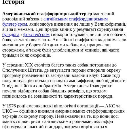
Історія
Американський стаффордширський тер'єр
має тісний
родовідний зв'язок з
англійським стаффордширським
бультер'єром
, який здобув визнання не лише у Великобританії,
а й за її межами. Цей предок виник у результаті схрещування
бульдога
з
фокстер'єром
і використовувався не лише в собачих
боях, як часто вважають. Англійські стаффи також допомагали
мисливцям у боротьбі з дикими кабанами, працювали
сторожами, а також були улюбленцями м’ясників, які часто
тримали їх як охоронців.
У середині XIX століття багато таких собак потрапили до
Сполучених Штатів, де ентузіасти породи створили окрему
програму розведення та заснували власний клуб. Саме тоді
нову популяцію почали називати амстаффами, щоб відрізнити
їх від англійських побратимів. Американські заводчики
почали відбирати собак більших розмірів, що згодом
позначилось на зовнішності та характеристиках породи.
У 1976 році американські кінологічні організації — AKC та
UKC — офіційно визнали американських стаффордширських
тер'єрів як окрему породу. Незважаючи на те, що вони досі
мають спільні риси з англійськими родичами, амстаффи
сформували власний стандарт, зокрема вирізняються