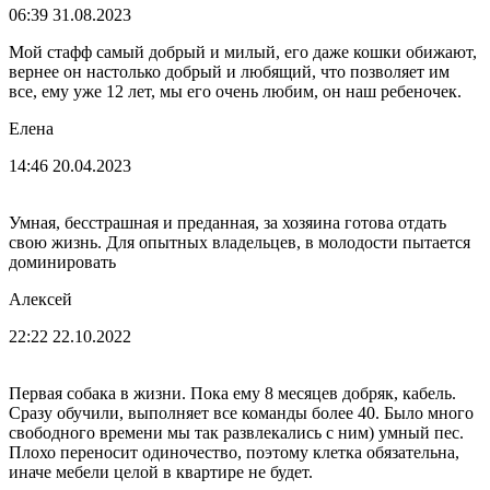
06:39 31.08.2023
Мой стафф самый добрый и милый, его даже кошки обижают,
вернее он настолько добрый и любящий, что позволяет им
все, ему уже 12 лет, мы его очень любим, он наш ребеночек.
Елена
14:46 20.04.2023
Умная, бесстрашная и преданная, за хозяина готова отдать
свою жизнь. Для опытных владельцев, в молодости пытается
доминировать
Алексей
22:22 22.10.2022
Первая собака в жизни. Пока ему 8 месяцев добряк, кабель.
Сразу обучили, выполняет все команды более 40. Было много
свободного времени мы так развлекались с ним) умный пес.
Плохо переносит одиночество, поэтому клетка обязательна,
иначе мебели целой в квартире не будет.