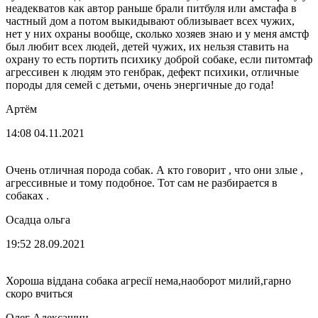
неадекватов как автор раньше брали питбуля или амстафа в
частный дом а потом выкидывают облизывает всех чужих,
нет у них охраны вообще, сколько хозяев знаю и у меня амстф
был любит всех людей, детей чужих, их нельзя ставить на
охрану то есть портить психику доброй собаке, если питомтаф
агрессивен к людям это генбрак, дефект психики, отличные
породы для семей с детьми, очень энергичные до года!
Артём
14:08 04.11.2021
Очень отличная порода собак. А кто говорит , что они злые ,
агрессивные и тому подобное. Тот сам не разбирается в
собаках .
Осадца ольга
19:52 28.09.2021
Хороша віддана собака агресії нема,наоборот милий,гарно
скоро вчиться
Олег Алексашин