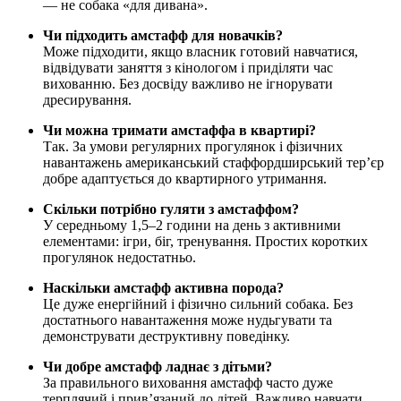
— не собака «для дивана».
Чи підходить амстафф для новачків?
Може підходити, якщо власник готовий навчатися,
відвідувати заняття з кінологом і приділяти час
вихованню. Без досвіду важливо не ігнорувати
дресирування.
Чи можна тримати амстаффа в квартирі?
Так. За умови регулярних прогулянок і фізичних
навантажень американський стаффордширський тер’єр
добре адаптується до квартирного утримання.
Скільки потрібно гуляти з амстаффом?
У середньому 1,5–2 години на день з активними
елементами: ігри, біг, тренування. Простих коротких
прогулянок недостатньо.
Наскільки амстафф активна порода?
Це дуже енергійний і фізично сильний собака. Без
достатнього навантаження може нудьгувати та
демонструвати деструктивну поведінку.
Чи добре амстафф ладнає з дітьми?
За правильного виховання амстафф часто дуже
терплячий і прив’язаний до дітей. Важливо навчати