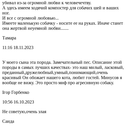
убивал из-за огромной любви к человечечтву.
А здесь имеем ходячий компостер для собачих шей и ваших
ног.
И все с огромной любовью...
Имеете маленькую собачку - носите ее на руках. Иначе станет
она жертвой неуемной любви.......
Тамара
11:16 18.11.2023
У моего сына эта порода. Замечательный пес. Описание этой
породы в самых лучших качествах- это наш милый, ласковый,
преданный,дружелюбный,умный,понимающий,очень
красивый Он обожает нашего кота, любит гостей. Минусов я
вообще не вижу. Это просто миф про агресивную собаку.
Ігор Горбенко
10:56 16.10.2023
Не советую,очень злая
Саида