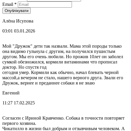
Email
*
Опублікувати
Алёна Исупова
03:01 03.01.2026
Мой "Дружок" дети так назвали. Мама этой породы только
она видимо гульнула с другим, на получился пушистым
другом. Мы его очень любили. Но прожив 10лет он заболел
сумкой обезножился, кормили витаминами что прописал
доктор. Но спустя год
сегодня умер. Кормили как обычно, начал блевать черной
массой,а вечером не стало, нашего верного друга. Звали его
Дружок, вернее и преданнее собаки я не знаю
Евгений
11:27 17.02.2025
Согласен с Ириной Кравченко. Собака в точности повторяет
первого хозяина.
Чикатилло в жизни был добрым и отзывчивым человеком. А