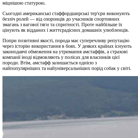
міцнішою статурою.
Сьогодні американські стаффордширські тер'єри виконують
безліч ролей — від охоронців до учасників спортивних
змагань з вагової тяги та спритності. Проте найбільше їх
цінують як відданих і життєрадісних домашніх улюбленців.
Попри позитивні якості, порода має суперечливу репутацію
через історію використання в боях. У деяких країнах існують
законодавчі обмеження на утримання амстаффів, а страхові
компанії іноді відмовляють у полісах для власників цієї
породи. Втім, амстафф залишається однією з
найпопулярніших та найуніверсальніших порід собак у світі.