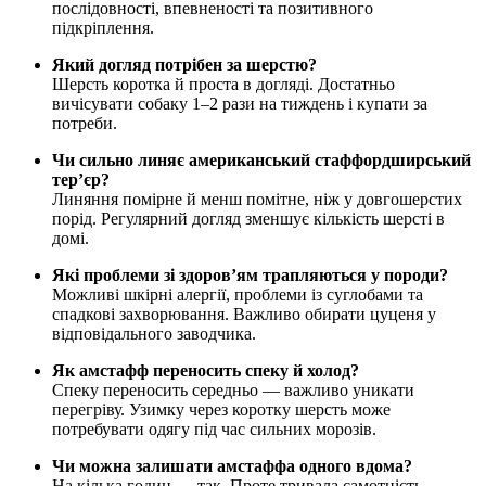
послідовності, впевненості та позитивного
підкріплення.
Який догляд потрібен за шерстю?
Шерсть коротка й проста в догляді. Достатньо
вичісувати собаку 1–2 рази на тиждень і купати за
потреби.
Чи сильно линяє американський стаффордширський
тер’єр?
Линяння помірне й менш помітне, ніж у довгошерстих
порід. Регулярний догляд зменшує кількість шерсті в
домі.
Які проблеми зі здоров’ям трапляються у породи?
Можливі шкірні алергії, проблеми із суглобами та
спадкові захворювання. Важливо обирати цуценя у
відповідального заводчика.
Як амстафф переносить спеку й холод?
Спеку переносить середньо — важливо уникати
перегріву. Узимку через коротку шерсть може
потребувати одягу під час сильних морозів.
Чи можна залишати амстаффа одного вдома?
На кілька годин — так. Проте тривала самотність