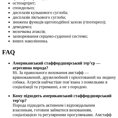
остеоартрит;
спондильоз;
дисплазія кульшового суглоба;
дисплазія ліктьового суглоба;
знижена функція щитоподібної залози (гіпотиреоз);
демодекоз;
мозочкова атаксія;
захворювання серцево-судинної системи;
вивих наколінника.
FAQ
Американський стаффордширський тер’єр —
агресивна порода?
Ні. За правильного виховання амстафф —
врівноважений, дружелюбний і орієнтований на людину
собака. Агресія найчастіше пов’язана з помилками в
соціалізації та утриманні, а не з породою.
Кому підходить американський стаффордширський
тер’єр?
Порода підходить активним і відповідальним
власникам, готовим займатися вихованням,
соціалізацією та регулярними прогулянками. Амстафф