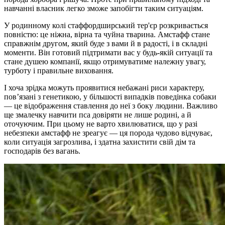
навчанні власник легко зможе запобігти таким ситуаціям.
У родинному колі стаффордширський тер'єр розкривається
повністю: це ніжна, вірна та чуйна тварина. Амстафф стане
справжнім другом, який буде з вами й в радості, і в складні
моменти. Він готовий підтримати вас у будь-якій ситуації та
стане душею компанії, якщо отримуватиме належну увагу,
турботу і правильне виховання.
І хоча зрідка можуть проявитися небажані риси характеру,
пов’язані з генетикою, у більшості випадків поведінка собаки
— це відображення ставлення до неї з боку людини. Важливо
ще змалечку навчити пса довіряти не лише родині, а й
оточуючим. При цьому не варто хвилюватися, що у разі
небезпеки амстафф не зреагує — ця порода чудово відчуває,
коли ситуація загрозлива, і здатна захистити свій дім та
господарів без вагань.