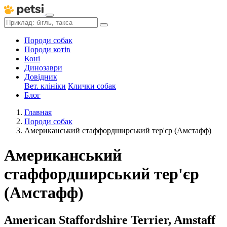
Породи собак
Породи котів
Коні
Динозаври
Довідник
Вет. клініки
Клички собак
Блог
Главная
Породи собак
Американський стаффордширський тер'єр (Амстафф)
Американський
стаффордширський тер'єр
(Амстафф)
American Staffordshire Terrier, Amstaff