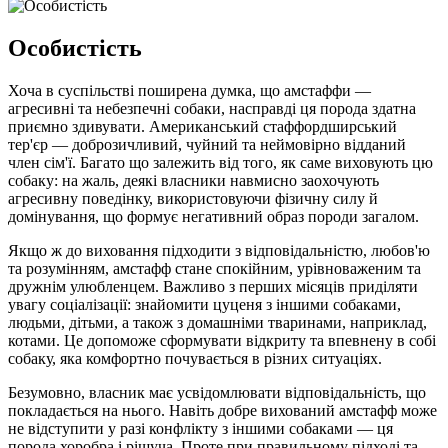
Особистість
Хоча в суспільстві поширена думка, що амстаффи —
агресивні та небезпечні собаки, насправді ця порода здатна
приємно здивувати. Американський стаффордширський
тер'єр — доброзичливий, чуйний та неймовірно відданий
член сім'ї. Багато що залежить від того, як саме виховують цю
собаку: на жаль, деякі власники навмисно заохочують
агресивну поведінку, використовуючи фізичну силу й
домінування, що формує негативний образ породи загалом.
Якщо ж до виховання підходити з відповідальністю, любов'ю
та розумінням, амстафф стане спокійним, урівноваженим та
дружнім улюбленцем. Важливо з перших місяців приділяти
увагу соціалізації: знайомити цуценя з іншими собаками,
людьми, дітьми, а також з домашніми тваринами, наприклад,
котами. Це допоможе сформувати відкриту та впевнену в собі
собаку, яка комфортно почувається в різних ситуаціях.
Безумовно, власник має усвідомлювати відповідальність, що
покладається на нього. Навіть добре вихований амстафф може
не відступити у разі конфлікту з іншими собаками — ця
порода хоробра і рішуча. Проте при правильному підході та