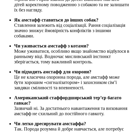
дітей коректному поводженню з собакою та не залишати
їх без нагляду.
Як амстафф ставиться до інших собак?
Ставлення залежить від соціалізації. Рання соціалізація
значно знижує ймовірність конфліктів з іншими
собаками.
Чи уживається амстафф з котами?
Може уживатися, особливо якщо знайомство відбулося в
ранньому віці. Водночас мисливський інстинкт
зберігається, тому важливий контроль.
Чи підходить амстафф для охорони?
Це не класична охоронна порода, але амстафф може
бути хорошим «сигналізатором» і захисником сім’ї
завдяки сміливості та впевненості.
Американський стаффордширський тер’єр багато
гавкає?
Зазвичай ні. За достатнього навантаження та виховання
амстафф не схильний до постійного гавкоту.
Чи легко дресирувати амстаффа?
Так. Порода розумна й добре навчається, але потребує