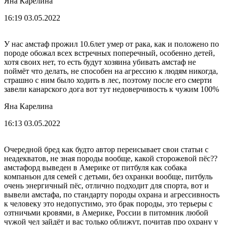
Яна Карелина
16:19 03.05.2022
У нас амстаф прожил 10.6лет умер от рака, как и положено по
породе обожал всех встречных поперечный, особенно детей,
хотя своих нет, то есть будут хозяина убивать амстаф не
поймёт что делать, не способен на агрессию к людям никогда,
страшно с ним было ходить в лес, поэтому после его смерти
завели канарского дога вот тут недоверчивость к чужим 100%
Яна Карелина
16:13 03.05.2022
Очередной бред как будто автор переисывает свои статьи с
неадекватов, не зная породы вообще, какой сторожевой пёс??
амстафорд выведен в Америке от питбуля как собака
компаньон для семей с детьми, без охранки вообще, питбуль
очень энергичный пёс, отлично подходит для спорта, вот и
вывели амстафа, по стандарту породы охрана и агрессивность
к человеку это недопустимо, это брак породы, это терьеры с
озтничьми кровями, в Америке, России в питомник любой
чужой чел зайдёт и вас только оближут, почитав про охрану у