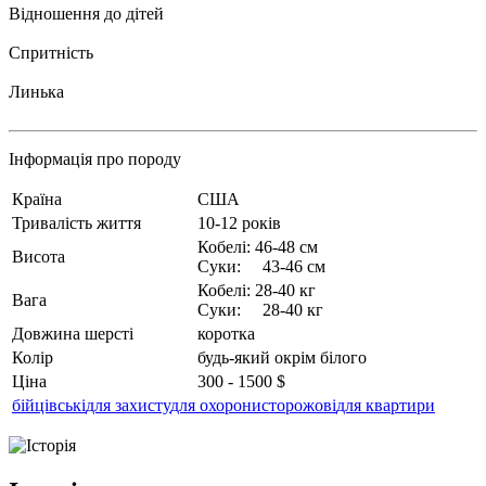
Відношення до дітей
Спритність
Линька
Інформація про породу
Країна
США
Тривалість життя
10-12 років
Кобелі: 46-48 см
Висота
Суки: 43-46 см
Кобелі: 28-40 кг
Вага
Суки: 28-40 кг
Довжина шерсті
коротка
Колір
будь-який окрім білого
Ціна
300 - 1500 $
бійцівські
для захисту
для охорони
сторожові
для квартири