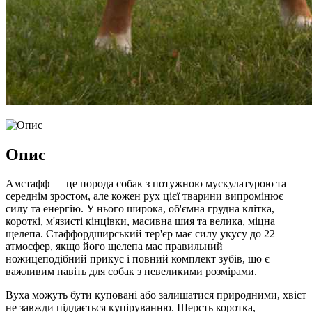
Опис
Амстафф — це порода собак з потужною мускулатурою та
середнім зростом, але кожен рух цієї тварини випромінює
силу та енергію. У нього широка, об'ємна грудна клітка,
короткі, м'язисті кінцівки, масивна шия та велика, міцна
щелепа. Стаффордширський тер'єр має силу укусу до 22
атмосфер, якщо його щелепа має правильний
ножицеподібний прикус і повний комплект зубів, що є
важливим навіть для собак з невеликими розмірами.
Вуха можуть бути куповані або залишатися природними, хвіст
не завжди піддається купіруванню. Шерсть коротка,