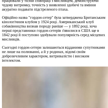
працювали у тісній співпраці з мисливцем, демонструючи
чудову витримку, точність у виявленні здобичі та вміння
акуратно подавати підстреленого птаха.
Офіційно назва "гордон-сетер" була затверджена Британським
кінологічним клубом у 1924 році. Американський клуб
собаківництва визнав породу раніше — у 1892 році, хоча
перші представники гордон-сетерів з'явилися в США ще в
1842 році й поступово здобували популярність серед місцевих
мисливців.
Сьогодні гордон-сетери залишаються відданими супутниками
не лише на полюванні, а й у родинах, відомі своїм
доброзичливим характером, витривалістю і високим
інтелектом.