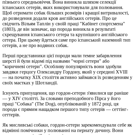
пізнього середньовіччя. Вона виникла шляхом селекції
іспанських сетерів, яких використовували для полювання.
Щоб отримати собак більших розмірів і кращої витривалості,
до розведення додали кров англійських сетерів. Про це
свідчить Вільям Таплін у своїй праці "Кабінет спортсмена"
(1803), де він зазначає, що порода виникла в результаті
схрещування іспанського сетера та крупнішого англійського
сетера. При цьому йдеться саме про іспанський наземний тип
сетерів, а не про водяних собак.
Перші представники цієї породи мали темне забарвлення
шерсті й були відомі під назвами "чорні сетери" або
"коричневі сетери". Особливу популярність вони здобули
завдяки герцогу Олександру Гордону, який у середині XVIII
— на початку XIX століття активно займався їх розведенням у
своїх маєтках у Шотландії.
Існують припущення, що гордон-сетери з'явилися ще раніше
— у XIV столітті. За словами преподобного Пірса у його
праці "Собака" (The Dog), опублікованій у 1872 році, ця
порода є прямим нащадком першого типу сетерів — сеттінг-
сеттерів.
Як мисливські собаки, гордон-сетери зарекомендували себе як
відмінні помічники у полюванні на пернату дичину. Вони