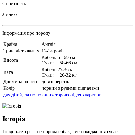
Спритність
Линька
Інформація про породу
Країна
Англія
Тривалість життя
12-14 років
Кобелі: 61-69 см
Висота
Суки: 58-66 см
Кобелі: 25-36 кг
Вага
Суки: 20-32 кг
Довжина шерсті
довгошерстна
Колір
чорний з рудими підпалами
для дітей
для полювання
сторожові
для квартири
Історія
Гордон-сетер — це порода собак, чиє походження сягає