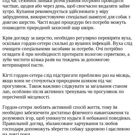
Під час сезонної линьки розчісування потрібно проводити
частіше, щодня або через день, щоб своєчасно видаляти зайве
хутро. Купання рекомендується здійснювати у міру
забруднення, використовуючи спеціальні шампуні для собак з
довгою шерстю. Часті водні процедури без потреби можуть
пошкодити природний захисний шар шкіри.
Крім догляду за шерстю, необхідно регулярно перевіряти вуха,
оскільки гордон-сетери схильні до вушних інфекцій. Вуха слід
очищати спеціальними засобами за потреби. Очі потрібно
оглядати й при необхідності протирати вологою серветкою, а
зуби чистити кілька разів на тиждень за допомогою
ветеринарної пасти.
Кігті гордон-сетера слід підстригати приблизно раз на місяць,
якщо вони не сточуються природним шляхом під час
прогулянок. Також важливо слідкувати за загальним станом
лап, особливо після активних тренувань чи прогулянок по
пересіченій місцевості.
Гордон-сетери люблять активний спосіб життя, тому їм
необхідно забезпечити достатньо фізичного навантаження та
розумових ігор, щоб уникнути нудьги й небажаної поведінки.
Правильний догляд, збалансоване харчування та любов
господаря допоможуть зберегти собаку здоровою і щасливою
на довгі роки.