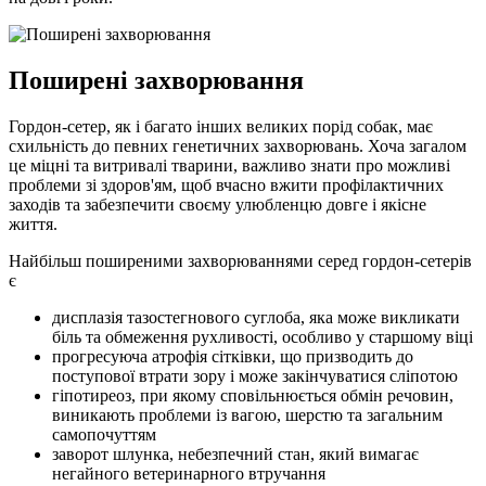
Поширені захворювання
Гордон-сетер, як і багато інших великих порід собак, має
схильність до певних генетичних захворювань. Хоча загалом
це міцні та витривалі тварини, важливо знати про можливі
проблеми зі здоров'ям, щоб вчасно вжити профілактичних
заходів та забезпечити своєму улюбленцю довге і якісне
життя.
Найбільш поширеними захворюваннями серед гордон-сетерів
є
дисплазія тазостегнового суглоба, яка може викликати
біль та обмеження рухливості, особливо у старшому віці
прогресуюча атрофія сітківки, що призводить до
поступової втрати зору і може закінчуватися сліпотою
гіпотиреоз, при якому сповільнюється обмін речовин,
виникають проблеми із вагою, шерстю та загальним
самопочуттям
заворот шлунка, небезпечний стан, який вимагає
негайного ветеринарного втручання