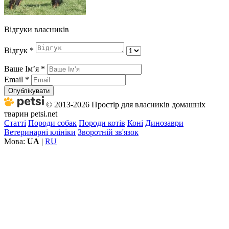
Відгуки власників
Відгук
*
Ваше Імʼя
*
Email
*
Опублікувати
© 2013-2026 Простір для власників домашніх
тварин petsi.net
Статті
Породи собак
Породи котів
Коні
Динозаври
Ветеринарні клініки
Зворотній зв'язок
Мова:
UA
|
RU