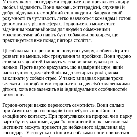
У стосунках з господарями гордон-сетери проявляють щиру
любов і відданість. Вони ласкаві, життєрадісні, слухняні й
добре відчувають емоційний стан людини. Завдяки своїй
розумності та чутливості, легко навчаються командам і готові
допомагати у різних сферах. Гордон-сетер може стати
відмінним компаньйоном для людей з обмеженими
можливостями або навіть бути собакою-поводирем, що
практикується вже понад півтора століття.
Ці собаки мають розвинене почуття гумору, люблять ігри та
розваги не менше, ніж тренування та пробіжки. Вони чудово
ставляться до дітей і можуть частково виконувати роль
няньки. Проте варто врахувати, що надмірний шум, який
часто супроводжує дітей віком до чотирьох років, може
викликати у собаки стрес. У таких випадках краще трохи
зачекати із придбанням гордон-сетера для сім'ї з маленькими
дітьми, хоча все залежить від індивідуальних особливостей
виховання.
Гордон-сетери важко переносять самотність. Вони сильно
прив'язуються до господарів і потребують постійного
емоційного контакту. При прогулянках на природі чи в парку
варто бути уважними, адже їх розвинений нюх і мисливські
інстинкти можуть привести до небажаного віддалення від
господаря. У стосунках з іншими собаками вони поводяться