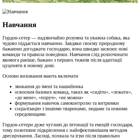
Навчання
Гордон-сетер — надзвичайно розумна та уважна собака, яка
чудово піддається навчанню. Завдяки своєму природному
бажанню догоджати господарю, вона швидко засвоює нові
команди та правила поведінки. Навчання слід розпочинати
якомога раніше, бажано з перших тижнів після адаптації
цуценяти в новому домі.
Основи виховання мають включати
звикання до імені та нашийника
освоєння базових команд, таких як «сидіти», «лежати»,
«до мене», «поруч», «не можна»
формування навичок самоконтролю та витримки
соціалізацію з іншими тваринами, людьми та новими
середовищами
Гордон-сетери дуже чутливі до інтонації та емоцій господаря,
тому позитивне підкріплення є найефективнішим методом
дресирування. Ласощі, похвала та ігри після правильно