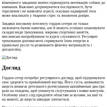
виконаного завдання значно підвищують мотивацію собаки до
навчання. Важливо дотримуватися послідовності, бути
терплячим і не виявляти агресії, оскільки надмірний тиск
може викликати у тварини стрес та зниження довіри.
Завдяки високому інтелекту гордон-сетери не тільки
засвоюють базові навички, але й можуть успішно опановувати
складні види тренування, зокрема спортивні заняття,
мисливські випробування та курси слухняності. Регулярні
тренування допомагають спрямувати їхню енергію в
правильне русло та розвивають фізичну витривалість і
дисципліну.
Догляд
Гордон-сетер потребує регулярного догляду, щоб підтримувати
своє здоров'я та привабливий вигляд. Його густа, шовковиста
шерсть вимагає ретельного розчісування щонайменше два-три
рази на тиждень, щоб уникнути сплутування і появи ковтунів.
Особливу увагу слід приділяти областям за вухами, на шиї та
на животі, де шерсть швидше злипається.