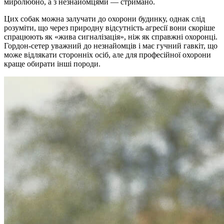
миролюбно, а з незнайомцями — стримано.
Цих собак можна залучати до охорони будинку, однак слід
розуміти, що через природну відсутність агресії вони скоріше
спрацюють як «жива сигналізація», ніж як справжні охоронці.
Гордон-сетер уважний до незнайомців і має гучний гавкіт, що
може відлякати сторонніх осіб, але для професійної охорони
краще обирати інші породи.