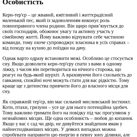
Особистість
Керн-тер'єр – це жвавий, кмітливий і життєрадісний
маленький пес, який із задоволенням виконує роль
повноправного члена родини. Він щиро прив’язується до
своїх господарів, обожнює увагу та активну участь у
сімейному житті. Йому важливо відчувати себе частиною
команди, тому охоче супроводжує власника в усіх справах –
від походу на кухню до поїздки на дачу.
Однак варто одразу встановити межі. Особливо це стосується
сну. Якщо дозволити керн-тер'єру спати з вами в одному
ліжку, з часом він перетвориться на нічного сторожа, що
реагує на будь-який шурхіт. А враховуючи його схильність до
гавкання, спокійні ночі можуть стати для вас рідкістю. Тому
краще ще з дитинства привчити його до власного місця для
сну.
Як справжній тер'єр, він має сильний мисливський інстинкт.
Коти, птахи, гризуни – усе це для нього потенційна здобич.
Тому важливо тримати його на повідку під час прогулянок у
незнайомих місцях. Ще одна особливість – любов до копання.
Якщо у вас є сад чи двір, не дивуйтеся знайденим ямам у
найнесподіваніших місцях. У деяких випадках можна
спробувати направити цю енергію в певну зону ділянки, але