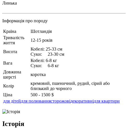
Линька
Інформація про породу
Країна
Шотландія
Тривалість
12-15 років
життя
Кобелі: 25-33 см
Висота
Суки: 23-30 см
Кобелі: 6-8 кг
Вага
Суки: 6-8 кг
Довжина
коротка
шерсті
кремовий, пшеничний, рудий, сірий або
Колір
близький до чорного
Ціна
500 - 1500 $
для дітей
для полювання
сторожові
декоративні
для квартири
Історія