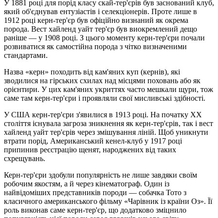
У 1881 році для порід класу скай-тер'єрів був заснований клуб,
який об'єднував ентузіастів і селекціонерів. Проте лише в
1912 році керн-тер'єр був офіційно визнаний як окрема
порода. Вест хайленд уайт тер'єр був виокремлений дещо
раніше — у 1908 році. З цього моменту керн-тер'єри почали
розвиватися як самостійна порода з чітко визначеними
стандартами.
Назва «керн» походить від кам'яних куп (кернів), які
зводилися на гірських схилах над місцями поховань або як
орієнтири. У цих кам'яних укриттях часто мешкали щури, тож
саме там керн-тер'єри і проявляли свої мисливські здібності.
У США керн-тер'єри з'явилися в 1913 році. На початку XX
століття існувала загроза зникнення як керн-тер'єрів, так і вест
хайленд уайт тер'єрів через змішування ліній. Щоб уникнути
втрати порід, Американський кенел-клуб у 1917 році
припинив реєстрацію щенят, народжених від таких
схрещувань.
Керн-тер'єри здобули популярність не лише завдяки своїм
робочим якостям, а й через кінематограф. Один із
найвідоміших представників породи — собачка Тото з
класичного американського фільму «Чарівник із країни Оз». Її
роль виконав саме керн-тер'єр, що додатково зміцнило