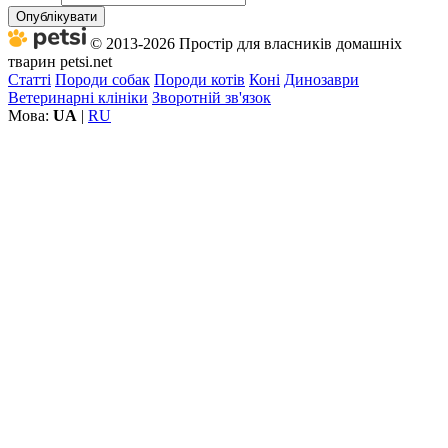
Опублікувати
© 2013-2026 Простір для власників домашніх
тварин petsi.net
Статті
Породи собак
Породи котів
Коні
Динозаври
Ветеринарні клініки
Зворотній зв'язок
Мова:
UA
|
RU