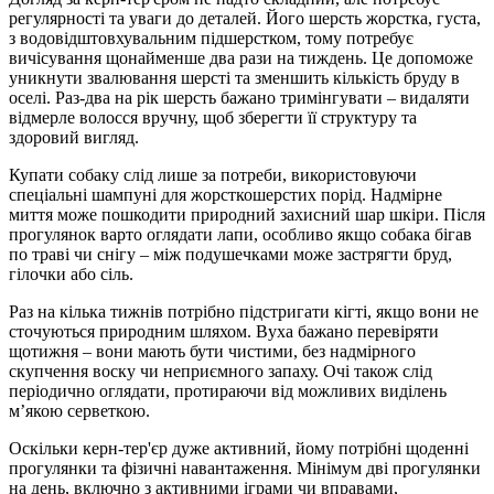
регулярності та уваги до деталей. Його шерсть жорстка, густа,
з водовідштовхувальним підшерстком, тому потребує
вичісування щонайменше два рази на тиждень. Це допоможе
уникнути звалювання шерсті та зменшить кількість бруду в
оселі. Раз-два на рік шерсть бажано тримінгувати – видаляти
відмерле волосся вручну, щоб зберегти її структуру та
здоровий вигляд.
Купати собаку слід лише за потреби, використовуючи
спеціальні шампуні для жорсткошерстих порід. Надмірне
миття може пошкодити природний захисний шар шкіри. Після
прогулянок варто оглядати лапи, особливо якщо собака бігав
по траві чи снігу – між подушечками може застрягти бруд,
гілочки або сіль.
Раз на кілька тижнів потрібно підстригати кігті, якщо вони не
сточуються природним шляхом. Вуха бажано перевіряти
щотижня – вони мають бути чистими, без надмірного
скупчення воску чи неприємного запаху. Очі також слід
періодично оглядати, протираючи від можливих виділень
м’якою серветкою.
Оскільки керн-тер'єр дуже активний, йому потрібні щоденні
прогулянки та фізичні навантаження. Мінімум дві прогулянки
на день, включно з активними іграми чи вправами,