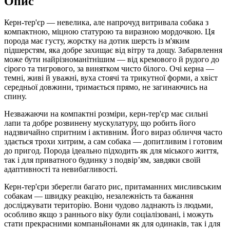
Опис
Керн-тер'єр — невелика, але напрочуд витривала собака з
компактною, міцною статурою та виразною мордочкою. Ця
порода має густу, жорстку на дотик шерсть із м'яким
підшерстям, яка добре захищає від вітру та дощу. Забарвлення
може бути найрізноманітнішим — від кремового й рудого до
сірого та тигрового, за винятком чисто білого. Очі керна —
темні, живі й уважні, вуха стоячі та трикутної форми, а хвіст
середньої довжини, тримається прямо, не загинаючись на
спину.
Незважаючи на компактні розміри, керн-тер'єр має сильні
лапи та добре розвинену мускулатуру, що робить його
надзвичайно спритним і активним. Його вираз обличчя часто
здається трохи хитрим, а сам собака — допитливим і готовим
до пригод. Порода ідеально підходить як для міського життя,
так і для приватного будинку з подвір’ям, завдяки своїй
адаптивності та невибагливості.
Керн-тер'єри зберегли багато рис, притаманних мисливським
собакам — швидку реакцію, незалежність та бажання
досліджувати територію. Вони чудово ладнають із людьми,
особливо якщо з раннього віку були соціалізовані, і можуть
стати прекрасними компаньйонами як для одинаків, так і для