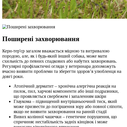
Поширені захворювання
Керн-тер'єр загалом вважається міцною та витривалою
породою, але, як і будь-який інший собака, може мати
схильність до певних спадкових або набутих захворювань.
Регулярні профілактичні огляди у ветеринара допоможуть
вчасно виявити проблеми та зберегти здоров’я улюбленця на
довгі роки.
Атопічний дерматит – хронічна алергічна реакція на
пилок, пил, харчові компоненти або інші подразники,
що проявляється свербежем і запаленням шкіри
Глаукома – підвищений внутрішньоочний тиск, який
може призвести до погіршення зору або повної сліпоти,
якщо не виявити захворювання на ранній стадії
Вивих колінної чашечки – генетичне порушення, що
спричиняє нестабільність задніх кінцівок і може
вимагати хірургічного втручання