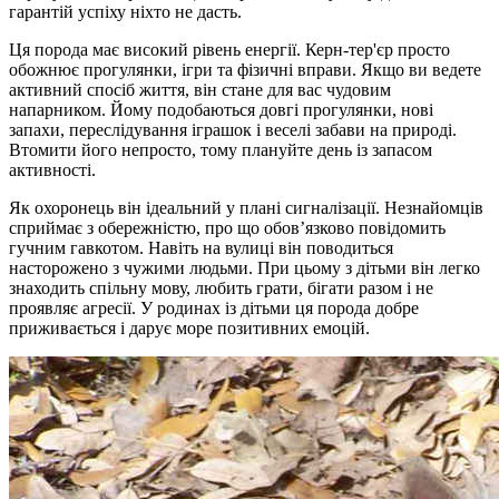
гарантій успіху ніхто не дасть.
Ця порода має високий рівень енергії. Керн-тер'єр просто
обожнює прогулянки, ігри та фізичні вправи. Якщо ви ведете
активний спосіб життя, він стане для вас чудовим
напарником. Йому подобаються довгі прогулянки, нові
запахи, переслідування іграшок і веселі забави на природі.
Втомити його непросто, тому плануйте день із запасом
активності.
Як охоронець він ідеальний у плані сигналізації. Незнайомців
сприймає з обережністю, про що обов’язково повідомить
гучним гавкотом. Навіть на вулиці він поводиться
насторожено з чужими людьми. При цьому з дітьми він легко
знаходить спільну мову, любить грати, бігати разом і не
проявляє агресії. У родинах із дітьми ця порода добре
приживається і дарує море позитивних емоцій.