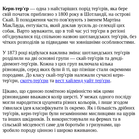
Керн-тер'єр
— одна з найстаріших порід тер'єрів, яка бере
свій початок приблизно з 1800 року в Шотландії, на острові
Скай. Її походження часто пов'язують з іменем Мартіна
МакЛауда, ентузіаста, який доклав зусиль до селекції цих
собак. Варто зауважити, що в той час усі тер'єри в регіоні
об'єднувалися під спільною назвою шотландських тер'єрів, без
чітких розподілів за підвидами чи зовнішніми особливостями.
У 1873 році відбулася важлива зміна: шотландських тер'єрів
розділили на дві основні групи — скай-тер'єрів та денді-
дінмонт-тер'єрів. Кожна з цих груп включала кілька
різновидів, серед яких були й ті, що пізніше стали окремими
породами. До класу скай-тер'єрів належали сучасні керн-
тер'єри,
скотч-тер'єри
та
вест хайленд уайт тер'єри
.
Цікаво, що єдиною помітною відмінністю між цими
різновидами вважався колір шерсті. У межах одного посліду
могли народитися цуценята різних кольорів, і лише згодом
з'явилася ідея класифікувати їх окремо. Як і більшість дрібних
тер'єрів, керн-тер'єри були незамінними мисливцями на щурів
та інших шкідників. Їх використовували на фермах та в
сільській місцевості саме для боротьби з гризунами, що
зробило породу цінною і широко вживаною.