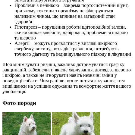
Проблеми з печінкою – зокрема портосистемний шунт,
при якому токсини з організму не фільтруються
належним чином, що впливає на загальний стан
здоров’я
Гіпотиреоз – порушення роботи щитоподібної залози,
яке викликає млявість, набір ваги, проблеми зі шкірою
та шерстю
Алергії – можуть проявлятися у вигляді шкірного
свербежу, висипу, розладів травлення, потребують
точного діагнозу та індивідуального підходу в лікуванні
Щоб мінімізувати ризики, важливо дотримуватися графіку
вакцинацій, забезпечити якісне харчування, догляд за шерстю
і шкірою, а також не ігнорувати навіть незначні зміни у
поведінці собаки. Чим раніше розпочнеться лікування, тим
вищі шанси на успішне одужання та комфортне життя вашого
улюбленця.
Фото породи