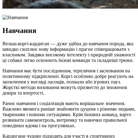
Навчання
Вельш-коргі-кардиган — дуже здібна до навчання порода, яка
швидко схоплює нову інформацію і прагне співпрацювати з
власником. Завдяки високому інтелекту і природній уважності
ці собаки легко освоюють базові команди та складніші трюки.
Навчання має бути послідовним, терплячим і заснованим на
позитивному підкріпленні. Коргі особливо добре реагують на
заохочення у вигляді ласощів, похвали або ігрових пауз.
Жорсткі методи виховання можуть призвести до зниження
довіри та впертості.
Раннє навчання і соціалізація мають вирішальне значення.
Важливо якомога раніше знайомити цуценя з різними людьми,
тваринами і новими ситуаціями. Крім базових команд, варто
розвивати самоконтроль, витримку та навички правильної
поведінки вдома і на прогулянках.
Кардигани чудово підходять для участі в спортивних