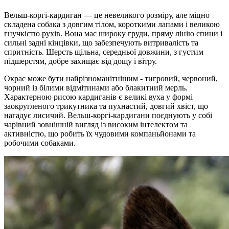
Вельш-коргі-кардиган — це невеликого розміру, але міцно
складена собака з довгим тілом, короткими лапами і великою
гнучкістю рухів. Вона має широку груди, пряму лінію спини і
сильні задні кінцівки, що забезпечують витривалість та
спритність. Шерсть щільна, середньої довжини, з густим
підшерстям, добре захищає від дощу і вітру.
Окрас може бути найрізноманітнішим - тигровий, червоний,
чорний із білими відмітинами або блакитний мерль.
Характерною рисою кардиганів є великі вуха у формі
заокругленого трикутника та пухнастий, довгий хвіст, що
нагадує лисичий. Вельш-коргі-кардигани поєднують у собі
чарівний зовнішній вигляд із високим інтелектом та
активністю, що робить їх чудовими компаньйонами та
робочими собаками.