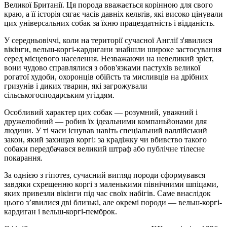
Великої Британії. Ця порода вважається корінною для свого
краю, а її історія сягає часів давніх кельтів, які високо цінували
цих універсальних собак за їхню працездатність і відданість.
У середньовіччі, коли на території сучасної Англії з'явилися
вікінги, вельш-коргі-кардигани знайшли широке застосування
серед місцевого населення. Незважаючи на невеликий зріст,
вони чудово справлялися з обов'язками пастухів великої
рогатої худоби, охоронців обійсть та мисливців на дрібних
гризунів і диких тварин, які загрожували
сільськогосподарським угіддям.
Особливий характер цих собак — розумний, уважний і
дружелюбний — робив їх ідеальними компаньйонами для
людини. У ті часи існував навіть спеціальний валлійський
закон, який захищав коргі: за крадіжку чи вбивство такого
собаки передбачався великий штраф або публічне тілесне
покарання.
За однією з гіпотез, сучасний вигляд породи сформувався
завдяки схрещенню коргі з маленькими північними шпіцами,
яких привезли вікінги під час своїх набігів. Саме внаслідок
цього з’явилися дві близькі, але окремі породи — вельш-коргі-
кардиган і вельш-коргі-пемброк.