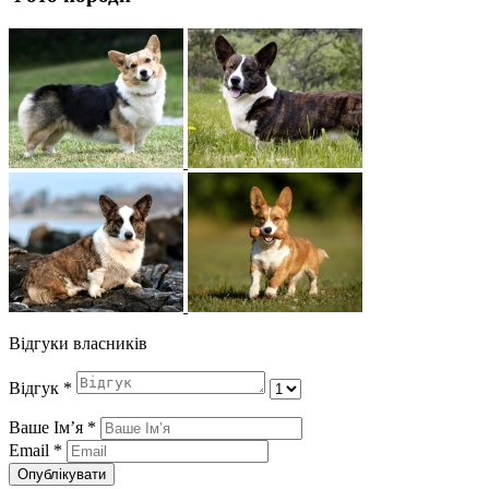
Відгуки власників
Відгук
*
Ваше Імʼя
*
Email
*
Опублікувати