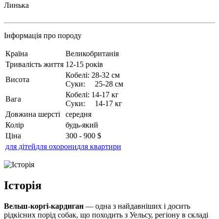
Линька
Інформація про породу
Країна
Великобританія
Тривалість життя
12-15 років
Кобелі: 28-32 см
Висота
Суки: 25-28 см
Кобелі: 14-17 кг
Вага
Суки: 14-17 кг
Довжина шерсті
середня
Колір
будь-який
Ціна
300 - 900 $
для дітей
для охорони
для квартири
Історія
Вельш-коргі-кардиган
— одна з найдавніших і досить
рідкісних порід собак, що походить з Уельсу, регіону в складі