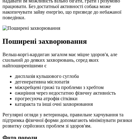
надавати їм можливість вільно бігати, грати і розумово
працювати. Без достатньої активності собака може
накопичувати зайву енергію, що призведе до небажаної
поведінки.
Поширені захворювання
Вельш-коргі-кардиган загалом має міцне здоров'я, але
схильний до деяких захворювань, серед яких
найпоширенішими є
дисплазія кульшового суглоба
дегенеративна мієлопатія
міжхребцеві грижі та проблеми з хребтом
ожиріння через недостатню фізичну активність
прогресуюча атрофія сітківки
катаракта та інші очні захворювання
Регулярні огляди у ветеринара, правильне харчування та
підтримка фізичної форми допомагають мінімізувати ризики
розвитку серйозних проблем зі здоров'ям.
Фото породи