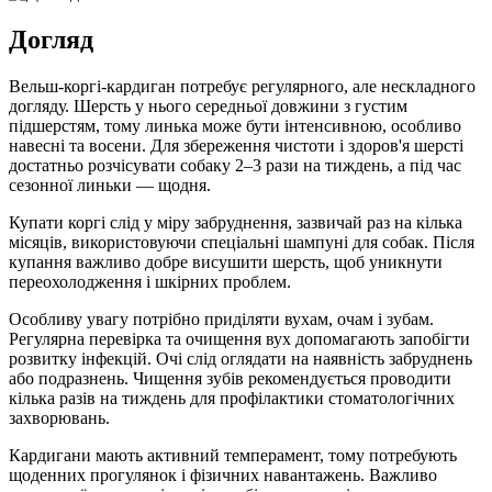
Догляд
Вельш-коргі-кардиган потребує регулярного, але нескладного
догляду. Шерсть у нього середньої довжини з густим
підшерстям, тому линька може бути інтенсивною, особливо
навесні та восени. Для збереження чистоти і здоров'я шерсті
достатньо розчісувати собаку 2–3 рази на тиждень, а під час
сезонної линьки — щодня.
Купати коргі слід у міру забруднення, зазвичай раз на кілька
місяців, використовуючи спеціальні шампуні для собак. Після
купання важливо добре висушити шерсть, щоб уникнути
переохолодження і шкірних проблем.
Особливу увагу потрібно приділяти вухам, очам і зубам.
Регулярна перевірка та очищення вух допомагають запобігти
розвитку інфекцій. Очі слід оглядати на наявність забруднень
або подразнень. Чищення зубів рекомендується проводити
кілька разів на тиждень для профілактики стоматологічних
захворювань.
Кардигани мають активний темперамент, тому потребують
щоденних прогулянок і фізичних навантажень. Важливо