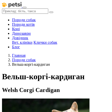
Породи собак
Породи котів
Коні
Динозаври
Довідник
Вет. клініки
Клички собак
Блог
Главная
Породи собак
Вельш-коргі-кардиган
Вельш-коргі-кардиган
Welsh Corgi Cardigan