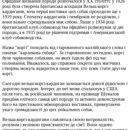
Офіційне визнання породи розпочалося у XX столітті: у 1926
році була створена Британська асоціація Вельш-коргі-
кардиганів, хоча перші виставки цих собак проходили ще з
1919 року. Спочатку кардиганів і пемброків не розділяли, і
вони вільно схрещувалися між собою. Лише у 1934 році
британський клуб собаководства офіційно розмежував ці дві
породи, а в 1935 році це рішення підтримав і Американський
клуб собаководства.
Назва "коргі" походить від старовинного валлійського слова і
означає "карликова собака". За старовинною легендою, коргі
були чарівними собаками, на яких їздили феї під час
полювання. Вважалося, що справжні секрети цих магічних
створінь можуть відкритися лише тим, хто зуміє стати другом
коргі.
Сьогодні вельш-коргі-кардиган залишається доволі рідкісною і
дорогою породою. Інтерес до неї знову спалахнув у США
після того, як російський чиновник, на прізвище Шувалов
придбав елітного самця цієї породи та активно демонстрував
його на престижних міжнародних виставках, привертаючи
увагу громадськості до цих унікальних собак.
Вельш-коргі-кардигани славляться своєю витривалістю,
розумом і великою прив’язаністю до сім'ї. Вони чудово
підходять як для активного життя на природі, так і для життя у