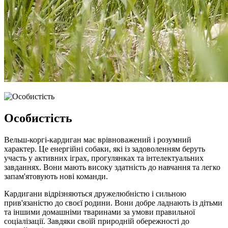
Особистість
Вельш-коргі-кардиган має врівноважений і розумний
характер. Це енергійні собаки, які із задоволенням беруть
участь у активних іграх, прогулянках та інтелектуальних
завданнях. Вони мають високу здатність до навчання та легко
запам'ятовують нові команди.
Кардигани відрізняються дружелюбністю і сильною
прив'язаністю до своєї родини. Вони добре ладнають із дітьми
та іншими домашніми тваринами за умови правильної
соціалізації. Завдяки своїй природній обережності до