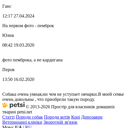
Ганс
12:17 27.04.2024
На первом фото - пемброк
Юлия
08:42 19.03.2020
фото пемброка, а не кардигана
Перов
13:50 16.02.2020
Собака очень умная,ни чем не уступает овчарки.В моей семье
очень довольны , что приобрели такую породу.
© 2013-2026 Простір для власників домашніх
тварин petsi.net
Статті
Породи собак
Породи котів
Коні
Динозаври
Ветеринарні клініки
Зворотній зв'язок
Мова:
UA
|
RU