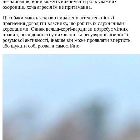
незнайомців, вони можуть виконувати роль уважних
охоронців, хоча агресія їм не притаманна.
Ці собаки мають яскраво виражену інтелігентність і
прагнення догодити власнику, що робить їх слухняними і
керованими. Однак вельш-коргі-кардиган потребує чітких
правил, послідовності у вихованні та регулярної фізичної і
розумової активності, інакше він може проявляти впертість
або шукати собі розваги самостійно.