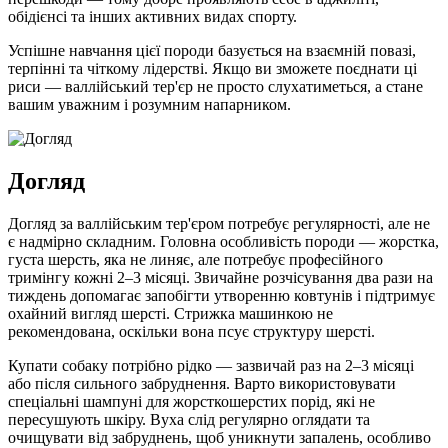
обідієнсі та інших активних видах спорту.
Успішне навчання цієї породи базується на взаємній повазі,
терпінні та чіткому лідерстві. Якщо ви зможете поєднати ці
риси — валлійський тер'єр не просто слухатиметься, а стане
вашим уважним і розумним напарником.
Догляд
Догляд за валлійським тер'єром потребує регулярності, але не
є надмірно складним. Головна особливість породи — жорстка,
густа шерсть, яка не линяє, але потребує професійного
тримінгу кожні 2–3 місяці. Звичайне розчісування два рази на
тиждень допомагає запобігти утворенню ковтунів і підтримує
охайний вигляд шерсті. Стрижка машинкою не
рекомендована, оскільки вона псує структуру шерсті.
Купати собаку потрібно рідко — зазвичай раз на 2–3 місяці
або після сильного забруднення. Варто використовувати
спеціальні шампуні для жорсткошерстих порід, які не
пересушують шкіру. Вуха слід регулярно оглядати та
очищувати від забруднень, щоб уникнути запалень, особливо