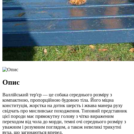
Опис
Валлійський тер'єр — це собака середнього розміру з
компактною, пропорційною будовою тіла. Його міцна
конституція, жорстка на дотик шерсть і жвава манера руху
свідчать про мисливське походження. Типовий представник
цієї породи має прямокутну голову з чітко вираженим
переходом від чола до морди, темні очі середнього розміру з
уважним і розумним поглядом, а також невеликі трикутні
вуха, що загинаються вперед.