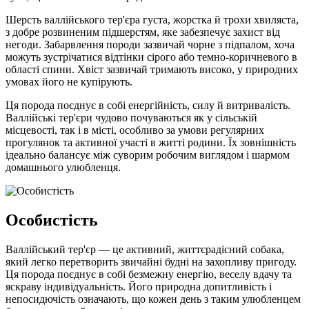
Шерсть валлійського тер'єра густа, жорстка й трохи хвиляста,
з добре розвиненим підшерстям, яке забезпечує захист від
негоди. Забарвлення породи зазвичай чорне з підпалом, хоча
можуть зустрічатися відтінки сірого або темно-коричневого в
області спини. Хвіст зазвичай тримають високо, у природних
умовах його не купірують.
Ця порода поєднує в собі енергійність, силу й витривалість.
Валлійські тер'єри чудово почуваються як у сільській
місцевості, так і в місті, особливо за умови регулярних
прогулянок та активної участі в житті родини. Їх зовнішність
ідеально балансує між суворим робочим виглядом і шармом
домашнього улюбленця.
Особистість
Валлійський тер'єр — це активний, життєрадісний собака,
який легко перетворить звичайні будні на захопливу пригоду.
Ця порода поєднує в собі безмежну енергію, веселу вдачу та
яскраву індивідуальність. Його природна допитливість і
непосидючість означають, що кожен день з таким улюбленцем