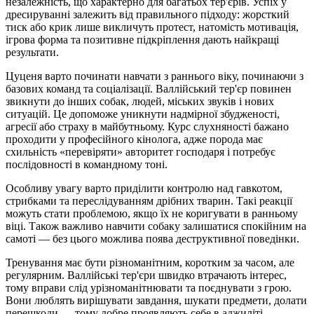
незалежність, що характерно для багатьох тер'єрів. Успіх у
дресируванні залежить від правильного підходу: жорсткий
тиск або крик лише викличуть протест, натомість мотивація,
ігрова форма та позитивне підкріплення дають найкращі
результати.
Цуценя варто починати навчати з раннього віку, починаючи з
базових команд та соціалізації. Валлійський тер'єр повинен
звикнути до інших собак, людей, міських звуків і нових
ситуацій. Це допоможе уникнути надмірної збудженості,
агресії або страху в майбутньому. Курс слухняності бажано
проходити у професійного кінолога, адже порода має
схильність «перевіряти» авторитет господаря і потребує
послідовності в командному тоні.
Особливу увагу варто приділити контролю над гавкотом,
стрибками та переслідуванням дрібних тварин. Такі реакції
можуть стати проблемою, якщо їх не коригувати в ранньому
віці. Також важливо навчити собаку залишатися спокійним на
самоті — без цього можлива поява деструктивної поведінки.
Тренування має бути різноманітним, коротким за часом, але
регулярним. Валлійські тер'єри швидко втрачають інтерес,
тому вправи слід урізноманітнювати та поєднувати з грою.
Вони люблять вирішувати завдання, шукати предмети, долати
перешкоди — тому добре проявляють себе в аджиліті,