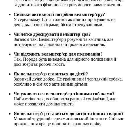
за достатнього фізичного та розумового навантаження.
Скільки активності потрібно вельштер’єру?
У середньому 1,5–2 години активних прогулянок на
день, включно з іграми, бігом і тренуваннями.
Чи легко дресирувати вельштер’єра?
Загалом так. Вельштер’єри розумні та кмітливі, але
потребують послідовного й цікавого навчання.
Чи підходить вельштер’єр для полювання?
Так. Порода була виведена для нірного полювання й
досі зберігає робочі якості.
Як вельштер’єр ставиться до дітей?
Зазвичай дуже добре. Це грайливий і терплячий собака,
особливо в сім’ях з активними дітьми.
Чи уживається вельштер’єр з іншими собаками?
Найчастіше так, особливо за ранньої соціалізації, але
може проявляти домінантність.
Як вельштер’єр ставиться до котів та інших тварин?
Можливі труднощі через мисливський інстинкт. Спільне
проживання краще починати з раннього віку.