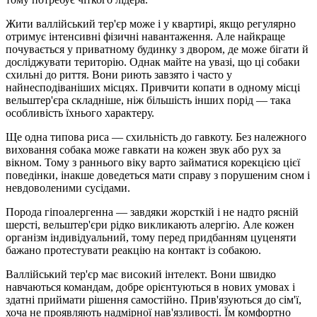
Жити валлійський тер'єр може і у квартирі, якщо регулярно
отримує інтенсивні фізичні навантаження. Але найкраще
почувається у приватному будинку з двором, де може бігати й
досліджувати територію. Однак майте на увазі, що ці собаки
схильні до риття. Вони риють завзято і часто у
найнесподіваніших місцях. Привчити копати в одному місці
вельштер'єра складніше, ніж більшість інших порід — така
особливість їхнього характеру.
Ще одна типова риса — схильність до гавкоту. Без належного
виховання собака може гавкати на кожен звук або рух за
вікном. Тому з раннього віку варто займатися корекцією цієї
поведінки, інакше доведеться мати справу з порушеним сном і
невдоволеними сусідами.
Порода гіпоалергенна — завдяки жорсткій і не надто рясній
шерсті, вельштер'єри рідко викликають алергію. Але кожен
організм індивідуальний, тому перед придбанням цуценяти
бажано протестувати реакцію на контакт із собакою.
Валлійський тер'єр має високий інтелект. Вони швидко
навчаються командам, добре орієнтуються в нових умовах і
здатні приймати рішення самостійно. Прив'язуються до сім'ї,
хоча не проявляють надмірної нав'язливості. Їм комфортно