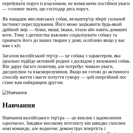
перебувати поруч із власником, не вимагаючи постійної уваги
— головне знати, що господар десь поруч.
Як нащадок мисливських собак, вельштер'єр зберіг сильний
інстинкт переслідування. Його може зацікавити будь-який
дрібний звір — білки, миші, їжаки, птахи або навіть домашні
коти. Тому з дитинства важливо соціалізувати собаку та
привчати його до інших тварин у домі, особливо якщо у вас
вже є кіт.
Загалом валлійський тер'єр — це собака з характером, яка
ідеально підійде активній родині з досвідом у вихованні собак.
Він дарує багато позитиву, але потребує чимало уваги,
дисципліни та взаєморозуміння. Якщо ви готові до активного
способу життя і маєте почуття гумору — цей енергійний пес
стане вам найкращим другом.
Навчання
Навчання валлійського тер'єра — це виклик і задоволення
одночасно. Завдяки високому інтелекту він швидко схоплює
нові команди, але водночас демонструє впертість і