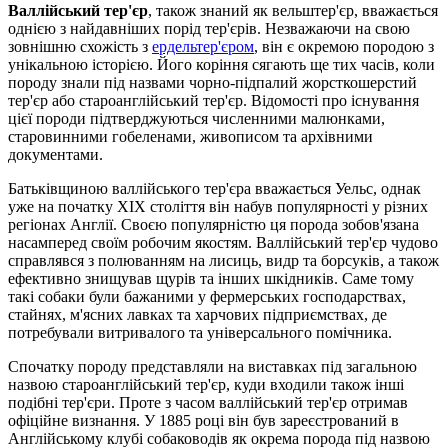
Валлійський тер'єр
, також знаний як вельштер'єр, вважається
однією з найдавніших порід тер'єрів. Незважаючи на свою
зовнішню схожість з
ердельтер'єром
, він є окремою породою з
унікальною історією. Його коріння сягають ще тих часів, коли
породу знали під назвами чорно-підпалий жорсткошерстий
тер'єр або староанглійський тер'єр. Відомості про існування
цієї породи підтверджуються численними малюнками,
старовинними гобеленами, живописом та архівними
документами.
Батьківщиною валлійського тер'єра вважається Уельс, однак
уже на початку XIX століття він набув популярності у різних
регіонах Англії. Своєю популярністю ця порода зобов'язана
насамперед своїм робочим якостям. Валлійський тер'єр чудово
справлявся з полюванням на лисиць, видр та борсуків, а також
ефективно знищував щурів та інших шкідників. Саме тому
такі собаки були бажаними у фермерських господарствах,
стайнях, м'ясних лавках та харчових підприємствах, де
потребували витривалого та універсального помічника.
Спочатку породу представляли на виставках під загальною
назвою староанглійський тер'єр, куди входили також інші
подібні тер'єри. Проте з часом валлійський тер'єр отримав
офіційне визнання. У 1885 році він був зареєстрований в
Англійському клубі собаководів як окрема порода під назвою