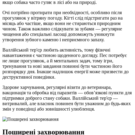
якщо собака часто гуляє в лісі або на природі.
Очі потрібно протирати при необхідності, особливо після
прогулянок у вітряну погоду. Кігті слід підстригати раз на
місяць або частіше, якщо вони не стираються природним
чином. Також важливо слідкувати за зубами — регулярне
чищення або спеціальні ласощі допоможуть уникнути
утворення зубного каменю і неприємного запаху.
Валлійський тер'єр любить активність, тому фізичні
навантаження є частиною щоденного догляду. Пес потребує
не лише прогулянок, а й ментальних задач, тому ігри,
тренування та нові завдання повинні бути частиною його
розпорядку дня. Інакше надлишок енергії може призвести до
деструктивної поведінки.
Здорове харчування, регулярні візити до ветеринара,
вакцинація та обробка від паразитів — обов’язкові пункти для
підтримки доброго стану собаки. Валлійський тер'єр —
витривалий, але власник повинен бути уважним до будь-яких
змін у поведінці або зовнішності улюбленця.
Поширені захворювання