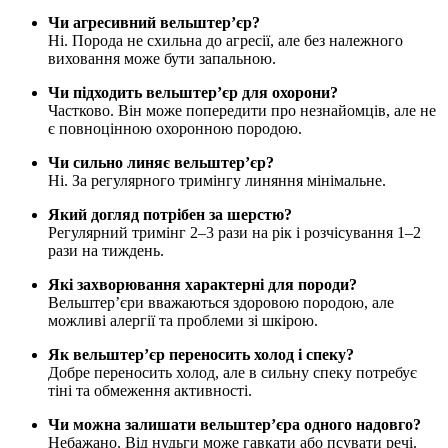
Чи агресивний вельштер’єр?
Ні. Порода не схильна до агресії, але без належного
виховання може бути запальною.
Чи підходить вельштер’єр для охорони?
Частково. Він може попередити про незнайомців, але не
є повноцінною охоронною породою.
Чи сильно линяє вельштер’єр?
Ні. За регулярного тримінгу линяння мінімальне.
Який догляд потрібен за шерстю?
Регулярний тримінг 2–3 рази на рік і розчісування 1–2
рази на тиждень.
Які захворювання характерні для породи?
Вельштер’єри вважаються здоровою породою, але
можливі алергії та проблеми зі шкірою.
Як вельштер’єр переносить холод і спеку?
Добре переносить холод, але в сильну спеку потребує
тіні та обмеження активності.
Чи можна залишати вельштер’єра одного надовго?
Небажано. Від нудьги може гавкати або псувати речі.