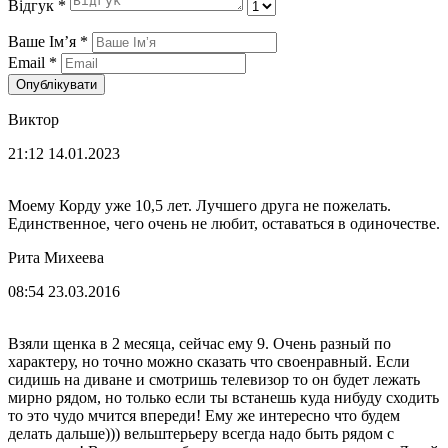
Відгук
*
Ваше Імʼя
*
Email
*
Опублікувати
Виктор
21:12 14.01.2023
Моему Корду уже 10,5 лет. Лучшего друга не пожелать.
Единственное, чего очень не любит, оставаться в одиночестве.
Рита Михеева
08:54 23.03.2016
Взяли щенка в 2 месяца, сейчас ему 9. Очень разный по
характеру, но точно можно сказать что своенравный. Если
сидишь на диване и смотришь телевизор то он будет лежать
мирно рядом, но только если ты встанешь куда нибуду сходить
то это чудо мчится впереди! Ему же интересно что будем
делать дальше))) вельштерьеру всегда надо быть рядом с