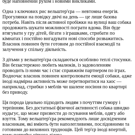
буде наповнений рухом і новими викликами.
Одна з ключових рис вельштер'єра — невтомна енергія.
Прогулянки на повідку двічі на день — це лише базова
потреба. Навіть після активної пробіжки на вулиці ваш собака
продовжить шукати можливості пограти вдома. Він буде
втягувати у гру дітей, бігати з іграшками, стрибати по
кімнатах і постійно вигадувати нові способи розважитись.
Власник повинен бути готовим до постійної взаємодії та
залучення у спільну діяльність.
З дітьми у вельштер'єра складаються особливо теплі стосунки.
Він беззастережно любить малюків, із задоволенням
проводить із ними час і стає справжнім партнером по іграх.
Водночас власник повинен контролювати емоції собаки, адже
іноді надмірна активність може перетворитися на хаос —
наприклад, стрибки з меблів чи шалене носіння по квартирі
без приводу.
Ця порода ідеально підходить людям з почуттям гумору і
терпінням. Без достатньої фізичної активності собака швидко
нудьгує, що може призвести до псування меблів, одягу або
взуття. Тому вельштер'єра рекомендують лише досвідченим
власникам, які вміють бути наполегливими, послідовними та
готовими до виховних труднощів. Цей тер'єр іноді впертий,
тому потребує чіткого лідера.