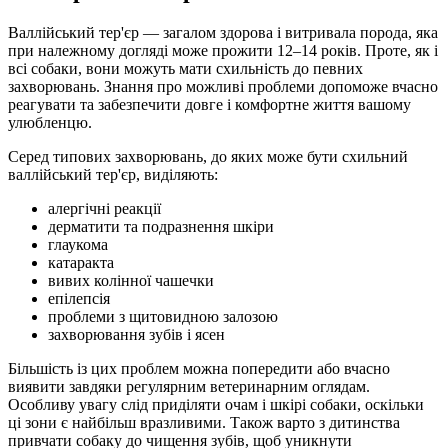
Валлійський тер'єр — загалом здорова і витривала порода, яка
при належному догляді може прожити 12–14 років. Проте, як і
всі собаки, вони можуть мати схильність до певних
захворювань. Знання про можливі проблеми допоможе вчасно
реагувати та забезпечити довге і комфортне життя вашому
улюбленцю.
Серед типових захворювань, до яких може бути схильний
валлійський тер'єр, виділяють:
алергічні реакції
дерматити та подразнення шкіри
глаукома
катаракта
вивих колінної чашечки
епілепсія
проблеми з щитовидною залозою
захворювання зубів і ясен
Більшість із цих проблем можна попередити або вчасно
виявити завдяки регулярним ветеринарним оглядам.
Особливу увагу слід приділяти очам і шкірі собаки, оскільки
ці зони є найбільш вразливими. Також варто з дитинства
привчати собаку до чищення зубів, щоб уникнути