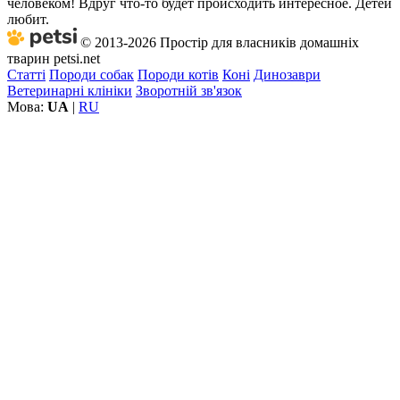
человеком! Вдруг что-то будет происходить интересное. Детей
любит.
© 2013-2026 Простір для власників домашніх
тварин petsi.net
Статті
Породи собак
Породи котів
Коні
Динозаври
Ветеринарні клініки
Зворотній зв'язок
Мова:
UA
|
RU