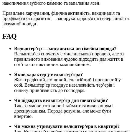
накопичення зубного каменю та запалення ясен.
Правильне харчування, фізична активність, вакцинація та
профілактика паразитів — запорука здоров'я цієї енергійної та
розумної породи.
FAQ
Вельштер’єр — мисливська чи сімейна порода?
Вельштер’єр спочатку є мисливською породою, але за
правильного виховання чудово підходить для життя в
сім’ї та стає активним компаньйоном.
Який характер у вельштер’єра?
Життєрадісний, сміливий, енергійний і впевнений у
собі. Вельштер’єр поєднує незалежність тер’єрів і
сильну прив’язаність до господаря.
Чи підходить вельштер’єр для початківців?
Так, за умови готовності займатися вихованням і
дресируванням. Порода розумна, але може бути
впертою.
Чи можна утримувати вельштер’єра в квартирі?
Так. Вельштер’єр добре адаптується до життя в квартирі