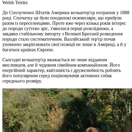
Welsh Terrier.
До Сполучених Штатів Америки вельштер'єр потрапив у 1888
році. Спочатку це були поодинокі екземпляри, що прибули
разом із переселенцями. Проте вже через кілька років інтерес
до породи суттєво зріс, з'явилися перші розплідники, а
завдяки стабільному імпорту з Великої Британії розведення
породи стало систематичним. Валлійський тер'єр почав
упевнено закріплювати свої позиції не лише в Америці, а й у
багатьох країнах Європи.
Сьогодні вельштер'єр вважається не лише відданим
мисливцем, але й чудовим сімейним компаньйоном. Його
енергійний характер, кмітливість і дружелюбність роблять
його популярним серед поціновувачів активних собак
середнього розміру.