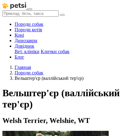
Породи собак
Породи котів
Коні
Динозаври
Довідник
Вет. клініки
Клички собак
Блог
Главная
Породи собак
Вельштер'єр (валлійський тер'єр)
Вельштер'єр (валлійський
тер'єр)
Welsh Terrier, Welshie, WT