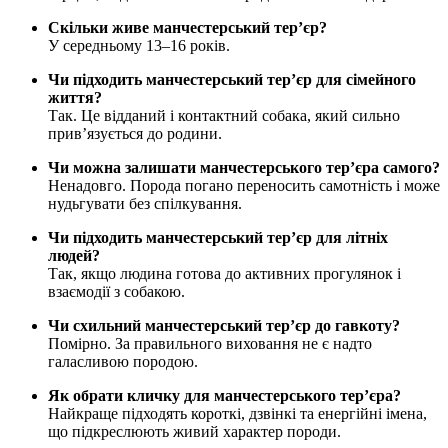
Скільки живе манчестерський тер’єр?
У середньому 13–16 років.
Чи підходить манчестерський тер’єр для сімейного
життя?
Так. Це відданий і контактний собака, який сильно
прив’язується до родини.
Чи можна залишати манчестерського тер’єра самого?
Ненадовго. Порода погано переносить самотність і може
нудьгувати без спілкування.
Чи підходить манчестерський тер’єр для літніх
людей?
Так, якщо людина готова до активних прогулянок і
взаємодії з собакою.
Чи схильний манчестерський тер’єр до гавкоту?
Помірно. За правильного виховання не є надто
галасливою породою.
Як обрати кличку для манчестерського тер’єра?
Найкраще підходять короткі, дзвінкі та енергійні імена,
що підкреслюють живий характер породи.