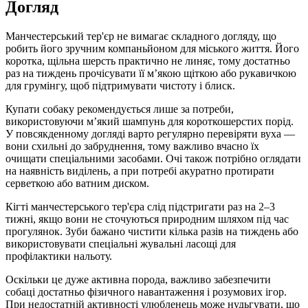
Догляд
Манчестерський тер'єр не вимагає складного догляду, що
робить його зручним компаньйоном для міського життя. Його
коротка, щільна шерсть практично не линяє, тому достатньо
раз на тиждень прочісувати її м’якою щіткою або рукавичкою
для грумінгу, щоб підтримувати чистоту і блиск.
Купати собаку рекомендується лише за потреби,
використовуючи м’який шампунь для короткошерстих порід.
У повсякденному догляді варто регулярно перевіряти вуха —
вони схильні до забруднення, тому важливо вчасно їх
очищати спеціальними засобами. Очі також потрібно оглядати
на наявність виділень, а при потребі акуратно протирати
серветкою або ватним диском.
Кігті манчестерського тер'єра слід підстригати раз на 2–3
тижні, якщо вони не сточуються природним шляхом під час
прогулянок. Зуби бажано чистити кілька разів на тиждень або
використовувати спеціальні жувальні ласощі для
профілактики нальоту.
Оскільки це дуже активна порода, важливо забезпечити
собаці достатньо фізичного навантаження і розумових ігор.
При недостатній активності улюбленець може нудьгувати, що