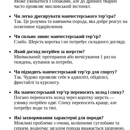
Може уживатися з собаками, але до дрібних тварин
часто проявляє мисливський інстинкт.
Чи легко дресирувати манчестерського тер’єра?
Так. Це розумна та навчаюча порода, яка добре реагує на
позитивне підкріплення.
Чи сильно линяє манчестерський тер’єр?
Слабо. Шерсть коротка і не потребує складного догляду.
Який догляд потрібен за шерстю?
Мінімальний: протирання або вичісування 1 раз на
тиждень, купання за потреби.
Чи підходить манчестерський тер’єр для спорту?
Так. Чудово проявляє себе в аджиліті, обідієнсі,
фристайлі та курсингу.
Як манчестерський тер’єр переносить холод і спеку?
Погано переносить холод через коротку шерсть —
узимку потрібен одяг. Спеку переносить краще, але
потребує води та тіні.
Які захворювання характерні для породи?
Можливі проблеми з очима, колінними суглобами та
серцем, водночас загалом порода вважається здоровою.