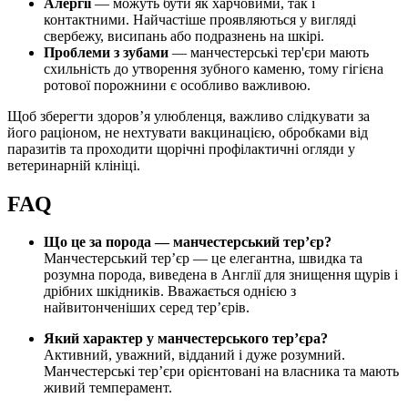
Алергії
— можуть бути як харчовими, так і
контактними. Найчастіше проявляються у вигляді
свербежу, висипань або подразнень на шкірі.
Проблеми з зубами
— манчестерські тер'єри мають
схильність до утворення зубного каменю, тому гігієна
ротової порожнини є особливо важливою.
Щоб зберегти здоров’я улюбленця, важливо слідкувати за
його раціоном, не нехтувати вакцинацією, обробками від
паразитів та проходити щорічні профілактичні огляди у
ветеринарній клініці.
FAQ
Що це за порода — манчестерський тер’єр?
Манчестерський тер’єр — це елегантна, швидка та
розумна порода, виведена в Англії для знищення щурів і
дрібних шкідників. Вважається однією з
найвитонченіших серед тер’єрів.
Який характер у манчестерського тер’єра?
Активний, уважний, відданий і дуже розумний.
Манчестерські тер’єри орієнтовані на власника та мають
живий темперамент.