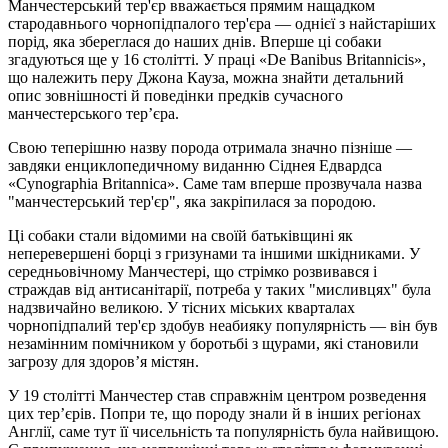
Манчестерський тер'єр вважається прямим нащадком
стародавнього чорнопідпалого тер'єра — однієї з найстаріших
порід, яка збереглася до наших днів. Вперше ці собаки
згадуються ще у 16 столітті. У праці «De Banibus Britannicis»,
що належить перу Джона Кауза, можна знайти детальний
опис зовнішності й поведінки предків сучасного
манчестерського тер’єра.
Свою теперішню назву порода отримала значно пізніше —
завдяки енциклопедичному виданню Сіднея Едвардса
«Cynographia Britannica». Саме там вперше прозвучала назва
"манчестерський тер'єр", яка закріпилася за породою.
Ці собаки стали відомими на своїй батьківщині як
неперевершені борці з гризунами та іншими шкідниками. У
середньовічному Манчестері, що стрімко розвивався і
страждав від антисанітарії, потреба у таких "мисливцях" була
надзвичайно великою. У тісних міських кварталах
чорнопідпалий тер'єр здобув неабияку популярність — він був
незамінним помічником у боротьбі з щурами, які становили
загрозу для здоров’я містян.
У 19 столітті Манчестер став справжнім центром розведення
цих тер’єрів. Попри те, що породу знали й в інших регіонах
Англії, саме тут її чисельність та популярність була найвищою.