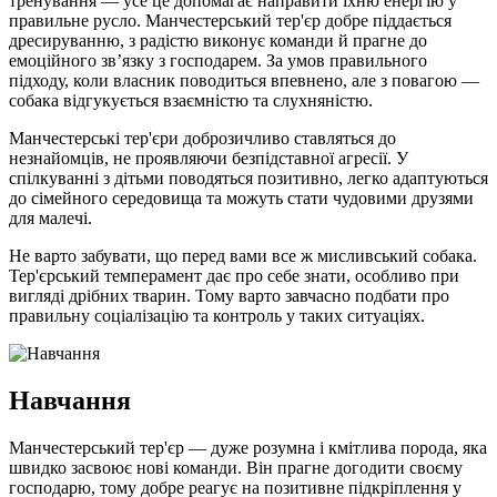
тренування — усе це допомагає направити їхню енергію у
правильне русло. Манчестерський тер'єр добре піддається
дресируванню, з радістю виконує команди й прагне до
емоційного зв’язку з господарем. За умов правильного
підходу, коли власник поводиться впевнено, але з повагою —
собака відгукується взаємністю та слухняністю.
Манчестерські тер'єри доброзичливо ставляться до
незнайомців, не проявляючи безпідставної агресії. У
спілкуванні з дітьми поводяться позитивно, легко адаптуються
до сімейного середовища та можуть стати чудовими друзями
для малечі.
Не варто забувати, що перед вами все ж мисливський собака.
Тер'єрський темперамент дає про себе знати, особливо при
вигляді дрібних тварин. Тому варто завчасно подбати про
правильну соціалізацію та контроль у таких ситуаціях.
Навчання
Манчестерський тер'єр — дуже розумна і кмітлива порода, яка
швидко засвоює нові команди. Він прагне догодити своєму
господарю, тому добре реагує на позитивне підкріплення у