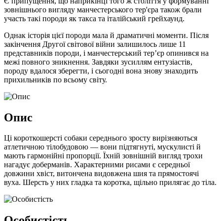
Є припущення, що наприкінці того ж століття у формуванні
зовнішнього вигляду манчестерського тер'єра також брали
участь такі породи як такса та італійський грейхаунд.
Однак історія цієї породи мала й драматичні моменти. Після
закінчення Другої світової війни залишилось лише 11
представників породи, і манчестерський тер’єр опинився на
межі повного зникнення. Завдяки зусиллям ентузіастів,
породу вдалося зберегти, і сьогодні вона знову знаходить
прихильників по всьому світу.
Опис
Ці короткошерсті собаки середнього зросту вирізняються
атлетичною тілобудовою — вони підтягнуті, мускулисті й
мають гармонійні пропорції. Їхній зовнішній вигляд трохи
нагадує доберманів. Характерними рисами є середньої
довжини хвіст, витончена видовжена шия та прямостоячі
вуха. Шерсть у них гладка та коротка, щільно прилягає до тіла.
Особистість