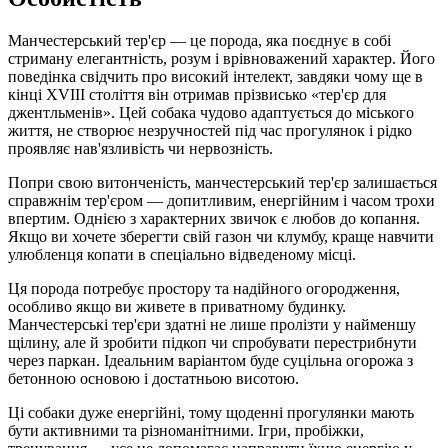
Манчестерський тер'єр — це порода, яка поєднує в собі
стриману елегантність, розум і врівноважений характер. Його
поведінка свідчить про високий інтелект, завдяки чому ще в
кінці XVIII століття він отримав прізвисько «тер'єр для
джентльменів». Цей собака чудово адаптується до міського
життя, не створює незручностей під час прогулянок і рідко
проявляє нав'язливість чи нервозність.
Попри свою витонченість, манчестерський тер'єр залишається
справжнім тер'єром — допитливим, енергійним і часом трохи
впертим. Однією з характерних звичок є любов до копання.
Якщо ви хочете зберегти свій газон чи клумбу, краще навчити
улюбленця копати в спеціально відведеному місці.
Ця порода потребує простору та надійного огородження,
особливо якщо ви живете в приватному будинку.
Манчестерські тер'єри здатні не лише пролізти у найменшу
щілину, але й зробити підкоп чи спробувати перестрибнути
через паркан. Ідеальним варіантом буде суцільна огорожа з
бетонною основою і достатньою висотою.
Ці собаки дуже енергійні, тому щоденні прогулянки мають
бути активними та різноманітними. Ігри, пробіжки,