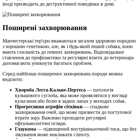
іноді призводить до деструктивної поведінки в домі.
Поширені захворювання
Манчестерські тер'єри вважаються загалом здоровою породою
з хорошою генетикою, але, як і будь-який інший собака, вони
мають схильність до певних захворювань. Відповідальне
ставлення до профілактики та регулярні візити до ветеринара
допомагають уникнути багатьох проблем.
Серед найбільш поширених захворювань породи можна
виділити:
Хвороба Легга-Кальве-Пертеса
— патологія
кульшового суглоба, яка може проявлятися у вигляді
кульгання або болю в задніх лапах у молодих собак.
Прогресивна атрофія сітківки
— спадкове
захворювання очей, що може призвести до поступової
втрати зору. Важливо проходити регулярні
офтальмологічні огляди.
Глаукома
— підвищений внутрішньоочний тиск, що без
лікування може викликати сліпоту.