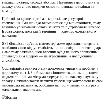
вигляді похвали, ласощів або гри. Навчання варто починати
змалку, поступово вводячи основні правила поведінки та
команди.
Цей собака краще сприймає короткі, але регулярні
тренування. Він швидко втомлюється від монотонності, тому
важливо урізноманітнювати заняття та підтримувати інтерес.
Ігрова форма, похвала й терпіння — ключ до ефективного
навчання.
Як і більшість тер'єрів, манчестер може проявляти впертість,
особливо якщо відчує слабкість чи непослідовність господаря.
Саме тому важливо, щоб власник був для нього впевненим і
справедливим лідером — не агресивним, а послідовним і
спокійним.
Соціалізація з раннього віку допоможе уникнути проблем у
дорослому житті. Знайомство з іншими тваринами, різними
людьми та новими місцями формує врівноважену, слухняну
собаку. Важливо також навчити улюбленця контролювати свої
мисливські інстинкти, особливо на прогулянках чи в іграх з
маленькими тваринами.