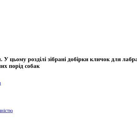
. У цьому розділі зібрані добірки кличок для лабра
их порід собак
и
шністю