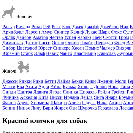
Чоловічі
Ральф
Ричард
Рики
Рей
Рекс
Барс
Джек
Джефф
Джейсон
Ник
Б
Арчибальт
Ларсон
Амур
Скипер
Калиф
Лукас
Шарк
Фокс
Султ
Орляк
Дайсон
Аматор
Честер
Успен
Чарльз
Грей
Скотти
Гром
Г
Димислав
Дитин
Лассо
Оскар
Орион
Прайс
Шеридан
Фред
Ва
Сибор
Цветалюб
Юраст
Сникерс
Хасан
Номис
Чалмер
Вихрян
Юрамир
Старк
Эльф
Навис
Чайго
Властимир
Езвислав
Журом
Жіночі
Джесси
Рикки
Рики
Бетти
Лайма
Бекки
Киви
Дженни
Моли
Ге
Мэгги
Ева
Агата
Адди
Айна
Булька
Хильда
Долли
Нора
Тина
Синди
Цантра
Ядвига
Ягода
Ялинка
Цираэль
Рэйли
Грейси
Ри
Финика
Аскелия
Кита
Цисси
Ирдана
Дейла
Янта
Янара
Бруми
Фаина
Адель
Хромина
Шакира
Алиса
Радуга
Ника
Акира
Анн
Бонни
Нинья
Лилу
Вари
Жирея
Ози
Шурочка
Гераслава
Ласка
Красиві клички для собак