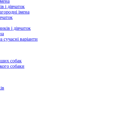
імена
в і дівчаток
агородні імена
вчаток
ків і дівчаток
на
а сучасні варіанти
іших собак
ького собаки
ів