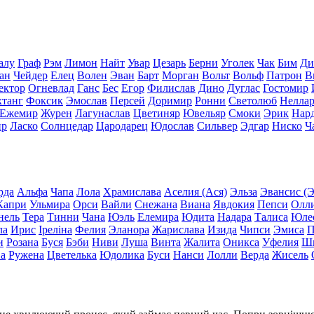
алу
Граф
Рэм
Лимон
Найт
Увар
Цезарь
Берни
Уголек
Чак
Бим
Ди
ан
Чейдер
Елец
Волен
Эван
Барт
Морган
Вольт
Вольф
Патрон
В
ектор
Огневлад
Ганс
Бес
Егор
Филислав
Дино
Дуглас
Гостомир
хтанг
Фоксик
Эмослав
Персей
Доримир
Ронни
Светолюб
Нелла
Ежемир
Журен
Лагунаслав
Цветиняр
Ювельяр
Смоки
Эрик
Нар
ир
Ласко
Солнцедар
Цародарец
Юдослав
Сильвер
Эдгар
Ниско
Ч
рда
Альфа
Чапа
Лола
Храмислава
Аселия (Ася)
Эльза
Эвансис (Э
Капри
Ульмира
Орси
Вайли
Снежана
Виана
Явдокия
Пепси
Олл
нель
Тера
Тинни
Чана
Юэль
Елемира
Юдита
Надара
Талиса
Юле
ла
Ирис
Іреліна
Фелия
Эланора
Жарислава
Изида
Чипси
Эмиса
П
и
Розана
Буся
Бэби
Ниви
Луша
Винта
Жалита
Оникса
Уфелия
Ш
ва
Ружена
Цветелька
Юдолика
Буси
Нанси
Лолли
Верда
Жисель