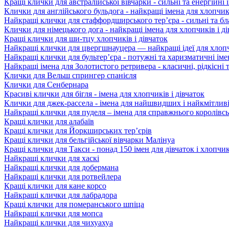
Кращі клички для австралійської вівчарки - сильні та енергійні 
Клички для англійського бульдога - найкращі імена для хлопчикі
Найкращі клички для стаффордширського тер’єра - сильні та бл
Клички для німецького дога - найкращі імена для хлопчиків і ді
Кращі клички для ши-тцу хлопчиків і дівчаток
Найкращі клички для цвергшнауцера — найкращі ідеї для хлопчи
Найкращі клички для бультер’єра - потужні та харизматичні іме
Найкращі імена для Золотистого ретривера - класичні, рідкісні т
Клички для Вельш спрингер спанієля
Клички для Сенбернара
Красиві клички для бігля - імена для хлопчиків і дівчаток
Клички для джек-рассела - імена для найшвидших і найкмітлив
Найкращі клички для пуделя – імена для справжнього королівс
Кращі клички для алабаїв
Кращі клички для Йоркширських терʼєрів
Кращі клички для бельгійської вівчарки Малінуа
Кращі клички для Такси - понад 150 імен для дівчаток і хлопчик
Найкращі клички для хаскі
Найкращі клички для добермана
Найкращі клички для ротвейлера
Кращі клички для кане корсо
Найкращі клички для лабрадора
Кращі клички для померанського шпіца
Найкращі клички для мопса
Найкращі клички для чихуахуа