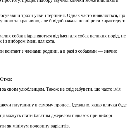
простоту, процес підбору звучної клички може викликати
тосувавши трохи уяви і терпіння. Однак часто виявляється, що
звучною та красивою, але й відображала певні риси характеру та
малих собак відрізняються від імен для собак великих порід, не
 і з вибором імені для кота.
и контакт з членами родини, а в разі з собаками — значно
 Отже:
за своїм улюбленцем. Також не слід забувати, що часто ім'я
икаючи плутанину в самому процесі. Ідеально, якщо кличка буде
енця можуть стати багатим джерелом підказок при виборі
яти як мінімум половину варіантів.