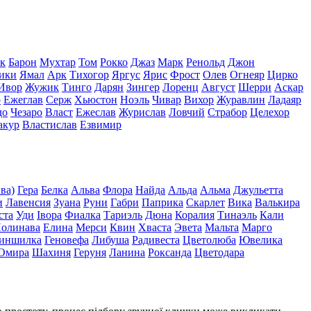
к
Барон
Мухтар
Том
Рокко
Джаз
Марк
Ренольд
Джон
ики
Ямал
Арк
Тихогор
Яргус
Ярис
Фрост
Олев
Огнеяр
Цирко
Ивор
Жужик
Тинго
Дарян
Зингер
Лоренц
Август
Шерри
Аскар
р
Ежеглав
Серж
Хьюстон
Ноэль
Чивар
Вихор
Журавлин
Ладаяр
до
Чезаро
Власт
Ежеслав
Журислав
Ловчий
Страбор
Целехор
акур
Властислав
Езвимир
ва)
Гера
Белка
Альва
Флора
Найда
Альда
Альма
Джульетта
и
Лавенсия
Зуана
Руни
Габри
Паприка
Скарлет
Вика
Валькира
ста
Уди
Івора
Фиалка
Тариэль
Дюна
Коралия
Тинаэль
Кали
олинава
Елина
Мерси
Квин
Хваста
Эвета
Мальта
Марго
иншилка
Геновефа
Либуша
Радивеста
Цветолюба
Ювелика
Омира
Шахиня
Геруня
Ланина
Роксанда
Цветодара