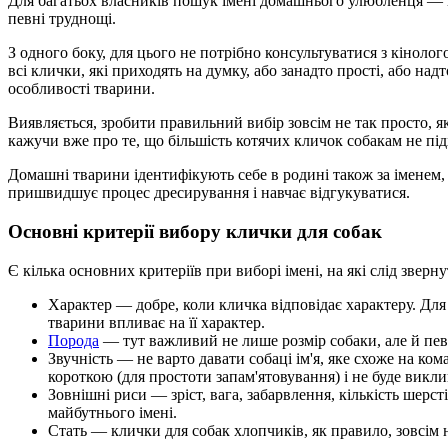
Для багатьох власників пошук імені домашнього улюбленця — 
певні труднощі.
З одного боку, для цього не потрібно консультуватися з кіноло
всі клички, які приходять на думку, або занадто прості, або на
особливості тварини.
Виявляється, зробити правильний вибір зовсім не так просто, як
кажучи вже про те, що більшість котячих кличок собакам не підхо
Домашні тварини ідентифікують себе в родині також за іменем, 
пришвидшує процес дресирування і навчає відгукуватися.
Основні критерії вибору клички для собак
Є кілька основних критеріїв при виборі імені, на які слід звер
Характер — добре, коли кличка відповідає характеру. Для
тварини впливає на її характер.
Порода
— тут важливий не лише розмір собаки, але й певні
Звучність — не варто давати собаці ім'я, яке схоже на к
короткою (для простоти запам'ятовування) і не буде вик
Зовнішні риси — зріст, вага, забарвлення, кількість шер
майбутнього імені.
Стать — клички для собак хлопчиків, як правило, зовсім н