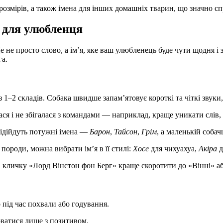
 розмірів, а також імена для інших домашніх тварин, що значно с
я для улюбленця
не просто слово, а ім’я, яке ваш улюбленець буде чути щодня і 
га.
 1–2 складів. Собака швидше запам’ятовує короткі та чіткі звуки
я і не збігалася з командами — наприклад, краще уникати слів,
ідійдуть потужні імена —
Барон
,
Тайсон
,
Грім
, а маленькій собач
ороди, можна вибрати ім’я в її стилі:
Хосе
для чихуахуа,
Акіра
д
кличку «Лорд Вінстон фон Берг» краще скоротити до «Вінні» а
під час похвали або годування.
юватися лише з позитивом.