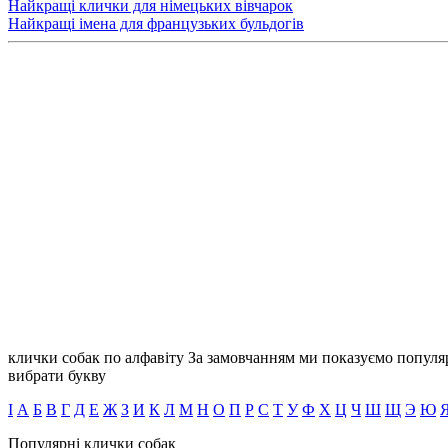
Найкращі клички для німецьких вівчарок
Найкращі імена для французьких бульдогів
клички собак по алфавіту
За замовчанням ми показуємо популяр
вибрати букву
І
А
Б
В
Г
Д
Е
Ж
З
И
К
Л
М
Н
О
П
Р
С
Т
У
Ф
Х
Ц
Ч
Ш
Щ
Э
Ю
Популярні клички собак