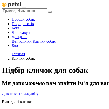
Породи собак
Породи котів
Коні
Динозаври
Довідник
Вет. клініки
Клички собак
Блог
Главная
Клички собак
Підбір кличок для собак
Ми допоможемо вам знайти імʼя для ваш
Дивитись по алфавіту
Випадкові клички