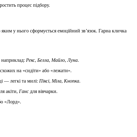
простить процес підбору.
з яким у нього сформується емоційний зв’язок. Гарна кличка
, наприклад:
Рекс
,
Белла
,
Майло
,
Луна
.
 схожих на «сидіти» або «лежати».
ці — легкі та милі:
Піксі
,
Міла
,
Кнопка
.
ля акіти,
Ганс
для вівчарки.
бо «Лорд».