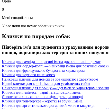
Орио
0
Мені сподобалось:
У вас поки що немає обраних кличок
Клички по породам собак
Підберіть ім'я для цуценяти з урахуванням породи
шпіців, йоркширських тер'єрів та інших популярн
Клички для самоїда — красиві імена для хлопчиків і дівчат
Клички для бордер-коллі — найкращі імена для розумної собак
Клички для французького бульдога за характером
Клички для чорного кане корсо
Найкращі клички для помскі за зовнішністю і характером
Кращі клички для коргі - імена для усміхнених собак
Найкращі клички для сіба-іну — ідеї імен за характером і зовні
Клички для пекінеса - гарні та відповідні імена
Японський хін - які клички підходять цій породі
Клички для той-тер’єра - короткі та зручні імена
Клички для аргентинського дога, який живе в квартирі