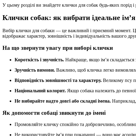
У цьому розділі ви знайдете клички для собак будь-яких порід і
Клички собак: як вибрати ідеальне ім’
Вибір клички для собаки — це важливий і приємний момент. Це 
відображає характер, зовнішність і індивідуальність вашого дру
На що звернути увагу при виборі клички
Короткість і звучність.
Найкраще, якщо ім’я складається з
Зручність вимови.
Важливо, щоб кличка легко вимовлялас
Відповідність зовнішності та характеру.
Великому псу п
Національний колорит.
Якщо собака належить до певної п
Не вибирайте надто довгі або складні імена.
Наприклад, 
Як допомогти собаці звикнути до імені
Промовляйте кличку спокійно та доброзичливо, особливо 
Не використовуйте ім’я при покаранні — воно має асоці