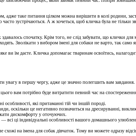
це хвилюючий процес, який займає певний час. Попри зовнішню 
гом, адже таке питання цілком можна вирішити в колі родини, зас
дто часто зустрічаються. А ж хочеться, щоб кличка була не тільки 
 здавалось спочатку. Крім того, не слід забувати, що клички для 
дять. Зволікати з вибором імені для собаки не варто, так само як
яке ви їм даєте. Кличка допомагає тваринам освоїтись, налагодит
нути увагу в першу чергу, адже це значно полегшить вам завдання.
 цього вам потрібно буде витратити певний час на спостереження 
 особливості, які притаманні тій чи іншій породі.
оманди, оскільки це негативно позначиться на дресируванні, викл
ликати дискомфорту у оточуючих.
сті — всі ці індивідуальні особливості вашого домашнього улюбл
е схожі на імена для собак дівчаток. Тому ви можете одразу відсі