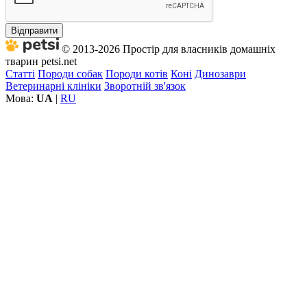
Відправити
© 2013-2026 Простір для власників домашніх
тварин petsi.net
Статті
Породи собак
Породи котів
Коні
Динозаври
Ветеринарні клініки
Зворотній зв'язок
Мова:
UA
|
RU