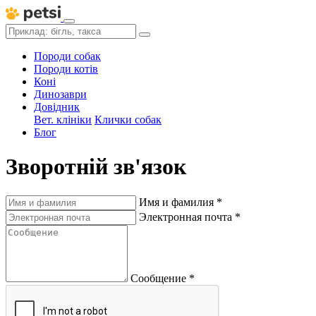
Породи собак
Породи котів
Коні
Динозаври
Довідник
Вет. клініки
Клички собак
Блог
Зворотній зв'язок
Имя и фамилия
*
Электронная почта
*
Сообщение
*