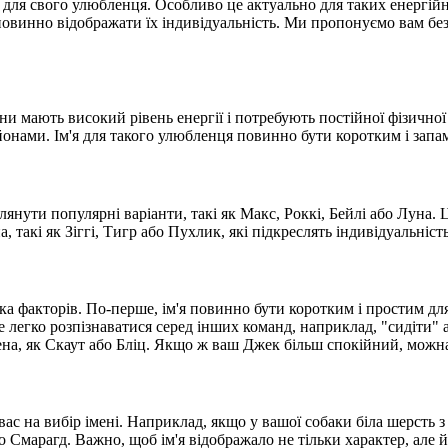
для свого улюбленця. Особливо це актуально для таких енергійни
 повинно відображати їх індивідуальність. Ми пропонуємо вам бе
ни мають високий рівень енергії і потребують постійної фізичної
йонами. Ім'я для такого улюбленця повинно бути коротким і запа
янути популярні варіанти, такі як Макс, Роккі, Бейлі або Луна. 
, такі як Зіггі, Тигр або Пухлик, які підкреслять індивідуальніс
ька факторів. По-перше, ім'я повинно бути коротким і простим д
де легко розпізнаватися серед інших команд, наприклад, "сидіти"
мена, як Скаут або Бліц. Якщо ж ваш Джек більш спокійний, можн
ас на вибір імені. Наприклад, якщо у вашої собаки біла шерсть
бо Смарагд. Важно, щоб ім'я відображало не тільки характер, але