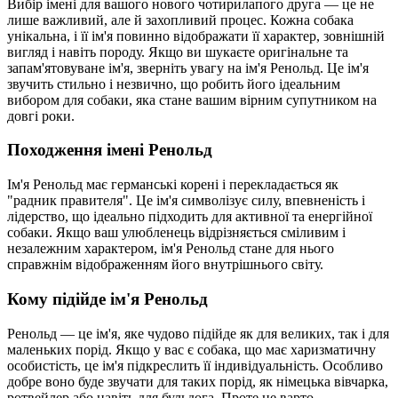
Вибір імені для вашого нового чотирилапого друга — це не
лише важливий, але й захопливий процес. Кожна собака
унікальна, і її ім'я повинно відображати її характер, зовнішній
вигляд і навіть породу. Якщо ви шукаєте оригінальне та
запам'ятовуване ім'я, зверніть увагу на ім'я Ренольд. Це ім'я
звучить стильно і незвично, що робить його ідеальним
вибором для собаки, яка стане вашим вірним супутником на
довгі роки.
Походження імені Ренольд
Ім'я Ренольд має германські корені і перекладається як
"радник правителя". Це ім'я символізує силу, впевненість і
лідерство, що ідеально підходить для активної та енергійної
собаки. Якщо ваш улюбленець відрізняється сміливим і
незалежним характером, ім'я Ренольд стане для нього
справжнім відображенням його внутрішнього світу.
Кому підійде ім'я Ренольд
Ренольд — це ім'я, яке чудово підійде як для великих, так і для
маленьких порід. Якщо у вас є собака, що має харизматичну
особистість, це ім'я підкреслить її індивідуальність. Особливо
добре воно буде звучати для таких порід, як німецька вівчарка,
ротвейлер або навіть для бульдога. Проте не варто