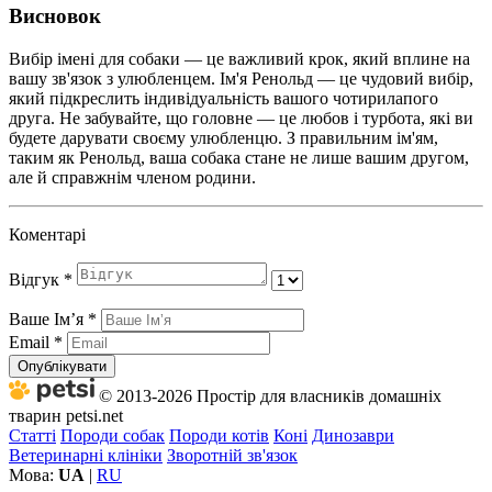
Висновок
Вибір імені для собаки — це важливий крок, який вплине на
вашу зв'язок з улюбленцем. Ім'я Ренольд — це чудовий вибір,
який підкреслить індивідуальність вашого чотирилапого
друга. Не забувайте, що головне — це любов і турбота, які ви
будете дарувати своєму улюбленцю. З правильним ім'ям,
таким як Ренольд, ваша собака стане не лише вашим другом,
але й справжнім членом родини.
Коментарі
Відгук
*
Ваше Імʼя
*
Email
*
Опублікувати
© 2013-2026 Простір для власників домашніх
тварин petsi.net
Статті
Породи собак
Породи котів
Коні
Динозаври
Ветеринарні клініки
Зворотній зв'язок
Мова:
UA
|
RU