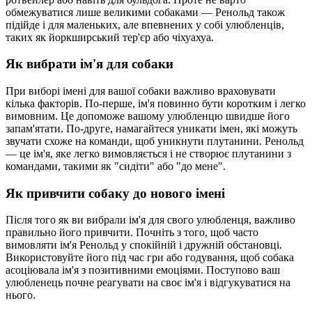
обмежуватися лише великими собаками — Ренольд також
підійде і для маленьких, але впевнених у собі улюбленців,
таких як йоркширський тер'єр або чіхуахуа.
Як вибрати ім'я для собаки
При виборі імені для вашої собаки важливо враховувати
кілька факторів. По-перше, ім'я повинно бути коротким і легко
вимовним. Це допоможе вашому улюбленцю швидше його
запам'ятати. По-друге, намагайтеся уникати імен, які можуть
звучати схоже на команди, щоб уникнути плутанини. Ренольд
— це ім'я, яке легко вимовляється і не створює плутанини з
командами, такими як "сидіти" або "до мене".
Як привчити собаку до нового імені
Після того як ви вибрали ім'я для свого улюбленця, важливо
правильно його привчити. Почніть з того, щоб часто
вимовляти ім'я Ренольд у спокійній і дружній обстановці.
Використовуйте його під час гри або годування, щоб собака
асоціювала ім'я з позитивними емоціями. Поступово ваш
улюбленець почне реагувати на своє ім'я і відгукуватися на
нього.