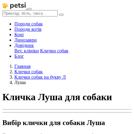
Породи собак
Породи котів
Коні
Динозаври
Довідник
Вет. клініки
Клички собак
Блог
Главная
Клички собак
Клички собак на букву Л
Луша
Кличка Луша для собаки
Вибір клички для собаки Луша