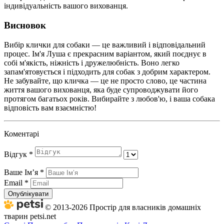
індивідуальність вашого вихованця.
Висновок
Вибір клички для собаки — це важливий і відповідальний
процес. Ім'я Луша є прекрасним варіантом, який поєднує в
собі м'якість, ніжність і дружелюбність. Воно легко
запам'ятовується і підходить для собак з добрим характером.
Не забувайте, що кличка — це не просто слово, це частина
життя вашого вихованця, яка буде супроводжувати його
протягом багатьох років. Вибирайте з любов'ю, і ваша собака
відповість вам взаємністю!
Коментарі
Відгук
*
Ваше Імʼя
*
Email
*
Опублікувати
© 2013-2026 Простір для власників домашніх
тварин petsi.net