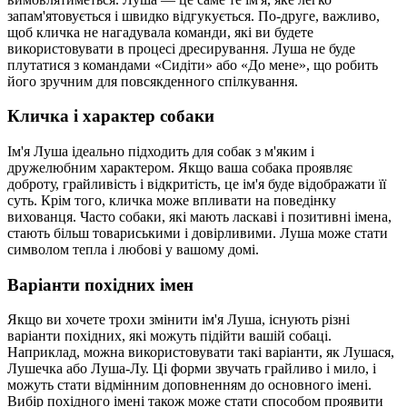
запам'ятовується і швидко відгукується. По-друге, важливо,
щоб кличка не нагадувала команди, які ви будете
використовувати в процесі дресирування. Луша не буде
плутатися з командами «Сидіти» або «До мене», що робить
його зручним для повсякденного спілкування.
Кличка і характер собаки
Ім'я Луша ідеально підходить для собак з м'яким і
дружелюбним характером. Якщо ваша собака проявляє
доброту, грайливість і відкритість, це ім'я буде відображати її
суть. Крім того, кличка може впливати на поведінку
вихованця. Часто собаки, які мають ласкаві і позитивні імена,
стають більш товариськими і довірливими. Луша може стати
символом тепла і любові у вашому домі.
Варіанти похідних імен
Якщо ви хочете трохи змінити ім'я Луша, існують різні
варіанти похідних, які можуть підійти вашій собаці.
Наприклад, можна використовувати такі варіанти, як Лушася,
Лушечка або Луша-Лу. Ці форми звучать грайливо і мило, і
можуть стати відмінним доповненням до основного імені.
Вибір похідного імені також може стати способом проявити