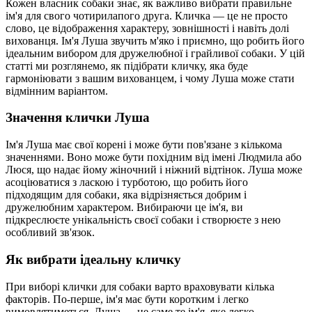
Кожен власник собаки знає, як важливо вибрати правильне
ім'я для свого чотирилапого друга. Кличка — це не просто
слово, це відображення характеру, зовнішності і навіть долі
вихованця. Ім'я Луша звучить м'яко і приємно, що робить його
ідеальним вибором для дружелюбної і грайливої собаки. У цій
статті ми розглянемо, як підібрати кличку, яка буде
гармоніювати з вашим вихованцем, і чому Луша може стати
відмінним варіантом.
Значення клички Луша
Ім'я Луша має свої корені і може бути пов'язане з кількома
значеннями. Воно може бути похідним від імені Людмила або
Люся, що надає йому жіночний і ніжний відтінок. Луша може
асоціюватися з ласкою і турботою, що робить його
підходящим для собаки, яка відрізняється добрим і
дружелюбним характером. Вибираючи це ім'я, ви
підкреслюєте унікальність своєї собаки і створюєте з нею
особливий зв'язок.
Як вибрати ідеальну кличку
При виборі клички для собаки варто враховувати кілька
факторів. По-перше, ім'я має бути коротким і легко
вимовлятиметься. Луша — це саме те ім'я, яке легко