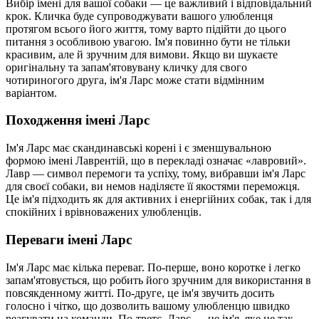
Вибір імені для вашої собаки — це важливий і відповідальний
крок. Кличка буде супроводжувати вашого улюбленця
протягом всього його життя, тому варто підійти до цього
питання з особливою увагою. Ім'я повинно бути не тільки
красивим, але й зручним для вимови. Якщо ви шукаєте
оригінальну та запам'ятовувану кличку для свого
чотириногого друга, ім'я Ларс може стати відмінним
варіантом.
Походження імені Ларс
Ім'я Ларс має скандинавські корені і є зменшувальною
формою імені Лаврентій, що в перекладі означає «лавровий».
Лавр — символ перемоги та успіху, тому, вибравши ім'я Ларс
для своєї собаки, ви немов наділяєте її якостями переможця.
Це ім'я підходить як для активних і енергійних собак, так і для
спокійних і врівноважених улюбленців.
Переваги імені Ларс
Ім'я Ларс має кілька переваг. По-перше, воно коротке і легко
запам'ятовується, що робить його зручним для використання в
повсякденному житті. По-друге, це ім'я звучить досить
голосно і чітко, що дозволить вашому улюбленцю швидко
реагувати на команди. По-третє, Ларс — це ім'я, яке не так