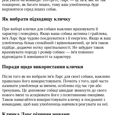
поширене, як багато інших, тому ваш улюбленець буде
вирізнятися серед інших собак.
Як вибрати підходящу кличку
При виборі клички для собаки важливо враховувати її
характер і поведінку. Якщо ваша собака активна і грайлива,
ім'я Ларс буде чудово поєднуватися з її енергією. Якщо ж ваш
улюбленець більш спокійний і врівноважений, це ім'я також
підійде, додаючи нотку оригінальності. Не забудьте також
враховувати породу і розмір собаки — ім'я повинно
відповідати її зовнішності та характеру.
Поради щодо використання клички
Після того як ви вибрали ім'я Ларс для своєї собаки, важливо
правильно його використовувати. Почніть з того, щоб часто
називати улюбленця за іменем, особливо під час гри або
тренувань. Це допоможе собаці швидше звикнути до свого
нового імені та асоціювати його з позитивними емоціями.
Також намагайтеся використовувати кличку в поєднанні з
командами, щоб ваш улюбленець навчився реагувати на неї.
Кличка Ларс різними мовами