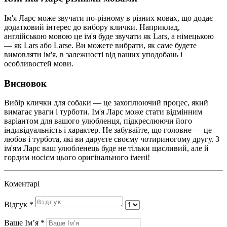
Ім'я Ларс може звучати по-різному в різних мовах, що додає
додатковий інтерес до вибору клички. Наприклад,
англійською мовою це ім'я буде звучати як Lars, а німецькою
— як Lars або Larse. Ви можете вибрати, як саме будете
вимовляти ім'я, в залежності від ваших уподобань і
особливостей мови.
Висновок
Вибір клички для собаки — це захоплюючий процес, який
вимагає уваги і турботи. Ім'я Ларс може стати відмінним
варіантом для вашого улюбленця, підкреслюючи його
індивідуальність і характер. Не забувайте, що головне — це
любов і турбота, які ви даруєте своєму чотириногому другу. З
ім'ям Ларс ваш улюбленець буде не тільки щасливий, але й
гордим носієм цього оригінального імені!
Коментарі
Відгук
*
Ваше Імʼя
*