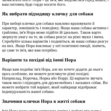
ваш питомец буде гордо носити його.
Як вибрати підходящу кличку для собаки
При виборі клички для собаки важливо враховувати її
характер, зовнішність і поведінку. Якщо ваша собака активна і
грайлива, ім'я Нора може підійти їй ідеально. Також варто
звернути увагу на те, як собака реагує на різні звуки і імена.
Спробуйте кілька варіантів і подивіться, як ваша собака реагує
на них. Якщо Нора викликає у неї позитивні емоції, значить,
це саме те ім'я, яке вам потрібно.
Варіанти та похідні від імені Нора
Якщо вам подобає ім'я Нора, але ви хочете додати до нього
щось особливе, ви можете розглянути різні похідні.
Наприклад, Норочка, Норка або Норрі. Ці варіанти звучать
також мило і підходять для дружелюбних і ласкавих собак. Ви
можете вибрати той варіант, який найкраще відображає
індивідуальність вашої собаки.
Значення клички Нора в житті собаки
Ім'я Нора може стати символом довіри і любові між вами і