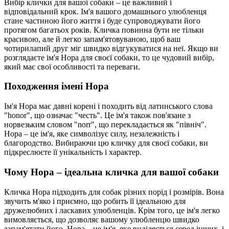
Вибір клички для вашої собаки – це важливий і
відповідальний крок. Ім'я вашого домашнього улюбленця
стане частиною його життя і буде супроводжувати його
протягом багатьох років. Кличка повинна бути не тільки
красивою, але й легко запам'ятовуваною, щоб ваш
чотирилапий друг міг швидко відгукуватися на неї. Якщо ви
розглядаєте ім'я Нора для своєї собаки, то це чудовий вибір,
який має свої особливості та переваги.
Походження імені Нора
Ім'я Нора має давні корені і походить від латинського слова
"honor", що означає "честь". Це ім'я також пов'язане з
норвезьким словом "norr", що перекладається як "північ".
Нора – це ім'я, яке символізує силу, незалежність і
благородство. Вибираючи цю кличку для своєї собаки, ви
підкреслюєте її унікальність і характер.
Чому Нора – ідеальна кличка для вашої собаки
Кличка Нора підходить для собак різних порід і розмірів. Вона
звучить м'яко і приємно, що робить її ідеальною для
дружелюбних і ласкавих улюбленців. Крім того, це ім'я легко
вимовляється, що дозволяє вашому улюбленцю швидко
запам'ятати його. Нора – це ім'я, яке виділяється серед інших, і