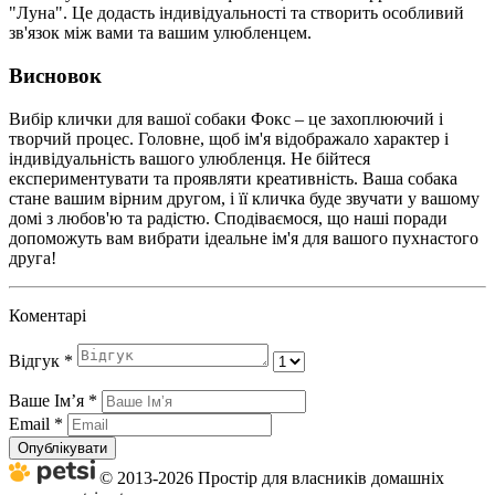
"Луна". Це додасть індивідуальності та створить особливий
зв'язок між вами та вашим улюбленцем.
Висновок
Вибір клички для вашої собаки Фокс – це захоплюючий і
творчий процес. Головне, щоб ім'я відображало характер і
індивідуальність вашого улюбленця. Не бійтеся
експериментувати та проявляти креативність. Ваша собака
стане вашим вірним другом, і її кличка буде звучати у вашому
домі з любов'ю та радістю. Сподіваємося, що наші поради
допоможуть вам вибрати ідеальне ім'я для вашого пухнастого
друга!
Коментарі
Відгук
*
Ваше Імʼя
*
Email
*
Опублікувати
© 2013-2026 Простір для власників домашніх