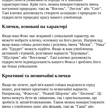
характеристики. Крім того, можна використовувати імена,
натхненні природою, такі як "Вогонь", "Листок" або "Сніг".
Такі клички допоможуть створити асоціацію з природою та
підкреслити природну красу вашого улюбленця.
Клички, основані на характері
Якщо ваш Фокс має яскравий і унікальний характер, ви
можете вибрати кличку, основану на його рисах. Наприклад,
якщо ваша собака допитлива і розумна, імена "Мозок", "Умка"
або "Ерудит" можуть підійти. Якщо ж ваш улюбленець
активний і ігривий, розгляньте варіанти "Бурляшка",
"Шустрик" або "Весельчак". Такі клички допоможуть
підкреслити індивідуальність вашого Фокса і зроблять його
ще більш унікальним.
Креативні та незвичайні клички
Якщо ви хочете, щоб ім'я вашої собаки виділялося серед
інших, розгляньте креативні та незвичайні варіанти.
Наприклад, "Фоксель", "Рижий Шерлок" або "Лисенок". Ці
імена можуть бути як смішними, так і оригінальними, що
зробить їх запам'ятовуваними. Також можна використовувати
імена з улюблених книг або фільмів, такі як "Гаррі" або