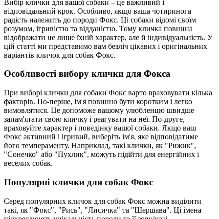
Вибір клички для вашої собаки – це важливий і
відповідальний крок. Особливо, якщо ваша чотиринога
радість належить до породи Фокс. Ці собаки відомі своїм
розумом, ігривістю та відданістю. Тому кличка повинна
відображати не лише їхній характер, але й індивідуальність. У
цій статті ми представимо вам безліч цікавих і оригінальних
варіантів кличок для собак Фокс.
Особливості вибору клички для Фокса
При виборі клички для собаки Фокс варто враховувати кілька
факторів. По-перше, ім'я повинно бути коротким і легко
вимовлятися. Це допоможе вашому улюбленцю швидше
запам'ятати свою кличку і реагувати на неї. По-друге,
враховуйте характер і поведінку вашої собаки. Якщо ваш
Фокс активний і ігривий, виберіть ім'я, яке відповідатиме
його темпераменту. Наприклад, такі клички, як "Рижик",
"Сонечко" або "Пухлик", можуть підійти для енергійних і
веселих собак.
Популярні клички для собак Фокс
Серед популярних кличок для собак Фокс можна виділити
такі, як "Фокс", "Рись", "Лисичка" та "Шершава". Ці імена
підкреслюють унікальність породи та її зовнішні