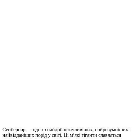
Сенбернар — одна з найдоброзичливіших, найрозумніших і
найвідданіших порід у світі. Ці м’які гіганти славляться