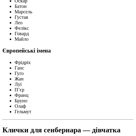
Оскар
Батон
Марсель
Густав
Лео
Фелікс
Говард
Майло
Європейські імена
Фрідріх
Ганс
Гуґо
Жан
Луї
П’єр
Франц
Бруно
Олаф
Гельмут
Клички для сенбернара — дівчатка