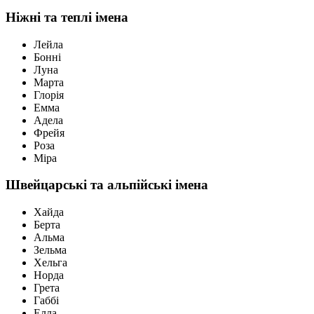
Ніжні та теплі імена
Лейла
Бонні
Луна
Марта
Глорія
Емма
Адела
Фрейя
Роза
Міра
Швейцарські та альпійські імена
Хайда
Берта
Альма
Зельма
Хельга
Норда
Грета
Габбі
Елла