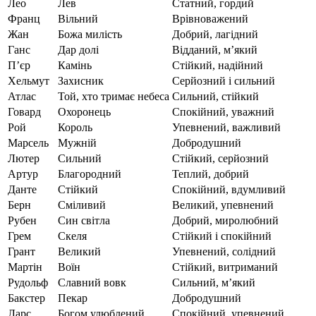
Лео
Лев
Статний, гордий
Франц
Вільний
Врівноважений
Жан
Божа милість
Добрий, лагідний
Ганс
Дар долі
Відданий, м’який
П’єр
Камінь
Стійкий, надійний
Хельмут
Захисник
Серйозний і сильний
Атлас
Той, хто тримає небеса
Сильний, стійкий
Говард
Охоронець
Спокійний, уважний
Рой
Король
Упевнений, важливий
Марсель
Мужній
Добродушний
Лютер
Сильний
Стійкий, серйозний
Артур
Благородний
Теплий, добрий
Данте
Стійкий
Спокійний, вдумливий
Берн
Сміливий
Великий, упевнений
Рубен
Син світла
Добрий, миролюбний
Грем
Скеля
Стійкий і спокійний
Грант
Великий
Упевнений, солідний
Мартін
Воїн
Стійкий, витриманий
Рудольф
Славний вовк
Сильний, м’який
Бакстер
Пекар
Добродушний
Ларс
Богом улюблений
Спокійний, упевнений