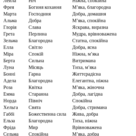
Лейла
Ніч
Ніжна, спокійна
Фрея
Богиня кохання
М’яка, благородна
Марта
Господиня
Добра, домашня
Альма
Добра
М’яка, спокійна
Глорія
Слава
Яскрава, виразна
Грета
Перлина
Мудра, врівноважена
Зельма
Благородна
Статна, спокійна
Елла
Світло
Добра, ясна
Міра
Спокій
Ніжна, м’яка
Берта
Сильна
Витримана
Луна
Місяць
Тиха, м’яка
Бонні
Гарна
Життєрадісна
Адела
Благородна
Елегантна, ніжна
Роза
Квітка
М’яка, жіночна
Емма
Старанна
Добра, лагідна
Норда
Північ
Спокійна
Хельга
Свята
Добра, стримана
Габбі
Божественна сила
Жива, добра
Ельза
Благородна
Тиха, ніжна
Фріда
Мир
Врівноважена
Сельма
Спокійна
М’яка, добра