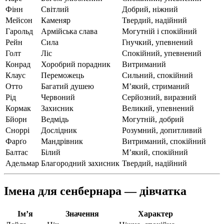
Фінн
Світлий
Добрий, ніжний
Мейсон
Каменяр
Твердий, надійний
Гарольд
Армійська слава
Могутній і спокійний
Рейн
Сила
Гнучкий, упевнений
Голт
Ліс
Спокійний, упевнений
Конрад
Хоробрий порадник
Витриманий
Клаус
Переможець
Сильний, спокійний
Отто
Багатий душею
М’який, стриманий
Рід
Червоний
Серйозний, виразний
Кормак
Захисник
Великий, упевнений
Бйорн
Ведмідь
Могутній, добрий
Сноррі
Дослідник
Розумний, допитливий
Фарґо
Мандрівник
Витриманий, спокійний
Балтас
Білий
М’який, спокійний
Адельмар
Благородний захисник
Твердий, надійний
Імена для сенбернара — дівчатка
Ім’я
Значення
Характер