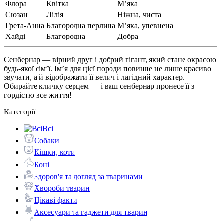
Флора
Квітка
М’яка
Сюзан
Лілія
Ніжна, чиста
Грета-Анна
Благородна перлина
М’яка, упевнена
Хайді
Благородна
Добра
Сенбернар — вірний друг і добрий гігант, який стане окрасою
будь-якої сім’ї. Ім’я для цієї породи повинне не лише красиво
звучати, а й відображати її велич і лагідний характер.
Обирайте кличку серцем — і ваш сенбернар пронесе її з
гордістю все життя!
Категорії
Всі
Собаки
Кішки, коти
Коні
Здоров'я та догляд за тваринами
Хвороби тварин
Цікаві факти
Аксесуари та гаджети для тварин