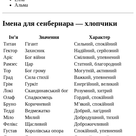
Альма
Імена для сенбернара — хлопчики
Ім’я
Значення
Характер
Титан
Гігант
Сильний, спокійний
Гектор
Захисник
Надійний, серйозний
Аріс
Бог війни
Сміливий, упевнений
Рамзес
Цар
Статний, благородний
Тор
Бог грому
Могутній, активний
Град
Сила стихії
Важкий, упевнений
Грім
Гуркіт
Енергійний, великий
Локі
Скандинавський бог
Розумний, хитрий
Олаф
Спадкоємець
Гордий, спокійний
Бруно
Коричневий
М’який, спокійний
Тедді
Ведмежатко
Добрий, лагідний
Міло
Милий
Добродушний, тихий
Фелікс
Щасливий
Доброжичливий
Густав
Королівська опора
Спокійний, упевнений