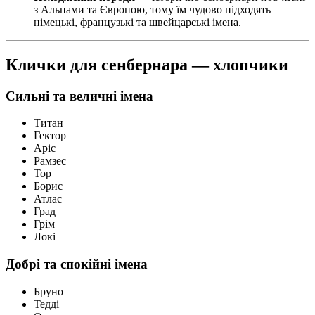
з Альпами та Європою, тому їм чудово підходять
німецькі, французькі та швейцарські імена.
Клички для сенбернара — хлопчики
Сильні та величні імена
Титан
Гектор
Аріс
Рамзес
Тор
Борис
Атлас
Град
Грім
Локі
Добрі та спокійні імена
Бруно
Тедді