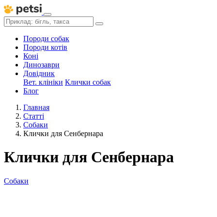
Породи собак
Породи котів
Коні
Динозаври
Довідник
Вет. клініки
Клички собак
Блог
Главная
Статті
Собаки
Клички для Сенбернара
Клички для Сенбернара
Собаки