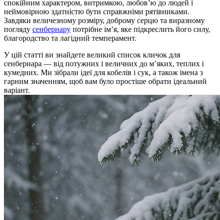
спокійним характером, витримкою, любов’ю до людей і
неймовірною здатністю бути справжніми рятівниками.
Завдяки величезному розміру, доброму серцю та виразному
погляду
сенбернару
потрібне ім’я, яке підкреслить його силу,
благородство та лагідний темперамент.
У цій статті ви знайдете великий список кличок для
сенбернара — від потужних і величних до м’яких, теплих і
кумедних. Ми зібрали ідеї для кобелів і сук, а також імена з
гарним значенням, щоб вам було простіше обрати ідеальний
варіант.