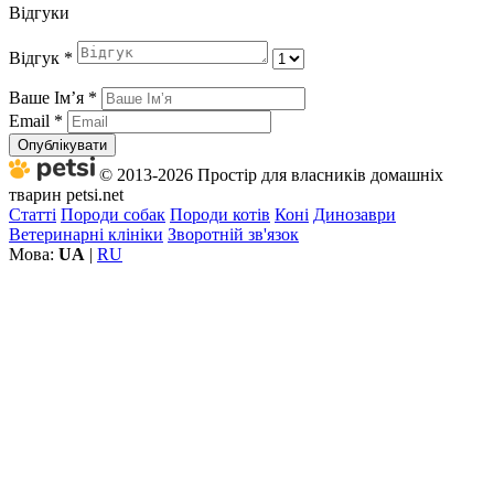
Відгуки
Відгук
*
Ваше Імʼя
*
Email
*
Опублікувати
© 2013-2026 Простір для власників домашніх
тварин petsi.net
Статті
Породи собак
Породи котів
Коні
Динозаври
Ветеринарні клініки
Зворотній зв'язок
Мова:
UA
|
RU