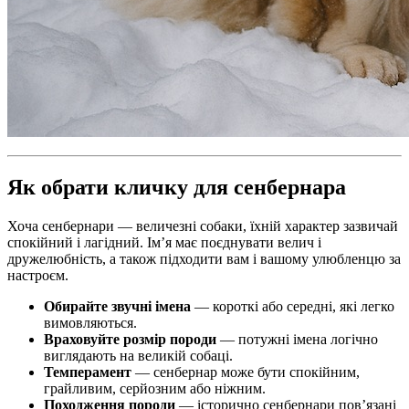
Як обрати кличку для сенбернара
Хоча сенбернари — величезні собаки, їхній характер зазвичай
спокійний і лагідний. Ім’я має поєднувати велич і
дружелюбність, а також підходити вам і вашому улюбленцю за
настроєм.
Обирайте звучні імена
— короткі або середні, які легко
вимовляються.
Враховуйте розмір породи
— потужні імена логічно
виглядають на великій собаці.
Темперамент
— сенбернар може бути спокійним,
грайливим, серйозним або ніжним.
Походження породи
— історично сенбернари пов’язані