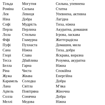
Тільда
Могутня
Сильна, упевнена
Роміна
Сильна
Статна
Лея
Левиця
Упевнена, активна
Ніна
Добра
Лагідна
Софі
Мудрість
Тиха, ніжна
Перла
Перлина
Акуратна, домашня
Лола
Стильна
Ігрова, ласкава
Фіфі
Гламурна
Життєрадісна
Пуфі
Пухнаста
Домашня, мила
Сана
Ніжна
Тиха, добра
Глорі
Слава
Яскрава, виразна
Тесса
Дбайлива
Розумна, акуратна
Белла
Гарна
Ніжна
Ріна
Чиста
Спокійна
Жужа
Жвава
Енергійна
Карамель
Солодка
Добра
Лана
Світла
М’яка
Аріель
Повітряна
Жіночна
Солла
Сонячна
Добра
Меллі
Медова
Ніжна