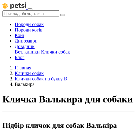
Породи собак
Породи котів
Коні
Динозаври
Довідник
Вет. клініки
Клички собак
Блог
Главная
Клички собак
Клички собак на букву В
Валькира
Кличка Валькира для собаки
Підбір кличок для собак Валькіра