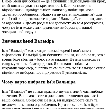
Вибір імені для собаки — це важливий і відповідальний крок,
який вимагає уваги та креативності. Кличка повинна
відображати індивідуальність вашого улюбленця, його
характер і особливості. Якщо ви шукаєте підходяще ім'я для
своєї собаки і розглядаєте варіант "Валькіра", то ви потрапили
за адресою! У цьому розділі ми допоможемо вам розібратися,
чому це ім'я може стати ідеальним вибором для вашої
чотирилапої подруги.
Значення імені Валькіра
Ім'я "Валькіра" має скандинавські корені і пов'язане з
міфологією. Валькірії були богинями війни, які обирали, хто з
воїнів буде вбитий у бою, а хто виживе. Це ім'я символізує
силу, мужність і благородство. Якщо ваша собака має
яскравий характер, енергію та сміливість, то "Валькіра" стане
відмінним вибором, що підкреслює її унікальність.
Чому варто вибрати ім'я Валькіра
Ім'я "Валькіра" не тільки красиво звучить, але й має глибоке
значення. Воно може стати джерелом натхнення для вас і
вашої собаки. Обираючи це ім'я, ви підкреслюєте силу та
незалежність вашого улюбленця. Крім того, таке ім'я буде
легко запам'ятати і вимовити, що важливо для тренування та