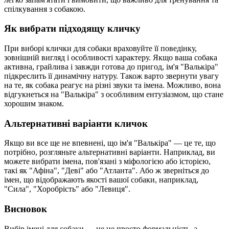
спілкування з собакою.
Як вибрати підходящу кличку
При виборі клички для собаки враховуйте її поведінку,
зовнішній вигляд і особливості характеру. Якщо ваша собака
активна, грайлива і завжди готова до пригод, ім'я "Валькіра"
підкреслить її динамічну натуру. Також варто звернути увагу
на те, як собака реагує на різні звуки та імена. Можливо, вона
відгукнеться на "Валькіра" з особливим ентузіазмом, що стане
хорошим знаком.
Альтернативні варіанти кличок
Якщо ви все ще не впевнені, що ім'я "Валькіра" — це те, що
потрібно, розгляньте альтернативні варіанти. Наприклад, ви
можете вибрати імена, пов'язані з міфологією або історією,
такі як "Афіна", "Деві" або "Атланта". Або ж зверніться до
імен, що відображають якості вашої собаки, наприклад,
"Сила", "Хоробрість" або "Левиця".
Висновок
Вибір імені для собаки — це не просто формальність, а