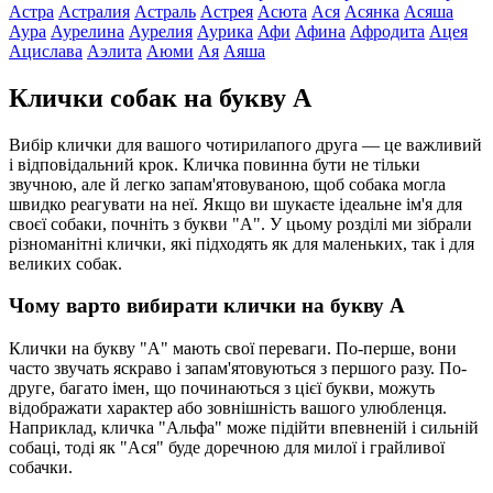
Астра
Астралия
Астраль
Астрея
Асюта
Ася
Асянка
Асяша
Аура
Аурелина
Аурелия
Аурика
Афи
Афина
Афродита
Ацея
Ацислава
Аэлита
Аюми
Ая
Аяша
Клички собак на букву А
Вибір клички для вашого чотирилапого друга — це важливий
і відповідальний крок. Кличка повинна бути не тільки
звучною, але й легко запам'ятовуваною, щоб собака могла
швидко реагувати на неї. Якщо ви шукаєте ідеальне ім'я для
своєї собаки, почніть з букви "А". У цьому розділі ми зібрали
різноманітні клички, які підходять як для маленьких, так і для
великих собак.
Чому варто вибирати клички на букву А
Клички на букву "А" мають свої переваги. По-перше, вони
часто звучать яскраво і запам'ятовуються з першого разу. По-
друге, багато імен, що починаються з цієї букви, можуть
відображати характер або зовнішність вашого улюбленця.
Наприклад, кличка "Альфа" може підійти впевненій і сильній
собаці, тоді як "Ася" буде доречною для милої і грайливої
собачки.