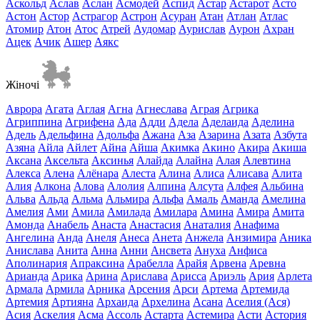
Аскольд
Аслав
Аслан
Асмодей
Аспид
Астар
Астарот
Асто
Астон
Астор
Астрагор
Астрон
Асуран
Атан
Атлан
Атлас
Атомир
Атон
Атос
Атрей
Аудомар
Аурислав
Аурон
Ахран
Ацек
Ачик
Ашер
Аякс
Жіночі
Аврора
Агата
Аглая
Агна
Агнеслава
Аграя
Агрика
Агриппина
Агрифена
Ада
Адди
Адела
Аделаида
Аделина
Адель
Адельфина
Адольфа
Ажана
Аза
Азарина
Азата
Азбута
Азяна
Айла
Айлет
Айна
Айша
Акимка
Акино
Акира
Акиша
Аксана
Аксельта
Аксинья
Алайда
Алайна
Алая
Алевтина
Алекса
Алена
Алёнара
Алеста
Алина
Алиса
Алисава
Алита
Алия
Алкона
Алова
Алолия
Алпина
Алсута
Алфея
Альбина
Альва
Альда
Альма
Альмира
Альфа
Амаль
Аманда
Амелина
Амелия
Ами
Амила
Амилада
Амилара
Амина
Амира
Амита
Амонда
Анабель
Анаста
Анастасия
Анаталия
Анафима
Ангелина
Анда
Анеля
Анеса
Анета
Анжела
Анзимира
Аника
Анислава
Анита
Анна
Анни
Ансвета
Ануха
Анфиса
Аполинария
Апраксина
Арабелла
Арайя
Арвена
Аревна
Арианда
Арика
Арина
Арислава
Арисса
Ариэль
Ария
Арлета
Армала
Армила
Арника
Арсения
Арси
Артема
Артемида
Артемия
Артияна
Архаида
Архелина
Асана
Аселия (Ася)
Асия
Аскелия
Асма
Ассоль
Астарта
Астемира
Асти
Астория