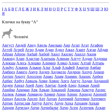
І
А
Б
В
Г
Д
Е
Ж
З
И
К
Л
М
Н
О
П
Р
С
Т
У
Ф
Х
Ц
Ч
Ш
Щ
Э
Ю
Я
Клички на букву
“А”
Чоловічі
Август
Авдей
Авед
Авель
Авелько
Авр
Агап
Агат
Агафон
Аггей
Агрей
Агро
Адам
Адан
Адил
Ажал
Азарт
Азгар
Айдар
Айран
Айрон
Акбай
Акбой
Акил
Акилес
Акилл
Аким
Аккорд
Алан
Аластар
Алатырь
Алвиан
Алгут
Алдар
Алдоша
Алекша
Алесь
Алешко
Алимир
Алмаз
Алоис
Алтай
Алтарь
Альбус
Альвик
Алькор
Альт
Альф
Альфей
Аматор
Амбар
Амброз
Амиго
Амур
Андер
Анджело
Андрон
Анзур
Анкор
Антип
Анцуг
Аполлон
Аракс
Арам
Арамис
Арахис
Арбен
Арбис
Арбуз
Арваль
Арви
Арвис
Арго
Аргус
Ардан
Арданий
Арден
Ареал
Арей
Арес
Аретас
Ареф
Арец
Аржан
Арий
Арийко
Ариман
Арк
Аркан
Арканий
Аркоша
Арктур
Арлис
Арлюк
Арман
Армандо
Армир
Арни
Арнис
Арондо
Ароний
Арпад
Арсель
Арсен
Арт
Артан
Артемий
Артемир
Артемич
Артик
Артислав
Артур
Артус
Арун
Арха
Архаим
Архар
Арцим
Арчелад
Арчи
Арчибальт
Арчо
Асен
Асенчик
Аскар