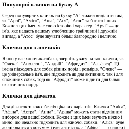
Популярні клички на букву А
Серед популярних кличок на букву "А" можна виділити такі,
як "Арчі", "Аміго", "Аша", "Ася", "Атос" та багато інших.
Кожне з цих імен має свою історію і характер. "Арчі" — це
ім'я, яке надасть вашому улюбленцю грайливий і дружній
вигляд, а "Атос" буде звучати більш благородно і велично.
Клички для хлопчиків
Якщо у вас хлопчик-собака, зверніть увагу на такі клички, як
"Олекс", "Аполлон", "Андрій", "Афродит" і "Альфред". Ці
імена підходять для собак різних порід і розмірів. "Олекс" —
це універсальне ім'я, яке підходить як для активних, так і для
спокійних собак, тоді як "Афродит" може підійти для більш
екзотичних порід.
Клички для дівчаток
Для дівчаток також є безліч цікавих варіантів. Клички "Аліса",
"Афіна", "Астра", "Анна" і "Аріша" можуть стати відмінним
вибором для вашої собаки. Кожне з цих імен звучить ніжно і
мило, що ідеально підходить для жіночої собаки. "Аліса" буде
асоціюватися з розумом і елегантністю, а "Афіна" — з силою і