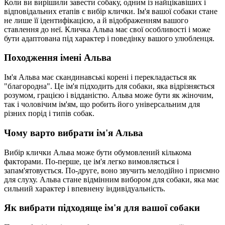
Коли ви вирішили завести собаку, одним із найцікавіших і
відповідальних етапів є вибір клички. Ім'я вашої собаки стане
не лише її ідентифікацією, а й відображенням вашого
ставлення до неї. Кличка Альва має свої особливості і може
бути адаптована під характер і поведінку вашого улюбленця.
Походження імені Альва
Ім'я Альва має скандинавські корені і перекладається як
"благородна". Це ім'я підходить для собаки, яка відрізняється
розумом, грацією і відданістю. Альва може бути як жіночим,
так і чоловічим ім'ям, що робить його універсальним для
різних порід і типів собак.
Чому варто вибрати ім'я Альва
Вибір клички Альва може бути обумовлений кількома
факторами. По-перше, це ім'я легко вимовляється і
запам'ятовується. По-друге, воно звучить мелодійно і приємно
для слуху. Альва стане відмінним вибором для собаки, яка має
сильний характер і впевнену індивідуальність.
Як вибрати підходяще ім'я для вашої собаки