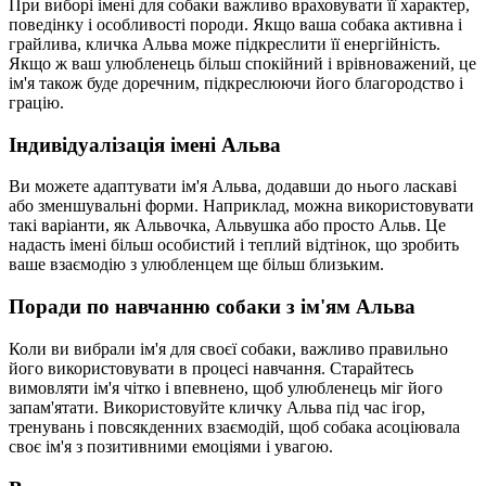
При виборі імені для собаки важливо враховувати її характер,
поведінку і особливості породи. Якщо ваша собака активна і
грайлива, кличка Альва може підкреслити її енергійність.
Якщо ж ваш улюбленець більш спокійний і врівноважений, це
ім'я також буде доречним, підкреслюючи його благородство і
грацію.
Індивідуалізація імені Альва
Ви можете адаптувати ім'я Альва, додавши до нього ласкаві
або зменшувальні форми. Наприклад, можна використовувати
такі варіанти, як Альвочка, Альвушка або просто Альв. Це
надасть імені більш особистий і теплий відтінок, що зробить
ваше взаємодію з улюбленцем ще більш близьким.
Поради по навчанню собаки з ім'ям Альва
Коли ви вибрали ім'я для своєї собаки, важливо правильно
його використовувати в процесі навчання. Старайтесь
вимовляти ім'я чітко і впевнено, щоб улюбленець міг його
запам'ятати. Використовуйте кличку Альва під час ігор,
тренувань і повсякденних взаємодій, щоб собака асоціювала
своє ім'я з позитивними емоціями і увагою.