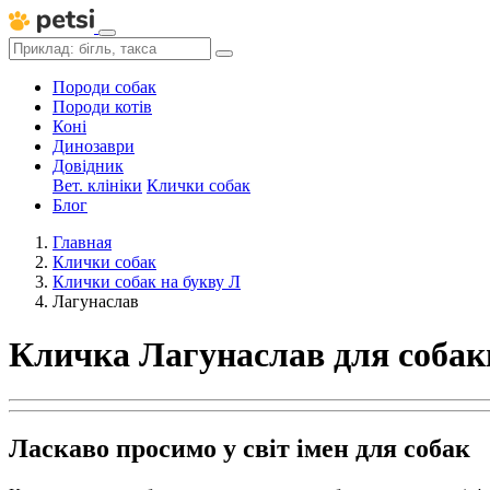
Породи собак
Породи котів
Коні
Динозаври
Довідник
Вет. клініки
Клички собак
Блог
Главная
Клички собак
Клички собак на букву Л
Лагунаслав
Кличка Лагунаслав для собак
Ласкаво просимо у світ імен для собак