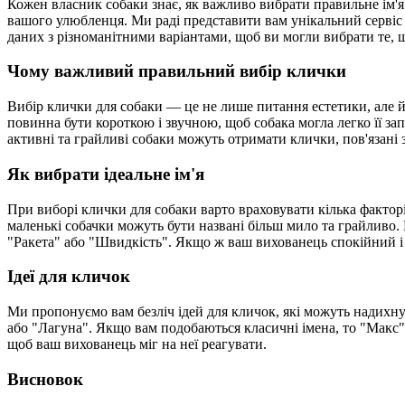
Кожен власник собаки знає, як важливо вибрати правильне ім'я 
вашого улюбленця. Ми раді представити вам унікальний сервіс 
даних з різноманітними варіантами, щоб ви могли вибрати те,
Чому важливий правильний вибір клички
Вибір клички для собаки — це не лише питання естетики, але 
повинна бути короткою і звучною, щоб собака могла легко її зап
активні та грайливі собаки можуть отримати клички, пов'язані з
Як вибрати ідеальне ім'я
При виборі клички для собаки варто враховувати кілька факторі
маленькі собачки можуть бути названі більш мило та грайливо. 
"Ракета" або "Швидкість". Якщо ж ваш вихованець спокійний і 
Ідеї для кличок
Ми пропонуємо вам безліч ідей для кличок, які можуть надихнут
або "Лагуна". Якщо вам подобаються класичні імена, то "Макс"
щоб ваш вихованець міг на неї реагувати.
Висновок