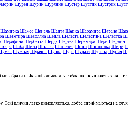
морик
Шурен
Шурик
Шурянин
Шустер
Шустик
Шустрик
Шуст
Шамирка
Шамса
Шанель
Шанта
Шапка
Шарамира
Шарана
Шар
ба
Шеветира
Шеволяна
Шейла
Шелеста
Шелестина
Шелестка
Ше
а
Шерафина
Шербетта
Шерда
Шереза
Шеремира
Шери
Шерлин
тояра
Шиба
Шила
Шилька
Шинелия
Шини
Шиншилка
Шири
Ш
Шумка
Шумная
Шумяна
Шунка
Шура
Шураля
Шурана
Шурия
Ш
і ми зібрали найкращі клички для собак, що починаються на літ
еру. Такі клички легко вимовляються, добре сприймаються на сл