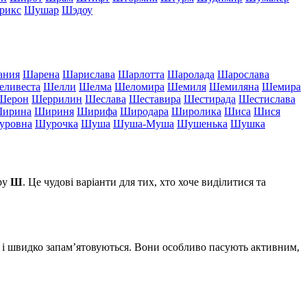
рикс
Шушар
Шэдоу
ания
Шарена
Шарислава
Шарлотта
Шаролада
Шарослава
ливеста
Шелли
Шелма
Шеломира
Шемиля
Шемиляна
Шемира
Шерон
Шеррилин
Шеслава
Шеставира
Шестирада
Шестислава
ирина
Шириня
Ширифа
Широдара
Широлика
Шиса
Шися
уровна
Шурочка
Шуша
Шуша-Муша
Шушенька
Шушка
еру
Ш
. Це чудові варіанти для тих, хто хоче виділитися та
ух і швидко запам’ятовуються. Вони особливо пасують активним,