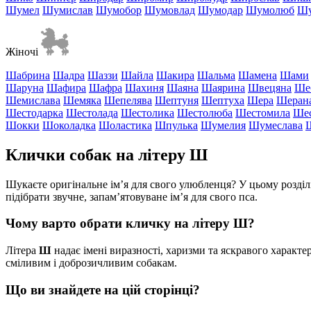
Шумел
Шумислав
Шумобор
Шумовлад
Шумодар
Шумолюб
Шу
Жіночі
Шабрина
Шадра
Шаззи
Шайла
Шакира
Шальма
Шамена
Шами
Шаруна
Шафира
Шафра
Шахиня
Шаяна
Шаярина
Швецяна
Ше
Шемислава
Шемяка
Шепелява
Шептуня
Шептуха
Шера
Шеран
Шестодарка
Шестолада
Шестолика
Шестолюба
Шестомила
Шес
Шокки
Шоколадка
Шоластика
Шпулька
Шумелия
Шумеслава
Клички собак на літеру Ш
Шукаєте оригінальне ім’я для свого улюбленця? У цьому розділ
підібрати звучне, запам’ятовуване ім’я для свого пса.
Чому варто обрати кличку на літеру Ш?
Літера
Ш
надає імені виразності, харизми та яскравого характ
сміливим і доброзичливим собакам.
Що ви знайдете на цій сторінці?