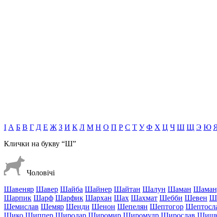
І
А
Б
В
Г
Д
Е
Ж
З
И
К
Л
М
Н
О
П
Р
С
Т
У
Ф
Х
Ц
Ч
Ш
Щ
Э
Ю
Клички на букву
“Ш”
Чоловічі
Шавеняр
Шавер
Шайба
Шайнер
Шайтан
Шалун
Шаман
Шаман
Шарпик
Шарф
Шарфик
Шархан
Шах
Шахмат
Шебби
Шевен
Ш
Шемислав
Шемяр
Шенди
Шенон
Шепелян
Шептогор
Шептосл
Шико
Шиппер
Широдар
Широмир
Широмудр
Широслав
Шиш