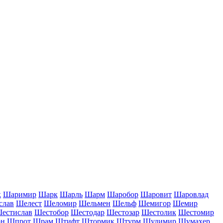
к
Шаримир
Шарк
Шарль
Шарм
Шаробор
Шаровит
Шаровлад
слав
Шелест
Шеломир
Шельмен
Шельф
Шемигор
Шемир
естислав
Шестобор
Шестодар
Шестозар
Шестолик
Шестомир
н
Шпрот
Шрам
Штифт
Штормик
Штурм
Шудимир
Шумахер