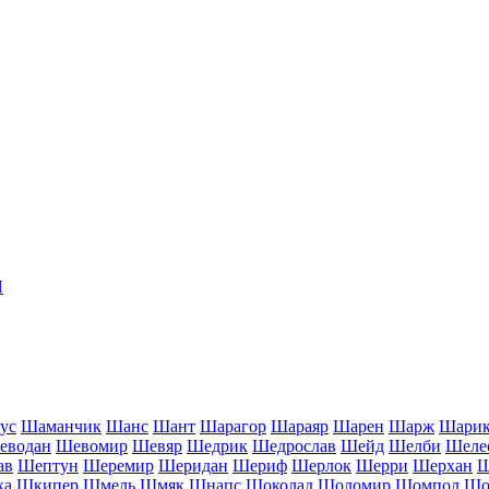
Я
ус
Шаманчик
Шанс
Шант
Шарагор
Шараяр
Шарен
Шарж
Шари
еводан
Шевомир
Шевяр
Шедрик
Шедрослав
Шейд
Шелби
Шеле
ав
Шептун
Шеремир
Шеридан
Шериф
Шерлок
Шерри
Шерхан
Ш
ка
Шкипер
Шмель
Шмяк
Шнапс
Шоколад
Шоломир
Шомпол
Шо