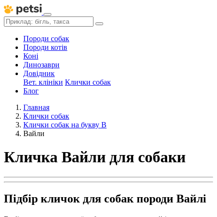
Породи собак
Породи котів
Коні
Динозаври
Довідник
Вет. клініки
Клички собак
Блог
Главная
Клички собак
Клички собак на букву В
Вайли
Кличка Вайли для собаки
Підбір кличок для собак породи Вайлі