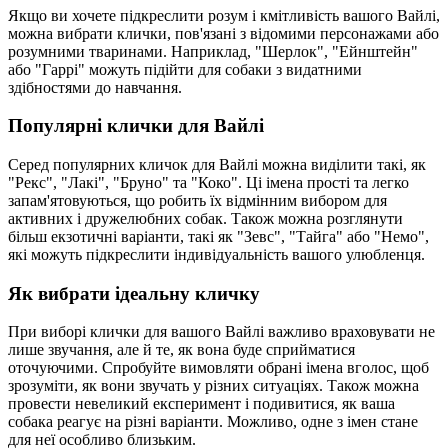
Якщо ви хочете підкреслити розум і кмітливість вашого Вайлі,
можна вибрати клички, пов'язані з відомими персонажами або
розумними тваринами. Наприклад, "Шерлок", "Ейнштейн"
або "Гаррі" можуть підійти для собаки з видатними
здібностями до навчання.
Популярні клички для Вайлі
Серед популярних кличок для Вайлі можна виділити такі, як
"Рекс", "Лакі", "Бруно" та "Коко". Ці імена прості та легко
запам'ятовуються, що робить їх відмінним вибором для
активних і дружелюбних собак. Також можна розглянути
більш екзотичні варіанти, такі як "Зевс", "Тайга" або "Немо",
які можуть підкреслити індивідуальність вашого улюбленця.
Як вибрати ідеальну кличку
При виборі клички для вашого Вайлі важливо враховувати не
лише звучання, але й те, як вона буде сприйматися
оточуючими. Спробуйте вимовляти обрані імена вголос, щоб
зрозуміти, як вони звучать у різних ситуаціях. Також можна
провести невеликий експеримент і подивитися, як ваша
собака реагує на різні варіанти. Можливо, одне з імен стане
для неї особливо близьким.