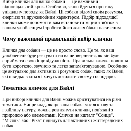
Вибір клички для вашої собаки — це важливий і
відповідальний крок. Особливо, якщо йдеться про таку
унікальну породу, як Вайлі. Ці собаки відомі своїм розумом,
енергією та дружелюбним характером. Підбір підходящої
клички може допомогти вам встановити міцний зв'язок з
вашим улюбленцем і зробити його життя більш насиченим.
Чому важливий правильний вибір клички
Кличка для собаки — це не просто слово. Це те, як ваш
улюбленець буде реагувати на ваше звернення, як він буде
сприймати свою індивідуальність. Правильна кличка повинна
бути короткою, звучною та легко запам'ятовуваною. Особливо
це актуально для активних і розумних собак, таких як Вайлі,
які швидко вчаться і хочуть догодити своєму господарю.
Тематика кличок для Вайлі
При виборі клички для Вайлі можна орієнтуватися на різні
тематики. Наприклад, якщо ваша собака має яскраву та
грайливу натуру, можна розглянути клички, пов'язані з
природою або елементами. Клички на кшталт "Сонце",
"Місяць" або "Ріка" підійдуть для активних і життєрадісних
собак.