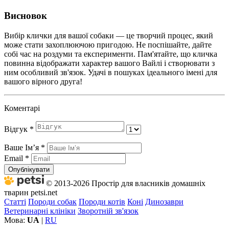
Висновок
Вибір клички для вашої собаки — це творчий процес, який
може стати захоплюючою пригодою. Не поспішайте, дайте
собі час на роздуми та експерименти. Пам'ятайте, що кличка
повинна відображати характер вашого Вайлі і створювати з
ним особливий зв'язок. Удачі в пошуках ідеального імені для
вашого вірного друга!
Коментарі
Відгук
*
Ваше Імʼя
*
Email
*
Опублікувати
© 2013-2026 Простір для власників домашніх
тварин petsi.net
Статті
Породи собак
Породи котів
Коні
Динозаври
Ветеринарні клініки
Зворотній зв'язок
Мова:
UA
|
RU