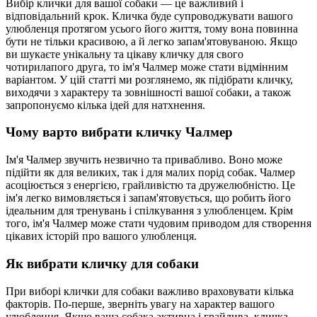
Вибір клички для вашої собаки — це важливий і
відповідальний крок. Кличка буде супроводжувати вашого
улюбленця протягом усього його життя, тому вона повинна
бути не тільки красивою, а й легко запам'ятовуваною. Якщо
ви шукаєте унікальну та цікаву кличку для свого
чотирилапого друга, то ім'я Чалмер може стати відмінним
варіантом. У цій статті ми розглянемо, як підібрати кличку,
виходячи з характеру та зовнішності вашої собаки, а також
запропонуємо кілька ідей для натхнення.
Чому варто вибрати кличку Чалмер
Ім'я Чалмер звучить незвично та привабливо. Воно може
підійти як для великих, так і для малих порід собак. Чалмер
асоціюється з енергією, грайливістю та дружелюбністю. Це
ім'я легко вимовляється і запам'ятовується, що робить його
ідеальним для тренувань і спілкування з улюбленцем. Крім
того, ім'я Чалмер може стати чудовим приводом для створення
цікавих історій про вашого улюбленця.
Як вибрати кличку для собаки
При виборі клички для собаки важливо враховувати кілька
факторів. По-перше, зверніть увагу на характер вашого
улюбленця. Якщо ваша собака активна і грайлива, кличка