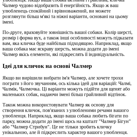
Чалмер чудово відобразить її енергійність. Якщо ж ваш
улюбленець спокійний і врівноважений, ви можете
розглянути більш м'які та ніжні варіанти, основані на цьому
імені.
По-друге, враховуйте зовнішність вашої собаки. Колір шерсті,
розмір і форма вух, а також інші особливості можуть підказати
вам, яка кличка буде найбільш підходящою. Наприклад, якщо
ваша собака має яскраву шерсть, можна додати до імені
Чалмер якісь елементи, які підкреслять її індивідуальність.
Ідеї для кличок на основі Чалмер
Якщо ви вирішили вибрати ім'я Чалмер, але хочете трохи
пограти з його звучанням, ось кілька ідей для варіацій: Чалмі,
Чалмік, Чалмочка. Ці варіанти можуть підійти для щенят або
маленьких собак, надаючи імені більш грайливий відтінок.
Також можна використовувати Чалмер як основу для
створення кличок, пов'язаних з улюбленими речами вашого
улюбленця. Наприклад, якщо ваша собака любить бігати по
парку, можна додати до імені щось на кшталт "Чалмер Бігун"
або "Чалмер Стрибун". Це не тільки зробить кличку
унікальною, але й підкреслить характер вашого улюбленця.