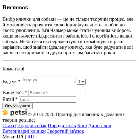
Висновок
Вибір клички для собаки — це не тільки творчий процес, але
й можливість проявити свою індивідуальність і любов до
свого улюбленця. Ім'я Чалмер може стати чудовим вибором,
якщо ви хочете підкреслити грайливість і енергійність вашої
собаки. Не бійтеся експериментувати і комбінувати різні
варіанти, щоб знайти ідеальну кличку, яка буде радувати вас і
вашого чотирилапого друга протягом багатьох років.
Коментарі
Відгук
*
Ваше Імʼя
*
Email
*
Опублікувати
© 2013-2026 Простір для власників домашніх
тварин petsi.net
Статті
Породи собак
Породи котів
Коні
Динозаври
Ветеринарні клініки
Зворотній зв'язок
Мова:
UA
|
RU