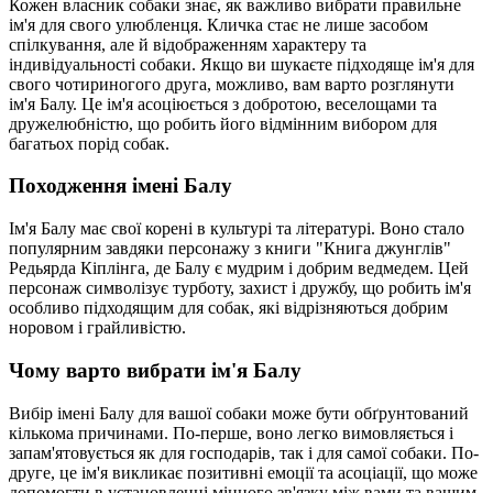
Кожен власник собаки знає, як важливо вибрати правильне
ім'я для свого улюбленця. Кличка стає не лише засобом
спілкування, але й відображенням характеру та
індивідуальності собаки. Якщо ви шукаєте підходяще ім'я для
свого чотириногого друга, можливо, вам варто розглянути
ім'я Балу. Це ім'я асоціюється з добротою, веселощами та
дружелюбністю, що робить його відмінним вибором для
багатьох порід собак.
Походження імені Балу
Ім'я Балу має свої корені в культурі та літературі. Воно стало
популярним завдяки персонажу з книги "Книга джунглів"
Редьярда Кіплінга, де Балу є мудрим і добрим ведмедем. Цей
персонаж символізує турботу, захист і дружбу, що робить ім'я
особливо підходящим для собак, які відрізняються добрим
норовом і грайливістю.
Чому варто вибрати ім'я Балу
Вибір імені Балу для вашої собаки може бути обґрунтований
кількома причинами. По-перше, воно легко вимовляється і
запам'ятовується як для господарів, так і для самої собаки. По-
друге, це ім'я викликає позитивні емоції та асоціації, що може
допомогти в установленні міцного зв'язку між вами та вашим