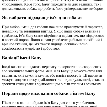
улюбленцем. Крім того, Балу підходить як для великих, так і
для маленьких собак, що робить його універсальним вибором.
Як вибрати підходяще ім'я для собаки
При виборі імені для собаки важливо враховувати її характер,
поведінку та зовнішній вигляд. Якщо ваша собака активна і
грайлива, ім'я Балу стане відмінним варіантом, що підкреслює
її веселий норов. Якщо ж ваш улюбленець більш спокійний і
врівноважений, це ім'я також підійде, оскільки воно
асоціюється з мудрістю і добротою.
Варіації імені Балу
Іноді власники надають перевагу використанню скорочених
або зменшувальних форм імен. Для Балу це можуть бути такі
варіанти, як Балуся, Балутик або навіть просто Б. Ці варіанти
можуть додати нотку грайливості та індивідуальності, а також
зробити спілкування з улюбленцем більш теплим і близьким.
Поради щодо виховання собаки з ім'ям Балу
Після того як ви вибрали ім'я Балу для свого улюбленця,
важливо правильно його виховувати. Почніть з того, щоб