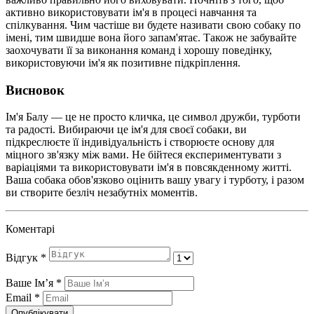
активно використовувати ім'я в процесі навчання та
спілкування. Чим частіше ви будете називати свою собаку по
імені, тим швидше вона його запам'ятає. Також не забувайте
заохочувати її за виконання команд і хорошу поведінку,
використовуючи ім'я як позитивне підкріплення.
Висновок
Ім'я Балу — це не просто кличка, це символ дружби, турботи
та радості. Вибираючи це ім'я для своєї собаки, ви
підкреслюєте її індивідуальність і створюєте основу для
міцного зв'язку між вами. Не бійтеся експериментувати з
варіаціями та використовувати ім'я в повсякденному житті.
Ваша собака обов'язково оцінить вашу увагу і турботу, і разом
ви створите безліч незабутніх моментів.
Коментарі
Відгук
*
Ваше Імʼя
*
Email
*
Опублікувати