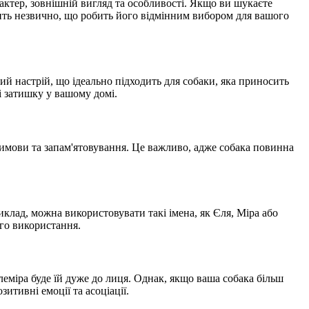
рактер, зовнішній вигляд та особливості. Якщо ви шукаєте
осить незвично, що робить його відмінним вибором для вашого
вний настрій, що ідеально підходить для собаки, яка приносить
і затишку у вашому домі.
 вимови та запам'ятовування. Це важливо, адже собака повинна
иклад, можна використовувати такі імена, як Єля, Міра або
ого використання.
леміра буде їй дуже до лиця. Однак, якщо ваша собака більш
зитивні емоції та асоціації.