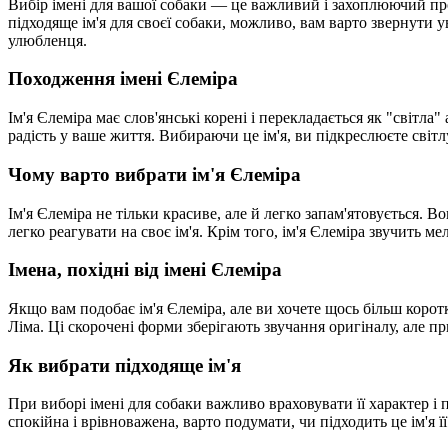
Вибір імені для вашої собаки — це важливий і захоплюючий проц
підходяще ім'я для своєї собаки, можливо, вам варто звернути 
улюбленця.
Походження імені Єлеміра
Ім'я Єлеміра має слов'янські корені і перекладається як "світла
радість у ваше життя. Вибираючи це ім'я, ви підкреслюєте світ
Чому варто вибрати ім'я Єлеміра
Ім'я Єлеміра не тільки красиве, але й легко запам'ятовується.
легко реагувати на своє ім'я. Крім того, ім'я Єлеміра звучить
Імена, похідні від імені Єлеміра
Якщо вам подобає ім'я Єлеміра, але ви хочете щось більш корот
Ліма. Ці скорочені форми зберігають звучання оригіналу, але 
Як вибрати підходяще ім'я
При виборі імені для собаки важливо враховувати її характер і
спокійна і врівноважена, варто подумати, чи підходить це ім'я її