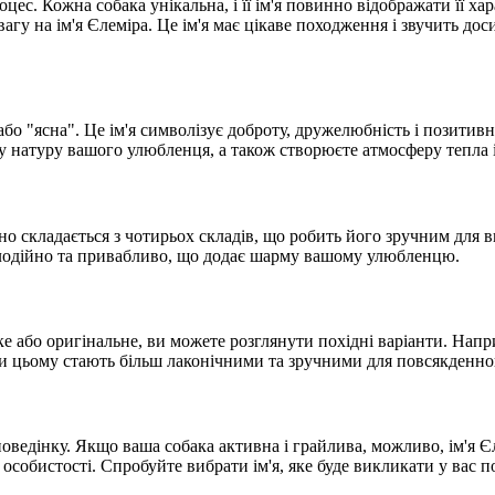
ес. Кожна собака унікальна, і її ім'я повинно відображати її ха
увагу на ім'я Єлеміра. Це ім'я має цікаве походження і звучить д
" або "ясна". Це ім'я символізує доброту, дружелюбність і позити
лу натуру вашого улюбленця, а також створюєте атмосферу тепла 
 Воно складається з чотирьох складів, що робить його зручним для
 мелодійно та привабливо, що додає шарму вашому улюбленцю.
ке або оригінальне, ви можете розглянути похідні варіанти. Напр
при цьому стають більш лаконічними та зручними для повсякденн
 поведінку. Якщо ваша собака активна і грайлива, можливо, ім'я Є
 особистості. Спробуйте вибрати ім'я, яке буде викликати у вас по