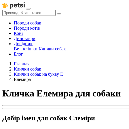
Породи собак
Породи котів
Коні
Динозаври
Довідник
Вет. клініки
Клички собак
Блог
Главная
Клички собак
Клички собак на букву Е
Елемира
Кличка Елемира для собаки
Добір імен для собак Єлеміри