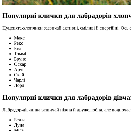
Популярні клички для лабрадорів хлоп
Цуценята-хлопчики зазвичай активні, сміливі й енергійні. Ось
Макс
Рекс
Бім
Томмі
Бруно
Оскар
Арчі
Скай
Чарлі
Лорд
Популярні клички для лабрадорів дівча
Лабрадор-дівчинка зазвичай ніжна й дружелюбна, але водночас а
Белла
Луна
Міла