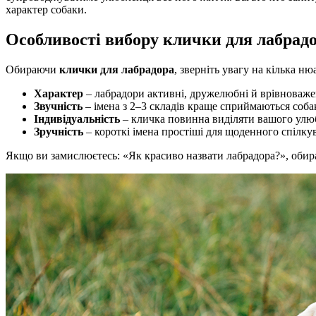
характер собаки.
Особливості вибору клички для лабрад
Обираючи
клички для лабрадора
, зверніть увагу на кілька ню
Характер
– лабрадори активні, дружелюбні й врівноважен
Звучність
– імена з 2–3 складів краще сприймаються соба
Індивідуальність
– кличка повинна виділяти вашого улю
Зручність
– короткі імена простіші для щоденного спілку
Якщо ви замислюєтесь: «Як красиво назвати лабрадора?», обира