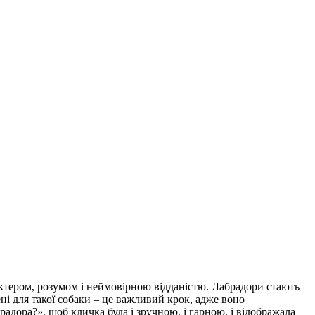
актером, розумом і неймовірною відданістю. Лабрадори стають
ні для такої собаки – це важливий крок, адже воно
адора?», щоб кличка була і зручною, і гарною, і відображала