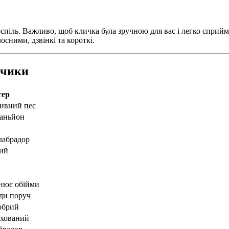
оспіль. Важливо, щоб кличка була зручною для вас і легко сприй
сними, дзвінкі та короткі.
пчики
тер
тивний пес
паньйон
лабрадор
ний
нює обійми
ди поруч
обрий
ихований