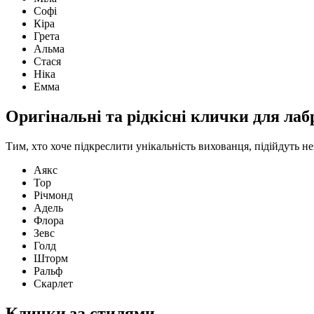
Софі
Кіра
Грета
Альма
Стася
Ніка
Емма
Оригінальні та рідкісні клички для лаб
Тим, хто хоче підкреслити унікальність вихованця, підійдуть не
Аякс
Тор
Річмонд
Адель
Флора
Зевс
Голд
Шторм
Ральф
Скарлет
Клички за стилями