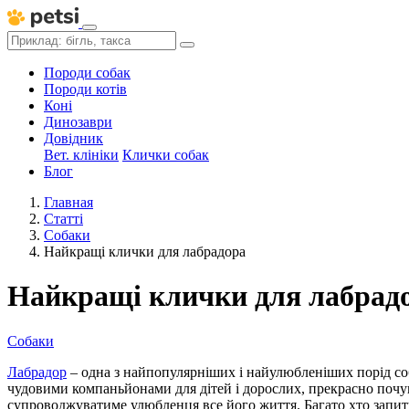
Породи собак
Породи котів
Коні
Динозаври
Довідник
Вет. клініки
Клички собак
Блог
Главная
Статті
Собаки
Найкращі клички для лабрадора
Найкращі клички для лабрад
Собаки
Лабрадор
– одна з найпопулярніших і найулюбленіших порід соб
чудовими компаньйонами для дітей і дорослих, прекрасно почува
супроводжуватиме улюбленця все його життя. Багато хто запиту