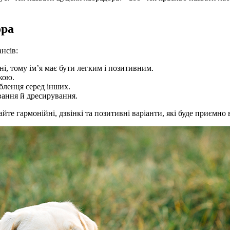
ора
ансів:
і, тому ім’я має бути легким і позитивним.
кою.
бленця серед інших.
вання й дресирування.
йте гармонійні, дзвінкі та позитивні варіанти, які буде приємн