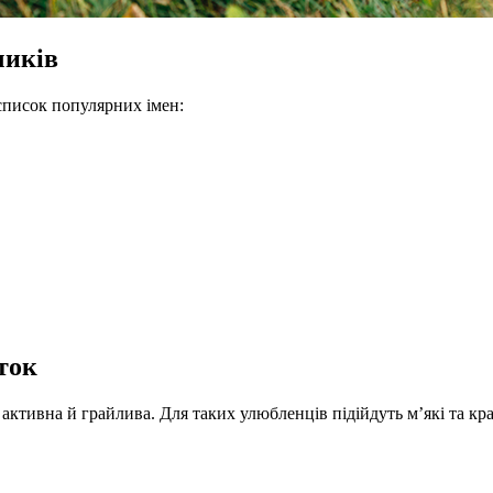
чиків
 список популярних імен:
ток
ктивна й грайлива. Для таких улюбленців підійдуть м’які та кра