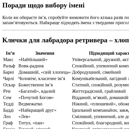
Поради щодо вибору імені
Коли ви обираєте ім’я, спробуйте вимовити його кілька разів п
запам’ятовуються. Найкраще підходять імена з твердими приголо
Клички для лабрадора ретривера – хло
Ім’я
Значення
Підходящий харак
Макс
«Найбільший»
Універсальний, дружній, ак
Ральф
Вовк-радник
Спокійний, упевнений ком
Барні
Домашній, «свій хлопець»
Добродушний, сімейний
Чарлі
Чоловіче, класичне ім’я
Комунікабельний, лагідний 
Оскар
Божественне ім’я
Статний, спокійний, розум
Річі
«Багатий», вдалий
Життєрадісний, грайливий
Сем
«Почутий Богом»
Відданий, м’який, домашній
Тедді
Ведмежатко
Ніжний, «плюшевий», обож
Бадді
«Найкращий друг»
Ідеальний компаньйон, завж
Лео
«Лев»
Сміливий, упевнений, але д
Граф
Титул, «пан»
Спокійний, благородний, в