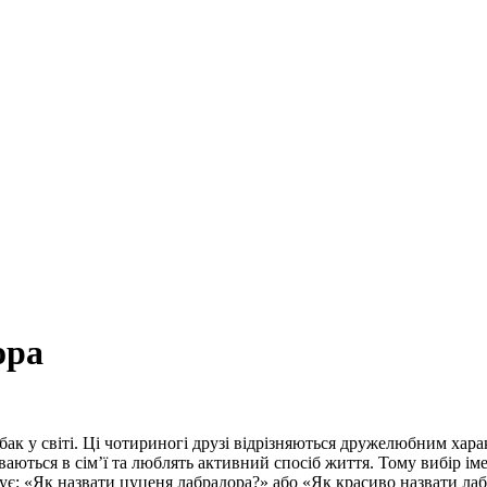
ора
ак у світі. Ці чотириногі друзі відрізняються дружелюбним хар
ються в сім’ї та люблять активний спосіб життя. Тому вибір іме
є: «Як назвати цуценя лабрадора?» або «Як красиво назвати лабр