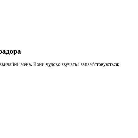
радора
звичайні імена. Вони чудово звучать і запам’ятовуються: