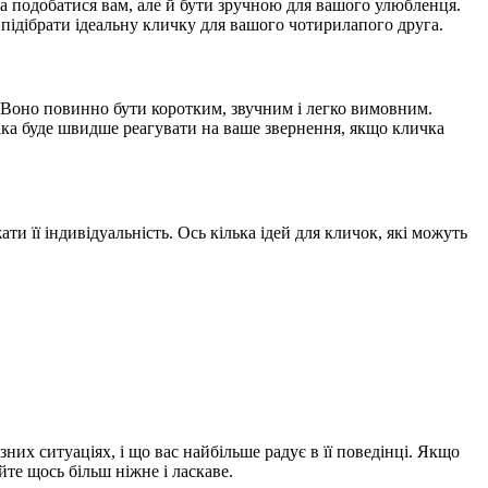
а подобатися вам, але й бути зручною для вашого улюбленця.
 підібрати ідеальну кличку для вашого чотирилапого друга.
. Воно повинно бути коротким, звучним і легко вимовним.
ака буде швидше реагувати на ваше звернення, якщо кличка
 її індивідуальність. Ось кілька ідей для кличок, які можуть
ізних ситуаціях, і що вас найбільше радує в її поведінці. Якщо
те щось більш ніжне і ласкаве.