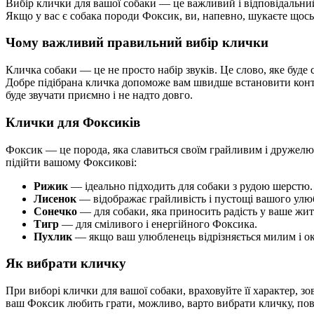
Вибір клички для вашої собаки — це важливий і відповідальний
Якщо у вас є собака породи Фоксик, ви, напевно, шукаєте щось
Чому важливий правильний вибір клички
Кличка собаки — це не просто набір звуків. Це слово, яке бу
Добре підібрана кличка допоможе вам швидше встановити контак
буде звучати приємно і не надто довго.
Клички для Фоксиків
Фоксик — це порода, яка славиться своїм грайливим і дружелюбн
підійти вашому Фоксикові:
Рижик
— ідеально підходить для собаки з рудою шерстю.
Лисенок
— відображає грайливість і пустощі вашого улю
Сонечко
— для собаки, яка приносить радість у ваше жит
Тигр
— для сміливого і енергійного Фоксика.
Пухлик
— якщо ваш улюбленець відрізняється милим і о
Як вибрати кличку
При виборі клички для вашої собаки, враховуйте її характер, зов
ваш Фоксик любить грати, можливо, варто вибрати кличку, пов'