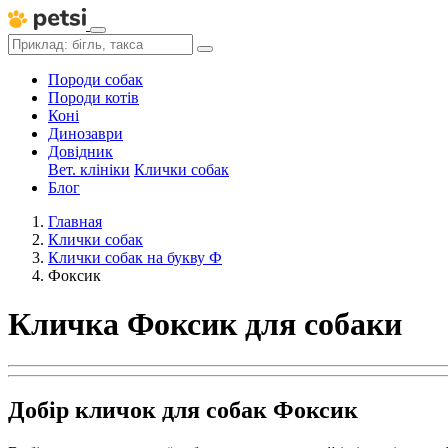
Породи собак
Породи котів
Коні
Динозаври
Довідник
Вет. клініки
Клички собак
Блог
Главная
Клички собак
Клички собак на букву Ф
Фоксик
Кличка Фоксик для собаки
Добір кличок для собак Фоксик