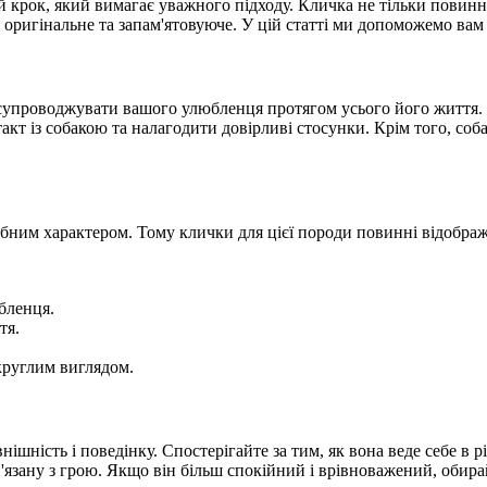
 крок, який вимагає уважного підходу. Кличка не тільки повинн
 оригінальне та запам'ятовуюче. У цій статті ми допоможемо вам
де супроводжувати вашого улюбленця протягом усього його життя
т із собакою та налагодити довірливі стосунки. Крім того, соб
им характером. Тому клички для цієї породи повинні відображати
бленця.
тя.
круглим виглядом.
нішність і поведінку. Спостерігайте за тим, як вона веде себе в р
язану з грою. Якщо він більш спокійний і врівноважений, обирай