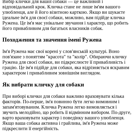
Вибір клички для вашої собаки — це важливий і
відповідальний крок. Кличка стане не лише ім'ям вашого
улюбленця, але й його візитною карткою. Якщо ви шукаєте
ідеальне ім'я для своєї собаки, можливо, вам підійде кличка
Ружена. Це ім'я має унікальне звучання і характер, що робить
його привабливим для багатьох власників собак.
Походження та значення імені Ружена
Ім'я Ружена має свої корені у слов'янській культурі. Воно
пов'язане з поняттям "красота" та "колір". Обираючи кличку
Ружена для своєї собаки, ви підкреслюєте її привабливість і
грацію. Це ім'я підійде для собаки, яка відрізняється яскравим
характером і привабливим зовнішнім виглядом.
Як вибрати кличку для собаки
При виборі клички для собаки важливо враховувати кілька
факторів. По-перше, ім'я повинно бути легко вимовним і
запам'ятовуваним. Кличка Ружена легко вимовляється і
звучить мелодійно, що робить її відмінним вибором. По-друге,
варто враховувати характер і поведінку вашого улюбленця.
Якщо ваша собака активна і грайлива, ім'я Ружена може
підкреслити її енергійність.