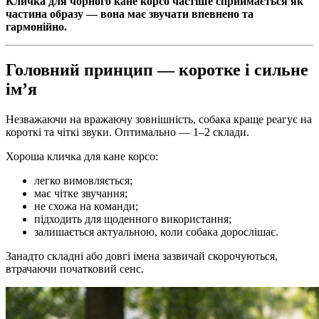
Кличка для чорного кане корсо частіше сприймається як
частина образу — вона має звучати впевнено та
гармонійно.
Головний принцип — коротке і сильне
ім’я
Незважаючи на вражаючу зовнішність, собака краще реагує на
короткі та чіткі звуки. Оптимально — 1–2 склади.
Хороша кличка для кане корсо:
легко вимовляється;
має чітке звучання;
не схожа на команди;
підходить для щоденного використання;
залишається актуальною, коли собака дорослішає.
Занадто складні або довгі імена зазвичай скорочуються,
втрачаючи початковий сенс.