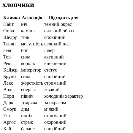
хлопчики
Кличка
Асоціація
Підходить для
Найт
ніч
темний окрас
Онікс
камінь
сильний образ
Шедоу
тінь
спокійний
Титан
могутність
великий пес
Зевс
бог
лідер
Тор
сила
активний
Рекс
король
впевнений
Кайзер
імператор
статус
Бруно
сила
спокійний
Лекс
жорсткість
стриманий
Вольт
енергія
жвавий
Норд
північ
холодний характер
Дарк
темрява
за окрасом
Смоук
дим
м’який
Еш
попіл
стриманий
Аргос
страж
охоронний
Кай
баланс
спокійний