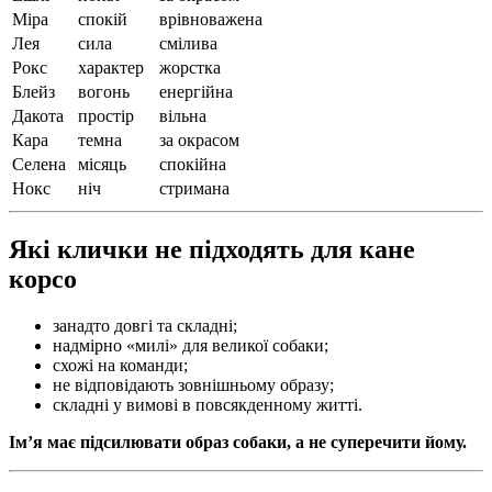
Міра
спокій
врівноважена
Лея
сила
смілива
Рокс
характер
жорстка
Блейз
вогонь
енергійна
Дакота
простір
вільна
Кара
темна
за окрасом
Селена
місяць
спокійна
Нокс
ніч
стримана
Які клички не підходять для кане
корсо
занадто довгі та складні;
надмірно «милі» для великої собаки;
схожі на команди;
не відповідають зовнішньому образу;
складні у вимові в повсякденному житті.
Ім’я має підсилювати образ собаки, а не суперечити йому.