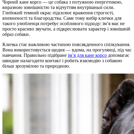
Чорний кане корсо — це собака з потужною енергетикою,
виразною зовнішністю та відчуттям внутрішньої сили.
Глибокий темний окрас підсилює враження строгості,
впевненості та благородства. Саме тому вибір клички для
такого улюбленця потребує особливого підходу: ім’я має не
просто красиво звучати, а підкреслювати характер і зовнішній
образ собаки.
Кличка стає важливою частиною повсякденного спілкування.
Вона використовується щодня — вдома, на прогулянці, під час
навчання. Правильно підібране
ім’я для кане корсо
допомагає
швидше налагодити контакт і робить взаємодію з собакою
більш зрозумілою та природною.