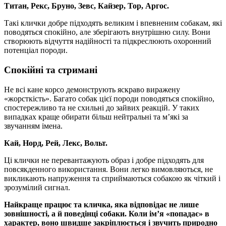
Титан, Рекс, Бруно, Зевс, Кайзер, Тор, Аргос.
Такі клички добре підходять великим і впевненим собакам, які
поводяться спокійно, але зберігають внутрішню силу. Вони
створюють відчуття надійності та підкреслюють охоронний
потенціал породи.
Спокійні та стримані
Не всі кане корсо демонструють яскраво виражену
«жорсткість». Багато собак цієї породи поводяться спокійно,
спостережливо та не схильні до зайвих реакцій. У таких
випадках краще обирати більш нейтральні та м’які за
звучанням імена.
Кай, Норд, Рей, Лекс, Вольт.
Ці клички не перевантажують образ і добре підходять для
повсякденного використання. Вони легко вимовляються, не
викликають напруження та сприймаються собакою як чіткий і
зрозумілий сигнал.
Найкраще працює та кличка, яка відповідає не лише
зовнішності, а й поведінці собаки. Коли ім’я «попадає» в
характер, воно швидше закріплюється і звучить природно