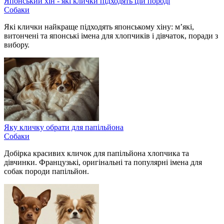
Японський хін - які клички підходять цій породі
Собаки
Які клички найкраще підходять японському хіну: м’які,
витончені та японські імена для хлопчиків і дівчаток, поради з
вибору.
Яку кличку обрати для папільйона
Собаки
Добірка красивих кличок для папільйона хлопчика та
дівчинки. Французькі, оригінальні та популярні імена для
собак породи папільйон.