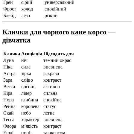
Грей
сірий
універсальний
Фрост
холод
спокійний
Блейд
лезо
різкий
Клички для чорного кане корсо —
дівчатка
Кличка
Асоціація
Підходить для
Луна
ніч
темний окрас
Ніка
сила
впевнена
Астра
зірка
яскрава
Зара
сяйво
контраст
Веста
вогонь
активна
Кіра
лідер
сильна
Нора
глибина
спокійна
Рейна
королева
статус
Скай
небо
легка
Тесса
характер
впевнена
Флора
м’якість
контраст
Ешлі
попіл
за окрасом