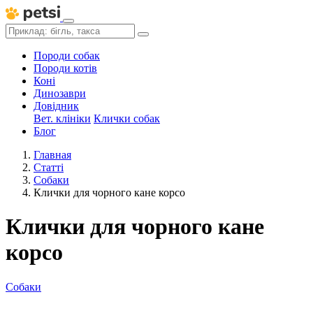
Породи собак
Породи котів
Коні
Динозаври
Довідник
Вет. клініки
Клички собак
Блог
Главная
Статті
Собаки
Клички для чорного кане корсо
Клички для чорного кане
корсо
Собаки