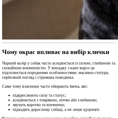
Чому окрас впливає на вибір клички
Чорний колір у собак часто асоціюється із силою, глибиною та
спокійною впевненістю. У випадку з кане корсо це
підсилюється породними особливостями: масивна статура,
серйозний погляд і стримана поведінка.
Саме тому власники часто обирають імена, які:
підкреслюють силу та статус;
асоціюються з темрявою, ніччю або глибиною;
звучать коротко та впевнено;
підходять дорослому собаці, а не лише цуценяті.