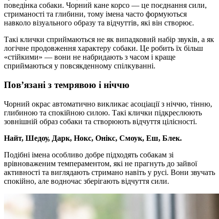
поведінка собаки. Чорний кане корсо — це поєднання сили,
стриманості та глибини, тому імена часто формуються
навколо візуального образу та відчуттів, які він створює.
Такі клички сприймаються не як випадковий набір звуків, а як
логічне продовження характеру собаки. Це робить їх більш
«стійкими» — вони не набридають з часом і краще
сприймаються у повсякденному спілкуванні.
Пов’язані з темрявою і ніччю
Чорний окрас автоматично викликає асоціації з ніччю, тінню,
глибиною та спокійною силою. Такі клички підкреслюють
зовнішній образ собаки та створюють відчуття цілісності.
Найт, Шедоу, Дарк, Нокс, Онікс, Смоук, Еш, Блек.
Подібні імена особливо добре підходять собакам зі
врівноваженим темпераментом, які не прагнуть до зайвої
активності та виглядають стримано навіть у русі. Вони звучать
спокійно, але водночас зберігають відчуття сили.