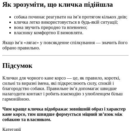
Як зрозуміти, що кличка підійшла
собака починає реагувати на ім’я протягом кількох днів;
кличка легко використовується в будь-якій ситуації;
вона звучить природно та впевнено;
власнику комфортно її вимовляти.
Якщо ім’я «лягає» у повсякденне спілкування — значить його
обрано правильно.
Підсумок
Клички для чорного кане корсо — це, як правило, короткі,
сильні та виразні імена, які підкреслюють силу, спокій і
благородство собаки. Правильне ім’я допомагає швидше
налагодити контакт і робить взаємодію з улюбленцем більш
гармонійною.
Чим краще кличка відображає зовнішній образ і характер
кане корсо, тим швидше формується міцний зв’язок між
собакою та власником.
Категорії