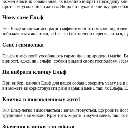
Кожен власник собаки знає, як важливо вибрати підходящу клич
протягом усього його життя. Якщо ви шукаєте кличку для собаки
Чому саме Ельф
Ім'я Ельф викликає асоціації з міфічними істотами, які відрізня
зображуються як істоти, які легко і витончено пересуваються, 
Сенс і символіка
Ельфи в міфології уособлюють гармонію з природою і магію. Виб
вірності, адже, як і ельфи, собаки віддані своїм господарям і 
Як вибрати кличку Ельф
При виборі клички Ельф для вашої собаки, зверніть увагу на її
ви можете використовувати різні варіації імені, такі як Ельфа,
Кличка в повсякденному житті
Ім'я Ельф легко вимовляється і запам'ятовується, що робить йо
труднощів з вимовою. Крім того, короткі і звучні імена, так
Значення клички для собаки