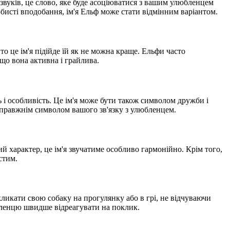
звуків, це слово, яке буде асоціюватися з вашим улюбленцем
обисті вподобання, ім'я Ельф може стати відмінним варіантом.
 то це ім'я підійде їй як не можна краще. Ельфи часто
що вона активна і грайлива.
ь і особливість. Це ім'я може бути також символом дружби і
и справжнім символом вашого зв'язку з улюбленцем.
й характер, це ім'я звучатиме особливо гармонійно. Крім того,
стим.
кликати свою собаку на прогулянку або в грі, не відчуваючи
юбленцю швидше відреагувати на поклик.