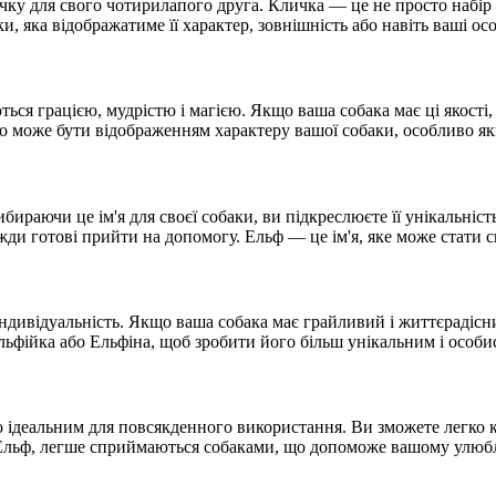
ку для свого чотирилапого друга. Кличка — це не просто набір 
, яка відображатиме її характер, зовнішність або навіть ваші ос
ються грацією, мудрістю і магією. Якщо ваша собака має ці якості,
що може бути відображенням характеру вашої собаки, особливо як
ираючи це ім'я для своєї собаки, ви підкреслюєте її унікальніст
завжди готові прийти на допомогу. Ельф — це ім'я, яке може стат
 індивідуальність. Якщо ваша собака має грайливий і життєрадісни
 Ельфійка або Ельфіна, щоб зробити його більш унікальним і особи
го ідеальним для повсякденного використання. Ви зможете легко 
і як Ельф, легше сприймаються собаками, що допоможе вашому ул