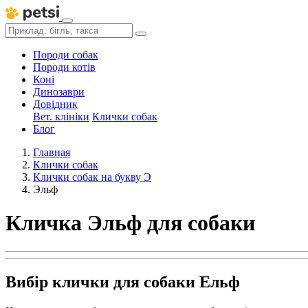
Породи собак
Породи котів
Коні
Динозаври
Довідник
Вет. клініки
Клички собак
Блог
Главная
Клички собак
Клички собак на букву Э
Эльф
Кличка Эльф для собаки
Вибір клички для собаки Ельф