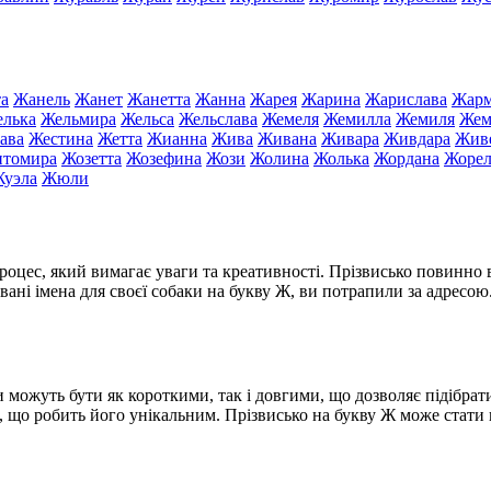
а
Жанель
Жанет
Жанетта
Жанна
Жарея
Жарина
Жарислава
Жарм
лька
Жельмира
Жельса
Жельслава
Жемеля
Жемилла
Жемиля
Жем
ава
Жестина
Жетта
Жианна
Жива
Живана
Живара
Живдара
Жив
томира
Жозетта
Жозефина
Жози
Жолина
Жолька
Жордана
Жоре
уэла
Жюли
роцес, який вимагає уваги та креативності. Прізвисько повинно 
вані імена для своєї собаки на букву Ж, ви потрапили за адресою.
можуть бути як короткими, так і довгими, що дозволяє підібрати і
, що робить його унікальним. Прізвисько на букву Ж може стати