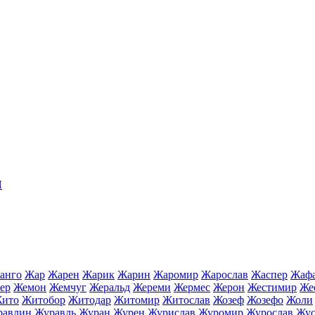
Я
анго
Жар
Жарен
Жарик
Жарин
Жаромир
Жарослав
Жаспер
Жаф
ер
Жемон
Жемчуг
Жеральд
Жереми
Жермес
Жерон
Жестимир
Же
ито
Житобор
Житодар
Житомир
Житослав
Жозеф
Жозефо
Жоли
равлин
Журавль
Журан
Журен
Журислав
Журомир
Журослав
Жу