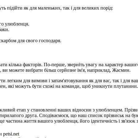
ть підійти як для маленьких, так і для великих порід:
го улюбленця.
баки.
.
 скарбом для свого господаря.
ати кілька факторів. По-перше, зверніть увагу на характер ваш
, ви можете вибрати більш серйозне ім'я, наприклад, Жасмин.
и легким для вимови і запам'ятовування як для вас, так і для в
мен, які можуть бути схожі на команди, щоб уникнути плутанини.
ажливий етап у становленні ваших відносин з улюбленцем. Прізв
тирилапого друга. Сподіваємося, що наш список прізвиськ на бу
це частина життя вашого улюбленця, його ідентичність і зв'язок 
petsi.net