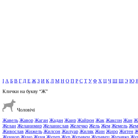
І
А
Б
В
Г
Д
Е
Ж
З
И
К
Л
М
Н
О
П
Р
С
Т
У
Ф
Х
Ц
Ч
Ш
Щ
Э
Ю
Клички на букву
“Ж”
Чоловічі
Жавель
Жавор
Жаган
Жадан
Жаир
Жайрон
Жак
Жаксон
Жан
Ж
Желан
Желанимир
Желанислав
Желечко
Жель
Жем
Жемель
Жем
Живослав
Жижель
Жилсон
Жилуар
Жиляк
Жин
Жиро
Житен
Ж
Жуниор
Жуно
Жуня
Жупер
Жур
Журавен
Журавец
Журавко
Жу