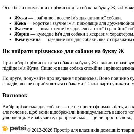
Ось кілька популярних прізвиськ для собак на букву Ж, які можу
Жужа
— грайливе і веселе ім'я для активної собаки.
Жека
— коротке і звучне ім'я, підходяще для дружелюбно
Жасмин
— романтичне ім'я для елегантної і граційної со
Жорик
— кумедне ім'я для собаки з яскравим характером
Жемчужина
— ідеальне ім'я для собаки, яка є справжнім
Як вибрати прізвисько для собаки на букву Ж
При виборі прізвиська для собаки на букву Ж важливо враховув
підійде ім'я Жужа. Якщо ж ваша собака спокійна і врівноважена
По-друге, подумайте про звучання прізвиська. Воно повинно бут
складів, легше сприймаються собаками. Також варто уникати і
Висновок
Вибір прізвиська для собаки — це не просто формальність, а в
але головне, щоб вони відображали індивідуальність вашого чо
улюбленця. Не забувайте, що прізвисько — це не просто слово, 
© 2013-2026 Простір для власників домашніх тварин 