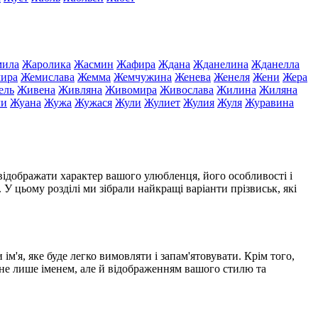
ила
Жаролика
Жасмин
Жафира
Ждана
Жданелина
Жданелла
ира
Жемислава
Жемма
Жемчужина
Женева
Женеля
Жени
Жера
ель
Живена
Живляна
Живомира
Живослава
Жилина
Жиляна
ли
Жуана
Жужа
Жужася
Жули
Жулиет
Жулия
Жуля
Журавина
відображати характер вашого улюбленця, його особливості і
 У цьому розділі ми зібрали найкращі варіанти прізвиськ, які
м'я, яке буде легко вимовляти і запам'ятовувати. Крім того,
 не лише іменем, але й відображенням вашого стилю та