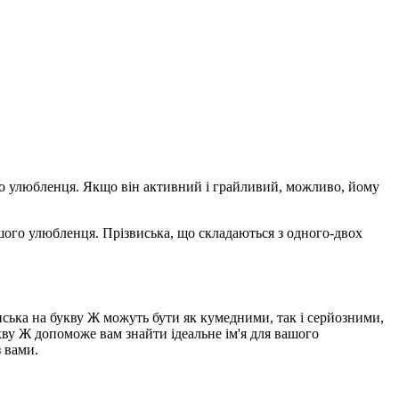
ого улюбленця. Якщо він активний і грайливий, можливо, йому
ашого улюбленця. Прізвиська, що складаються з одного-двох
иська на букву Ж можуть бути як кумедними, так і серйозними,
кву Ж допоможе вам знайти ідеальне ім'я для вашого
з вами.