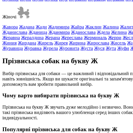
Жіночі
Жавора
Жадана
Жади
Жадимира
Жайра
Жаклин
Жалина
Жалит
Жданислава
Жданица
Жданмира
Жданослава
Ждела
Желина
Же
Жеравна
Жералдина
Жерана
Жереслава
Жерминаль
Жерри
Жесл
Жиния
Жирдана
Жирель
Жирея
Жирина
Жирослава
Жисель
Жи
Журавица
Журавка
Журела
Журовита
Жуста
Жуся
Жута
Жуфи
Ж
Прізвиська собак на букву Ж
Вибір прізвиська для собаки — це важливий і відповідальний п
навіть зовнішність. Якщо ви шукаєте оригінальні та запам'ятову
допоможуть вам зробити правильний вибір.
Чому варто вибирати прізвиська на букву Ж
Прізвиська на букву Ж звучать дуже мелодійно і незвично. Вони 
такі прізвиська виділяють вашого улюбленця серед інших собак
індивідуальності.
Популярні прізвиська для собак на букву Ж