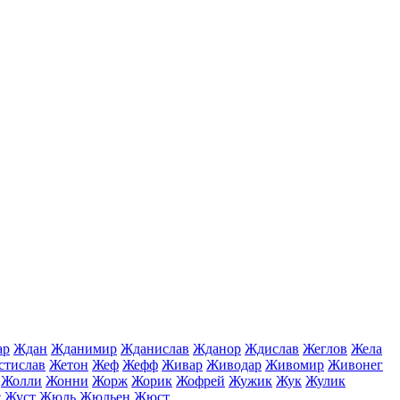
ар
Ждан
Жданимир
Жданислав
Жданор
Ждислав
Жеглов
Жела
стислав
Жетон
Жеф
Жефф
Живар
Живодар
Живомир
Живонег
Жолли
Жонни
Жорж
Жорик
Жофрей
Жужик
Жук
Жулик
с
Жуст
Жюль
Жюльен
Жюст