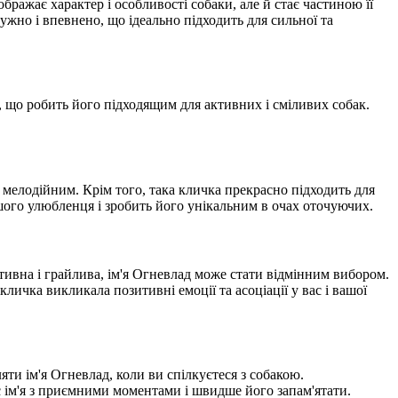
ражає характер і особливості собаки, але й стає частиною її
жно і впевнено, що ідеально підходить для сильної та
ть, що робить його підходящим для активних і сміливих собак.
і мелодійним. Крім того, така кличка прекрасно підходить для
ашого улюбленця і зробить його унікальним в очах оточуючих.
тивна і грайлива, ім'я Огневлад може стати відмінним вибором.
ичка викликала позитивні емоції та асоціації у вас і вашої
ти ім'я Огневлад, коли ви спілкуєтеся з собакою.
є ім'я з приємними моментами і швидше його запам'ятати.