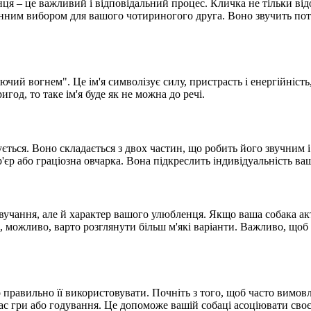
я – це важливий і відповідальний процес. Кличка не тільки відоб
мінним вибором для вашого чотириногого друга. Воно звучить поту
діючий вогнем". Це ім'я символізує силу, пристрасть і енергійніс
од, то таке ім'я буде як не можна до речі.
вується. Воно складається з двох частин, що робить його звучним 
р'єр або граціозна овчарка. Вона підкреслить індивідуальність в
вучання, але й характер вашого улюбленця. Якщо ваша собака ак
ожливо, варто розглянути більш м'які варіанти. Важливо, щоб кл
правильно її використовувати. Почніть з того, щоб часто вимовля
ас гри або годування. Це допоможе вашій собаці асоціювати сво