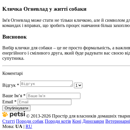
Кличка Огневлад у житті собаки
Ім'я Огневлад може стати не тільки кличкою, але й символом дл
командах і вправах, що зробить процес навчання більш захоплюю
Висновок
Вибір клички для собаки – це не просто формальність, а важли
енергійного і сміливого друга, який буде радувати вас своєю в
супутника.
Коментарі
Відгук
*
Ваше Імʼя
*
Email
*
Опублікувати
© 2013-2026 Простір для власників домашніх тварин 
Статті
Породи собак
Породи котів
Коні
Динозаври
Ветеринарні
Мова:
UA
|
RU