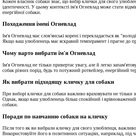
Кожен власник собаки знає, що вибір клички для свого улюбленц
ідентичності. У цьому контексті ім'я Огневлад може стати від
енергійної собаки.
Походження імені Огневлад
Ім'я Огневлад має слов'янські корені і перекладається як "воло
Якщо ваш улюбленець має яскравий темперамент і прагне до приг
Чому варто вибрати ім'я Огневлад
Ім'я Огневлад не тільки привертає увагу, але й легко запам'ято
собак різних порід, будь то потужний ротвейлер, енергійний те
Як вибрати підходящу кличку для собаки
При виборі клички для собаки важливо враховувати не тільки з
Однак, якщо ваш улюбленець більш спокійний і врівноважений, м
собаки.
Поради по навчанню собаки на кличку
Після того як ви вибрали кличку для свого улюбленця, важливо 
Використовуйте його в позитивних ситуаціях, наприклад, під ч