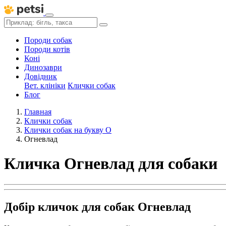
Породи собак
Породи котів
Коні
Динозаври
Довідник
Вет. клініки
Клички собак
Блог
Главная
Клички собак
Клички собак на букву О
Огневлад
Кличка Огневлад для собаки
Добір кличок для собак Огневлад