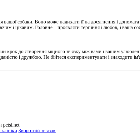
я вашої собаки. Воно може надихати її на досягнення і допомагат
чим і цікавим. Головне – проявляти терпіння і любов, і ваша соб
вий крок до створення міцного зв'язку між вами і вашим улюбле
ідданістю і дружбою. Не бійтеся експериментувати і знаходити ім
petsi.net
 клініки
Зворотній зв'язок