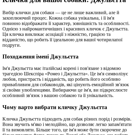
Вибір клички для собаки — це не лише важливий, але й
захоплюючий процес. Кожна собака унікальна, і її ім'я
повинно відображати її характер, зовнішність та особливості.
Однією з найромантичніших і красивих кличок є Джульєтта.
Ця кличка викликає асоціації з ніжністю, грацією та
відданістю, що робить її ідеальною для вашої чотирилапої
подруги.
Походження імені Джульєтта
Ім'я Джульєтта має італійські корені і пов'язане з відомою
трагедією Шекспіра «Ромео і Джульєтта». Це ім'я символізує
любов, пристрасть і відданість, що робить його особливо
привабливим для собаководів, які цінують емоційний зв'язок
зі своїми улюбленцями. Вибираючи це ім'я, ви підкреслюєте
особливий зв'язок з вашою собакою та її унікальність.
Чому варто вибрати кличку Джульєтта
Кличка Джульєтта підходить для собак різних порід і розмірів.
Вона звучить м'яко і мелодійно, що дозволяє легко запам'ятати
її та вимовляти. Більше того, це ім'я може бути скорочене до