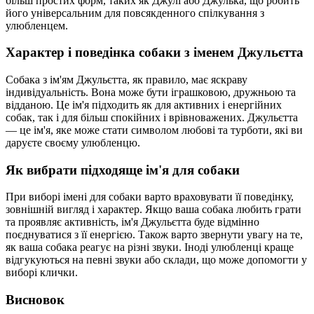
більш простих форм, таких як Джулі або Джулька, що робить
його універсальним для повсякденного спілкування з
улюбленцем.
Характер і поведінка собаки з іменем Джульєтта
Собака з ім'ям Джульєтта, як правило, має яскраву
індивідуальність. Вона може бути іграшковою, дружньою та
відданою. Це ім'я підходить як для активних і енергійних
собак, так і для більш спокійних і врівноважених. Джульєтта
— це ім'я, яке може стати символом любові та турботи, які ви
даруєте своєму улюбленцю.
Як вибрати підходяще ім'я для собаки
При виборі імені для собаки варто враховувати її поведінку,
зовнішній вигляд і характер. Якщо ваша собака любить грати
та проявляє активність, ім'я Джульєтта буде відмінно
поєднуватися з її енергією. Також варто звернути увагу на те,
як ваша собака реагує на різні звуки. Іноді улюбленці краще
відгукуються на певні звуки або склади, що може допомогти у
виборі клички.
Висновок