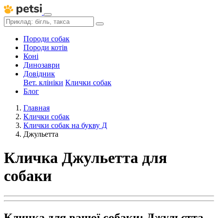
Породи собак
Породи котів
Коні
Динозаври
Довідник
Вет. клініки
Клички собак
Блог
Главная
Клички собак
Клички собак на букву Д
Джульетта
Кличка Джульетта для
собаки
Кличка для вашої собаки: Джульєтта