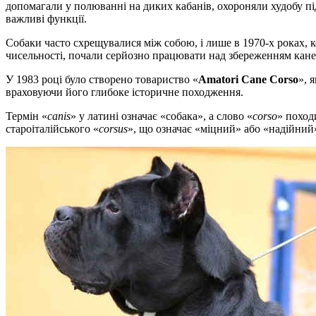
допомагали у полюванні на диких кабанів, охороняли худобу під
важливі функції.
Собаки часто схрещувалися між собою, і лише в 1970-х роках, к
чисельності, почали серйозно працювати над збереженням кане-
У 1983 році було створено товариство «
Amatori Cane Corso
», 
враховуючи його глибоке історичне походження.
Термін «
canis
» у латині означає «собака», а слово «
corso
» поход
староіталійського «
corsus
», що означає «міцний» або «надійний