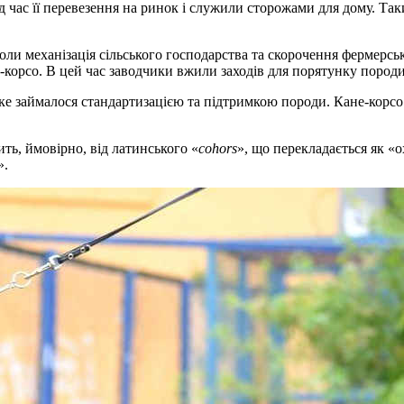
 час її перевезення на ринок і служили сторожами для дому. Так
оли механізація сільського господарства та скорочення фермерськ
корсо. В цей час заводчики вжили заходів для порятунку породи
яке займалося стандартизацією та підтримкою породи. Кане-корсо
ить, ймовірно, від латинського «
cohors
», що перекладається як «
».