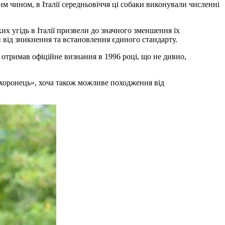
им чином, в Італії середньовіччя ці собаки виконували численні
их угідь в Італії призвели до значного зменшення їх
 від зникнення та встановлення єдиного стандарту.
 отримав офіційне визнання в 1996 році, що не дивно,
охоронець», хоча також можливе походження від