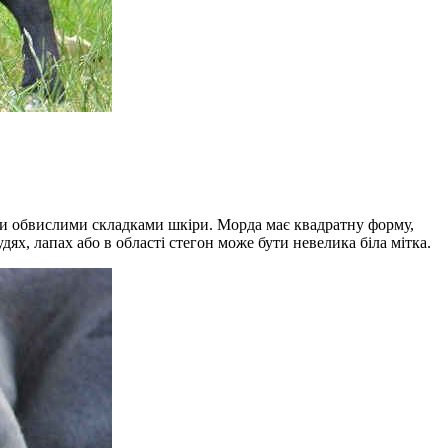
ими обвислими складками шкіри. Морда має квадратну форму,
рудях, лапах або в області стегон може бути невелика біла мітка.