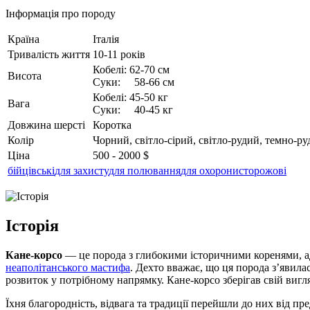
Інформація про породу
Країна
Італія
Тривалість життя
10-11 років
Кобелі: 62-70 см
Висота
Суки: 58-66 см
Кобелі: 45-50 кг
Вага
Суки: 40-45 кг
Довжина шерсті
Коротка
Колір
Чорний, світло-сірий, світло-рудий, темно-р
Ціна
500 - 2000 $
бійцівські
для захисту
для полювання
для охорони
сторожові
Історія
Кане-корсо
— це порода з глибокими історичними коренями, ад
неаполітанського мастифа
. Дехто вважає, що ця порода з’явила
розвиток у потрібному напрямку. Кане-корсо зберігав свій вигляд
Їхня благородність, відвага та традиції перейшли до них від пр