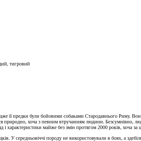
удий, тигровий
же її предки були бойовими собаками Стародавнього Риму. Вона
ся природно, хоча з певним втручанням людини. Безсумнівно, люд
 і характеристики майже без змін протягом 2000 років, хоча за це
едків. У середньовіччі породу не використовували в боях, а здеб