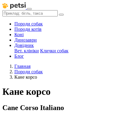
Породи собак
Породи котів
Коні
Динозаври
Довідник
Вет. клініки
Клички собак
Блог
Главная
Породи собак
Кане корсо
Кане корсо
Cane Corso Italiano