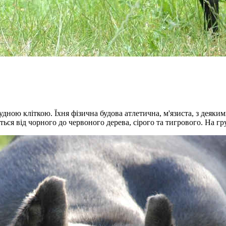
удною кліткою. Їхня фізична будова атлетична, м'язиста, з деяк
юється від чорного до червоного дерева, сірого та тигрового. На г