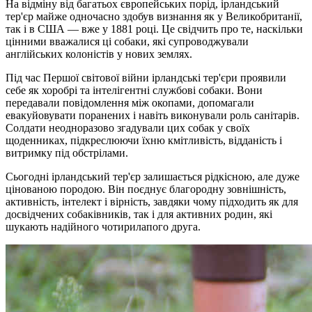
На відміну від багатьох європейських порід, ірландський
тер'єр майже одночасно здобув визнання як у Великобританії,
так і в США — вже у 1881 році. Це свідчить про те, наскільки
цінними вважалися ці собаки, які супроводжували
англійських колоністів у нових землях.
Під час Першої світової війни ірландські тер'єри проявили
себе як хоробрі та інтелігентні службові собаки. Вони
передавали повідомлення між окопами, допомагали
евакуйовувати поранених і навіть виконували роль санітарів.
Солдати неодноразово згадували цих собак у своїх
щоденниках, підкреслюючи їхню кмітливість, відданість і
витримку під обстрілами.
Сьогодні ірландський тер'єр залишається рідкісною, але дуже
цінованою породою. Він поєднує благородну зовнішність,
активність, інтелект і вірність, завдяки чому підходить як для
досвідчених собаківників, так і для активних родин, які
шукають надійного чотирилапого друга.