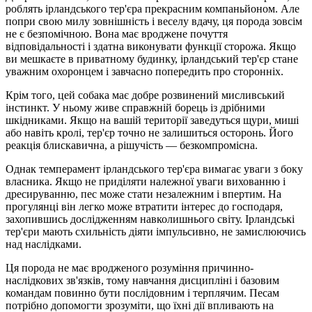
роблять ірландського тер'єра прекрасним компаньйоном. Але
попри свою милу зовнішність і веселу вдачу, ця порода зовсім
не є безпомічною. Вона має вроджене почуття
відповідальності і здатна виконувати функції сторожа. Якщо
ви мешкаєте в приватному будинку, ірландський тер'єр стане
уважним охоронцем і завчасно попередить про сторонніх.
Крім того, цей собака має добре розвинений мисливський
інстинкт. У ньому живе справжній борець із дрібними
шкідниками. Якщо на вашій території заведуться щури, миші
або навіть кролі, тер'єр точно не залишиться осторонь. Його
реакція блискавична, а рішучість — безкомпромісна.
Однак темперамент ірландського тер'єра вимагає уваги з боку
власника. Якщо не приділяти належної уваги вихованню і
дресируванню, пес може стати незалежним і впертим. На
прогулянці він легко може втратити інтерес до господаря,
захопившись дослідженням навколишнього світу. Ірландські
тер'єри мають схильність діяти імпульсивно, не замислюючись
над наслідками.
Ця порода не має вродженого розуміння причинно-
наслідкових зв'язків, тому навчання дисципліні і базовим
командам повинно бути послідовним і терплячим. Песам
потрібно допомогти зрозуміти, що їхні дії впливають на