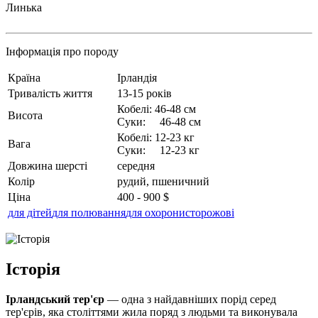
Линька
Інформація про породу
Країна
Ірландія
Тривалість життя
13-15 років
Кобелі: 46-48 см
Висота
Суки: 46-48 см
Кобелі: 12-23 кг
Вага
Суки: 12-23 кг
Довжина шерсті
середня
Колір
рудий, пшеничний
Ціна
400 - 900 $
для дітей
для полювання
для охорони
сторожові
Історія
Ірландський тер'єр
— одна з найдавніших порід серед
тер'єрів, яка століттями жила поряд з людьми та виконувала