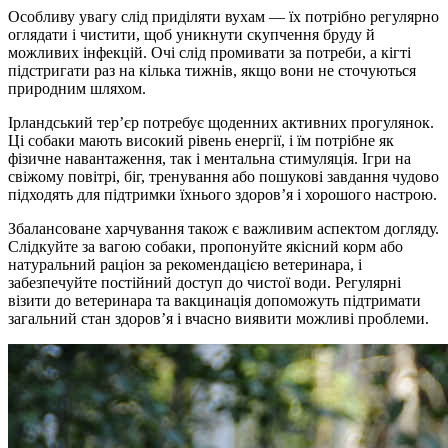
Особливу увагу слід приділяти вухам — їх потрібно регулярно
оглядати і чистити, щоб уникнути скупчення бруду й
можливих інфекцій. Очі слід промивати за потреби, а кігті
підстригати раз на кілька тижнів, якщо вони не сточуються
природним шляхом.
Ірландський тер’єр потребує щоденних активних прогулянок.
Ці собаки мають високий рівень енергії, і їм потрібне як
фізичне навантаження, так і ментальна стимуляція. Ігри на
свіжому повітрі, біг, тренування або пошукові завдання чудово
підходять для підтримки їхнього здоров’я і хорошого настрою.
Збалансоване харчування також є важливим аспектом догляду.
Слідкуйте за вагою собаки, пропонуйте якісний корм або
натуральний раціон за рекомендацією ветеринара, і
забезпечуйте постійний доступ до чистої води. Регулярні
візити до ветеринара та вакцинація допоможуть підтримати
загальний стан здоров’я і вчасно виявити можливі проблеми.