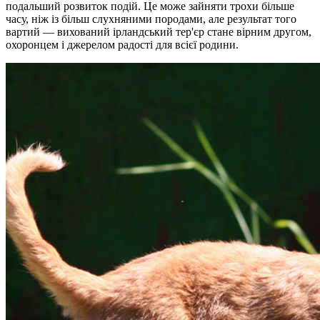
подальший розвиток подій. Це може зайняти трохи більше
часу, ніж із більш слухняними породами, але результат того
вартий — вихований ірландський тер'єр стане вірним другом,
охоронцем і джерелом радості для всієї родини.