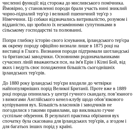
численні функції: від сторожа до мисливського помічника.
Ймовірно, у становленні породи брали участь нині зниклий
чорно-підпалий тер'єр і великий пшеничний тер'єр з
Німеччини. Ці собаки відзначались витривалістю, розумом і
відданістю, що зробило їх незамінними супутниками в
сільському господарстві та полюванні.
Попри глибоку історію свого існування, ірландського тер'єра
як окрему породу офіційно визнали лише в 1875 році на
виставці в Глазго. Визнання породи підтримали шотландські
та британські заводчики. Основними родоначальниками
сучасних ліній вважаються пси, на ім'я Ерін і Кілні Бой, від
яких і ведуть своє походження більшість сьогоднішніх
ірландських тер'єрів.
До 1880 року ірландські тер'єри входили до четвірки
найпопулярніших порід Великої Британії. Проте вже в 1889
році порода опинилась у центрі гучного скандалу, пов’язаного
з вимогами Англійського кенел-клубу щодо обов’язкового
купірування вух. Більшість власників і заводчиків не
погодилися з такими правилами, що викликало гучне
суспільне обурення. В результаті практика обрізання вух
спочатку була скасована для ірландських тер'єрів, а згодом і
для багатьох інших порід у країні.