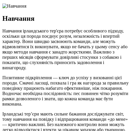
Навчання
Навчання ірландського тер'єра потребує особливого підходу,
оскільки ця порода поєднує розум, незалежність і впертий
характер. Вони швидко засвоюють команди, але можуть
відмовлятися їх виконувати, якщо не бачать у цьому сенсу або
якщо методи навчання є занадто жорсткими. Важливо з
перших місяців сформувати довірливі стосунки з собакою і
показати, що слухняність приносить задоволення і
винагороду.
Позитивне підкріплення — ключ до успіху у вихованні цієї
породи. Смачні ласощі, похвала і гра як нагорода за правильну
поведінку працюють набагато ефективніше, ніж покарання.
Водночас необхідна послідовність: пес повинен чітко розуміти
рамки дозволеного і знати, що кожна команда має бути
виконана.
Ірландські тер’єри мають сильне бажання досліджувати світ,
тому навчання на повідку і відпрацювання команди «до мене»
— критично важливі. Без належного контролю вони можуть
легко відволіктися і втекти за цікавим запахом або твариною.