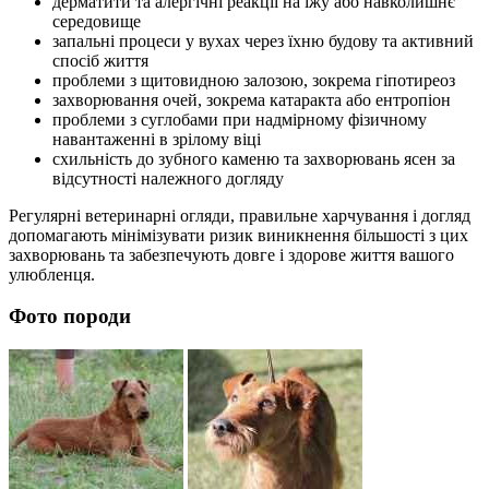
дерматити та алергічні реакції на їжу або навколишнє
середовище
запальні процеси у вухах через їхню будову та активний
спосіб життя
проблеми з щитовидною залозою, зокрема гіпотиреоз
захворювання очей, зокрема катаракта або ентропіон
проблеми з суглобами при надмірному фізичному
навантаженні в зрілому віці
схильність до зубного каменю та захворювань ясен за
відсутності належного догляду
Регулярні ветеринарні огляди, правильне харчування і догляд
допомагають мінімізувати ризик виникнення більшості з цих
захворювань та забезпечують довге і здорове життя вашого
улюбленця.
Фото породи