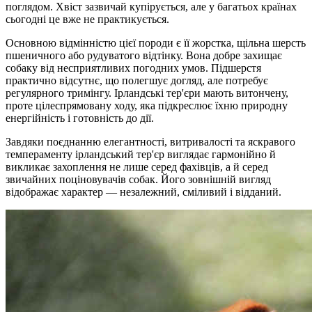
поглядом. Хвіст зазвичай купірується, але у багатьох країнах
сьогодні це вже не практикується.
Основною відмінністю цієї породи є її жорстка, щільна шерсть
пшеничного або рудуватого відтінку. Вона добре захищає
собаку від несприятливих погодних умов. Підшерстя
практично відсутнє, що полегшує догляд, але потребує
регулярного тримінгу. Ірландські тер'єри мають витончену,
проте цілеспрямовану ходу, яка підкреслює їхню природну
енергійність і готовність до дії.
Завдяки поєднанню елегантності, витривалості та яскравого
темпераменту ірландський тер'єр виглядає гармонійно й
викликає захоплення не лише серед фахівців, а й серед
звичайних поціновувачів собак. Його зовнішній вигляд
відображає характер — незалежний, сміливий і відданий.