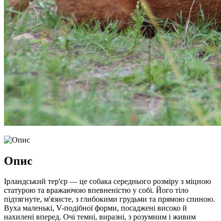
Опис
Ірландський тер'єр — це собака середнього розміру з міцною
статурою та вражаючою впевненістю у собі. Його тіло
підтягнуте, м'язисте, з глибокими грудьми та прямою спиною.
Вуха маленькі, V-подібної форми, посаджені високо й
нахилені вперед. Очі темні, виразні, з розумним і живим