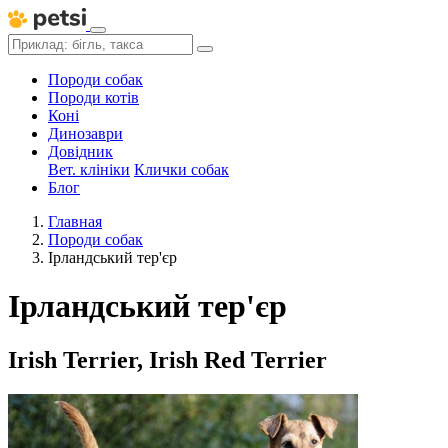
Породи собак
Породи котів
Коні
Динозаври
Довідник
Вет. клініки
Клички собак
Блог
Главная
Породи собак
Ірландський тер'єр
Ірландський тер'єр
Irish Terrier, Irish Red Terrier