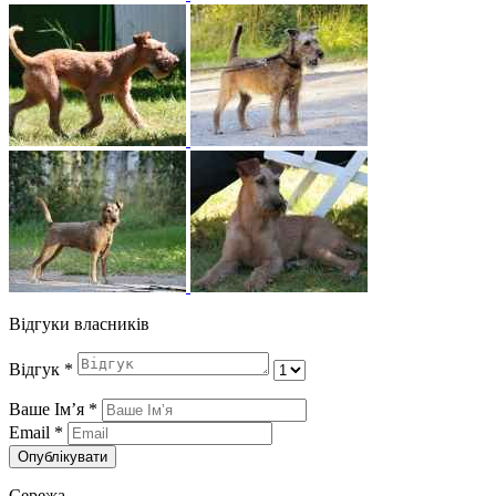
Відгуки власників
Відгук
*
Ваше Імʼя
*
Email
*
Опублікувати
Сережа