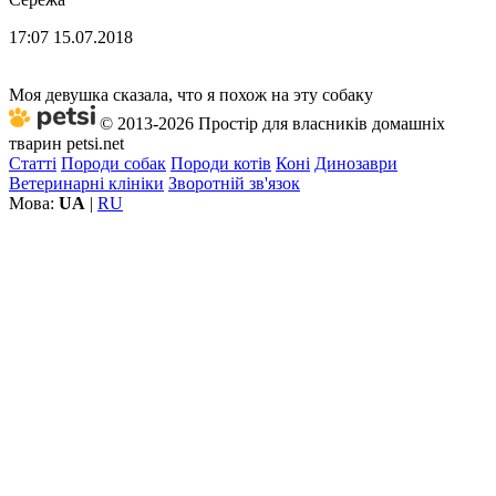
17:07 15.07.2018
Моя девушка сказала, что я похож на эту собаку
© 2013-2026 Простір для власників домашніх
тварин petsi.net
Статті
Породи собак
Породи котів
Коні
Динозаври
Ветеринарні клініки
Зворотній зв'язок
Мова:
UA
|
RU