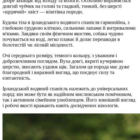
добре захищає від холоду та вологи. Особливо вирізняється
довгий чубчик на голові та гладкий, тонкий, без шерсті
«щурячий» хвіст — візитівка породи.
Будова тіла в ірландського водяного спанієля гармонійна, з
глибокою грудною кліткою, сильними лапами й витривалими
м'язами. Завдяки своїм фізичним якостям, собака чудово
почувається на воді, легко плаває й долає перешкоди в
болотистій чи лісовій місцевості.
Очі середнього розміру, темного кольору, з уважним і
доброзичливим поглядом. Вуха довгі, вкриті кучерявою
шерстю, звисають уздовж щік. Загалом ця порода має дуже
благородний і виразний вигляд, що поєднує силу та
елегантність.
Ірландський водяний спанієль належить до універсальних
порід: він може бути як надійним мисливським помічником,
так і активним сімейним улюбленцем. Його зовнішній вигляд
і робочі якості вражають навіть досвідчених кінологів.