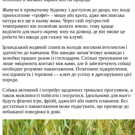
Живучи в приватному будинку з доступом до двору, пес іноді
приноситиме «трофеї» – мишу або крота, адже мисливська
натура все ще в ньому жива. Через свій тер'єристий
темперамент він полюбляє копати землю, тому краще
виділити для нього окрему зону на ділянці, де він зможе це
робити без шкоди для газону чи клумб.
Ірландський водяний спанієль володіє високим інтелектом і
здатністю до навчання. Він швидко запам’ятовує команди і
залюбки працює разом із господарем. Спільні тренування не
лише зміцнюють контакт між вами, але й забезпечують собаці
необхідне розумове навантаження. Позитивне підкріплення,
послідовність і терпіння — ключ до успіху в дресируванні цієї
породи.
Собака активний і потребує щоденних тривалих прогулянок, а
також можливості побігати і погратися. Ідеальними для нього
будуть фізичні ігри, фрізбі, аджиліті або навіть плавання. Без
достатнього навантаження може нудьгувати, що призведе до
небажаної поведінки в домі.