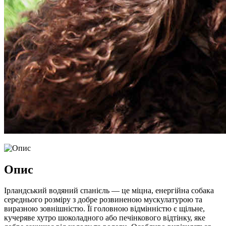
Опис
Ірландський водяний спанієль — це міцна, енергійна собака
середнього розміру з добре розвиненою мускулатурою та
виразною зовнішністю. Її головною відмінністю є щільне,
кучеряве хутро шоколадного або печінкового відтінку, яке