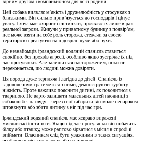
вірним другом і компаньйоном для всієї родини.
Цей собака виявляє м’якість і дружелюбність у стосунках з
близькими. Він сильно прив’язується до господарів і цінує
увагу. І хоча має охоронні інстинкти, проявляє їх лише в разі
реальної загрози. Живучи у приватному будинку з подвір’ям,
пес може взяти на себе роль сторожа, стежачи за своєю
територією і реагуючи на підозрілі шуми або рухи.
До незнайомців ірландський водяний спанієль ставиться
спокійно, без проявів агресії, особливо якщо зустрічає їх під
час прогулянки. Але залишиться настороженим, поки не
переконається, що людині можна довіряти.
Ця порода дуже терпляча і лагідна до дітей. Спанієль із
задоволенням гратиметься з ними, демонструючи турботу і
ніжність. Проте важливо пояснити дитині, як поводитися з
твариною. Не варто залишати маленьких дітей наодинці з
собакою без нагляду – через свої габарити він може ненароком
штовхнути або збити дитину з ніг під час гри.
Ірландський водяний спанієль має яскраво виражені
мисливські інстинкти. Якщо під час прогулянки він побачить
білку або пташку, може раптово зірватися з місця в спробі її
впіймати. Власникам слід бути уважними в таких ситуаціях,
особливо в міських парках або на природі.