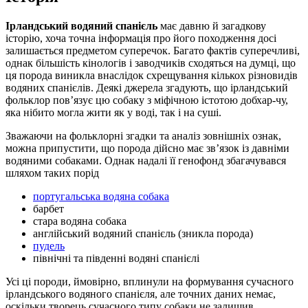
Ірландський водяний спанієль
має давню й загадкову
історію, хоча точна інформація про його походження досі
залишається предметом суперечок. Багато фактів суперечливі,
однак більшість кінологів і заводчиків сходяться на думці, що
ця порода виникла внаслідок схрещування кількох різновидів
водяних спанієлів. Деякі джерела згадують, що ірландський
фольклор пов’язує цю собаку з міфічною істотою добхар-чу,
яка нібито могла жити як у воді, так і на суші.
Зважаючи на фольклорні згадки та аналіз зовнішніх ознак,
можна припустити, що порода дійсно має зв’язок із давніми
водяними собаками. Однак надалі її генофонд збагачувався
шляхом таких порід
португальська водяна собака
барбет
стара водяна собака
англійський водяний спанієль (зникла порода)
пудель
північні та південні водяні спанієлі
Усі ці породи, ймовірно, вплинули на формування сучасного
ірландського водяного спанієля, але точних даних немає,
оскільки творець сучасного типу собаки не залишив