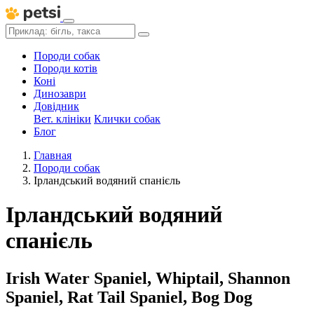
Породи собак
Породи котів
Коні
Динозаври
Довідник
Вет. клініки
Клички собак
Блог
Главная
Породи собак
Ірландський водяний спанієль
Ірландський водяний
спанієль
Irish Water Spaniel, Whiptail, Shannon
Spaniel, Rat Tail Spaniel, Bog Dog