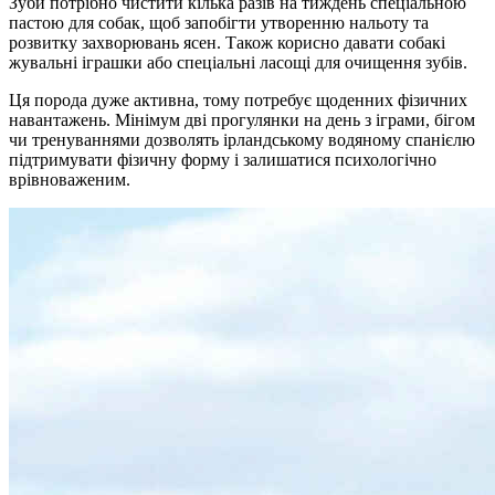
Зуби потрібно чистити кілька разів на тиждень спеціальною
пастою для собак, щоб запобігти утворенню нальоту та
розвитку захворювань ясен. Також корисно давати собакі
жувальні іграшки або спеціальні ласощі для очищення зубів.
Ця порода дуже активна, тому потребує щоденних фізичних
навантажень. Мінімум дві прогулянки на день з іграми, бігом
чи тренуваннями дозволять ірландському водяному спанієлю
підтримувати фізичну форму і залишатися психологічно
врівноваженим.