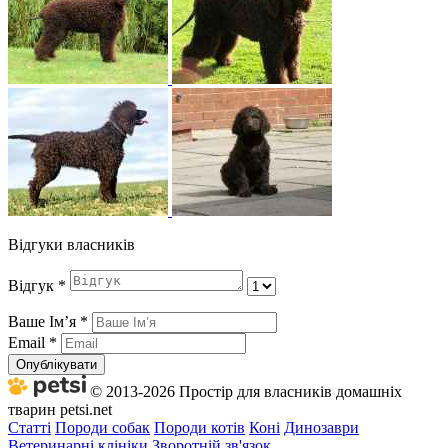
Відгуки власників
Відгук
*
Ваше Імʼя
*
Email
*
Опублікувати
© 2013-2026 Простір для власників домашніх
тварин petsi.net
Статті
Породи собак
Породи котів
Коні
Динозаври
Ветеринарні клініки
Зворотній зв'язок