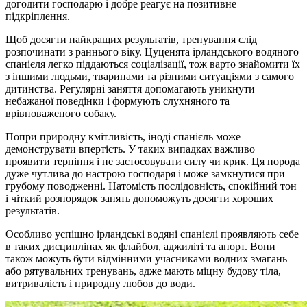
догодити господарю і добре реагує на позитивне
підкріплення.
Щоб досягти найкращих результатів, тренування слід
розпочинати з раннього віку. Цуценята ірландського водяного
спанієля легко піддаються соціалізації, тож варто знайомити їх
з іншими людьми, тваринами та різними ситуаціями з самого
дитинства. Регулярні заняття допомагають уникнути
небажаної поведінки і формують слухняного та
врівноваженого собаку.
Попри природну кмітливість, іноді спанієль може
демонструвати впертість. У таких випадках важливо
проявити терпіння і не застосовувати силу чи крик. Ця порода
дуже чутлива до настрою господаря і може замкнутися при
грубому поводженні. Натомість послідовність, спокійний тон
і чіткий розпорядок занять допоможуть досягти хороших
результатів.
Особливо успішно ірландські водяні спанієлі проявляють себе
в таких дисциплінах як флайбол, аджиліті та апорт. Вони
також можуть бути відмінними учасниками водних змагань
або рятувальних тренувань, адже мають міцну будову тіла,
витривалість і природну любов до води.