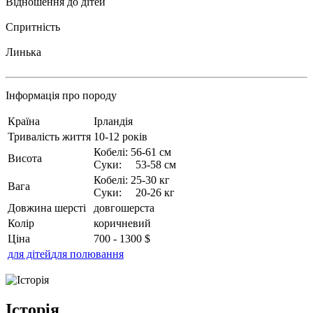
Відношення до дітей
Спритність
Линька
Інформація про породу
Країна
Ірландія
Тривалість життя
10-12 років
Кобелі: 56-61 см
Висота
Суки: 53-58 см
Кобелі: 25-30 кг
Вага
Суки: 20-26 кг
Довжина шерсті
довгошерста
Колір
коричневий
Ціна
700 - 1300 $
для дітей
для полювання
Історія