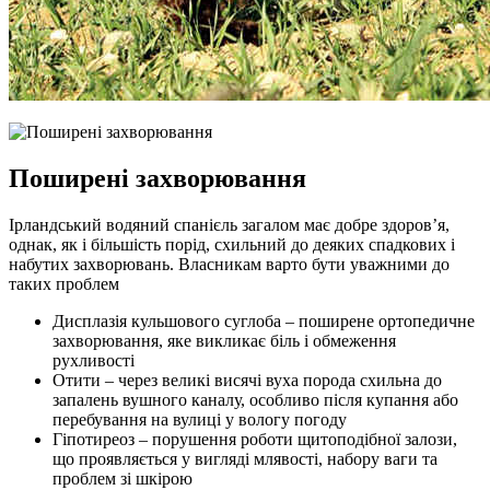
Поширені захворювання
Ірландський водяний спанієль загалом має добре здоров’я,
однак, як і більшість порід, схильний до деяких спадкових і
набутих захворювань. Власникам варто бути уважними до
таких проблем
Дисплазія кульшового суглоба – поширене ортопедичне
захворювання, яке викликає біль і обмеження
рухливості
Отити – через великі висячі вуха порода схильна до
запалень вушного каналу, особливо після купання або
перебування на вулиці у вологу погоду
Гіпотиреоз – порушення роботи щитоподібної залози,
що проявляється у вигляді млявості, набору ваги та
проблем зі шкірою