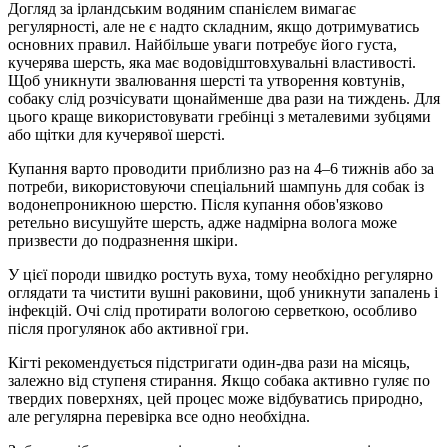
Догляд за ірландським водяним спанієлем вимагає
регулярності, але не є надто складним, якщо дотримуватись
основних правил. Найбільше уваги потребує його густа,
кучерява шерсть, яка має водовідштовхувальні властивості.
Щоб уникнути звалювання шерсті та утворення ковтунів,
собаку слід розчісувати щонайменше два рази на тиждень. Для
цього краще використовувати гребінці з металевими зубцями
або щітки для кучерявої шерсті.
Купання варто проводити приблизно раз на 4–6 тижнів або за
потреби, використовуючи спеціальний шампунь для собак із
водонепроникною шерстю. Після купання обов'язково
ретельно висушуйте шерсть, адже надмірна волога може
призвести до подразнення шкіри.
У цієї породи швидко ростуть вуха, тому необхідно регулярно
оглядати та чистити вушні раковини, щоб уникнути запалень і
інфекцій. Очі слід протирати вологою серветкою, особливо
після прогулянок або активної гри.
Кігті рекомендується підстригати один-два рази на місяць,
залежно від ступеня стирання. Якщо собака активно гуляє по
твердих поверхнях, цей процес може відбуватись природно,
але регулярна перевірка все одно необхідна.