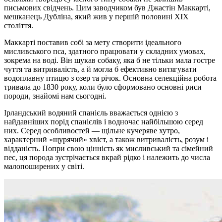
письмових свідчень. Цим заводчиком був Джастін Маккарті,
мешканець Дубліна, який жив у першій половині XIX
століття.
Маккарті поставив собі за мету створити ідеального
мисливського пса, здатного працювати у складних умовах,
зокрема на воді. Він шукав собаку, яка б не тільки мала гостре
чуття та витривалість, а й могла б ефективно витягувати
водоплавну птицю з озер та річок. Основна селекційна робота
тривала до 1830 року, коли було сформовано основні риси
породи, знайомі нам сьогодні.
Ірландський водяний спанієль вважається однією з
найдавніших порід спанієлів і водночас найбільшою серед
них. Серед особливостей — щільне кучеряве хутро,
характерний «щурячий» хвіст, а також витривалість, розум і
відданість. Попри свою цінність як мисливський та сімейний
пес, ця порода зустрічається вкрай рідко і належить до числа
малопоширених у світі.