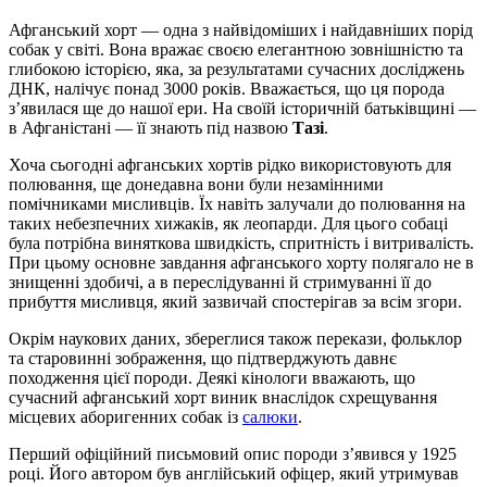
Афганський хорт — одна з найвідоміших і найдавніших порід
собак у світі. Вона вражає своєю елегантною зовнішністю та
глибокою історією, яка, за результатами сучасних досліджень
ДНК, налічує понад 3000 років. Вважається, що ця порода
з’явилася ще до нашої ери. На своїй історичній батьківщині —
в Афганістані — її знають під назвою
Тазі
.
Хоча сьогодні афганських хортів рідко використовують для
полювання, ще донедавна вони були незамінними
помічниками мисливців. Їх навіть залучали до полювання на
таких небезпечних хижаків, як леопарди. Для цього собаці
була потрібна виняткова швидкість, спритність і витривалість.
При цьому основне завдання афганського хорту полягало не в
знищенні здобичі, а в переслідуванні й стримуванні її до
прибуття мисливця, який зазвичай спостерігав за всім згори.
Окрім наукових даних, збереглися також перекази, фольклор
та старовинні зображення, що підтверджують давнє
походження цієї породи. Деякі кінологи вважають, що
сучасний афганський хорт виник внаслідок схрещування
місцевих аборигенних собак із
салюки
.
Перший офіційний письмовий опис породи з’явився у 1925
році. Його автором був англійський офіцер, який утримував