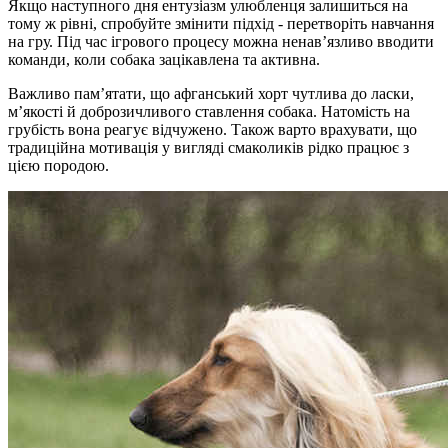
Якщо наступного дня ентузіазм улюбленця залишиться на
тому ж рівні, спробуйте змінити підхід - перетворіть навчання
на гру. Під час ігрового процесу можна ненав’язливо вводити
команди, коли собака зацікавлена та активна.
Важливо пам’ятати, що афганський хорт чутлива до ласки,
м’якості й доброзичливого ставлення собака. Натомість на
грубість вона реагує відчужено. Також варто врахувати, що
традиційна мотивація у вигляді смаколиків рідко працює з
цією породою.