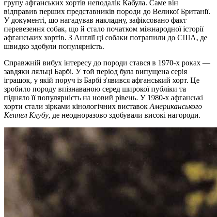
групу афганських хортів неподалік Кабула. Саме він
відправив перших представників породи до Великої Британії.
У документі, що нагадував накладну, зафіксовано факт
перевезення собак, що й стало початком міжнародної історії
афганських хортів. З Англії ці собаки потрапили до США, де
швидко здобули популярність.
Справжній вибух інтересу до породи стався в 1970-х роках —
завдяки ляльці Барбі. У той період була випущена серія
іграшок, у якій поруч із Барбі з'явився афганський хорт. Це
зробило породу впізнаваною серед широкої публіки та
підняло її популярність на новий рівень. У 1980-х афганські
хорти стали зірками кінологічних виставок
Американського
Кеннел Клубу
, де неодноразово здобували високі нагороди.