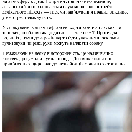
на атмосферу в домі. Попри внутрішню незалежність,
афганський хорт залишається слухняною, але потребує
делікатного підходу — тиск чи нав’язування правил викликає
у неї стрес і замкнутість.
У спілкуванні з дітьми афганські хорти зазвичай ласкаві та
терплячі, особливо якщо дитина — член сім’ї. Проте для
родин із дітьми до 4 років варто бути уважними, оскільки
гучні звуки чи різкі рухи можуть налякати собаку.
Незважаючи на деяку відстороненість, це надзвичайно
любляча, розумна й чуйна порода. До своїх людей вона
прив’язується щиро, але до незнайомців ставиться стримано.