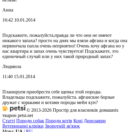
Анна
16:42 10.01.2014
Подскажите, пожалуйста,правда ли что они не имеют
никакого запаха? просто на днях мы взяли афгана и когда она
нервничала пахла очень неприятно! Очень хочу афгана но у
нас квартира и запах очень чувствуется! Подскажите, это
единичный случай или у них такой природный запах?
Людмила
11:40 15.01.2014
Планируем приобрести себе щенка этой породы.
Владельцы подскажите, пожалуйста. афганские борзые
дружат с хорьками и котами породы мейн кун?
© 2013-2026 Простір для власників домашніх
тварин petsi.net
Статті
Породи собак
Породи котів
Коні
Динозаври
Ветеринарні клініки
Зворотній зв'язок
Мова:
UA
|
RU