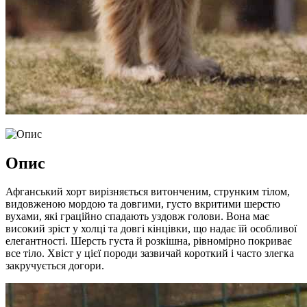
Опис
Афганський хорт вирізняється витонченим, струнким тілом,
видовженою мордою та довгими, густо вкритими шерстю
вухами, які граційно спадають уздовж голови. Вона має
високий зріст у холці та довгі кінцівки, що надає їй особливої
елегантності. Шерсть густа й розкішна, рівномірно покриває
все тіло. Хвіст у цієї породи зазвичай короткий і часто злегка
закручується догори.