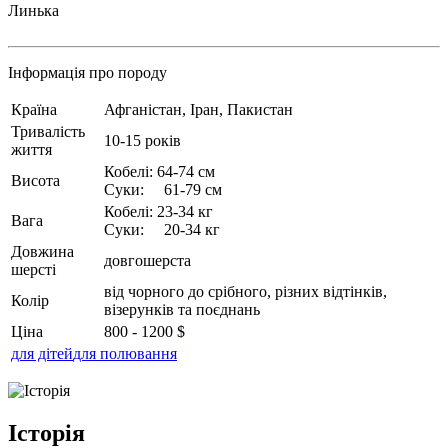
Линька
Інформація про породу
Країна
Афганістан, Іран, Пакистан
Тривалість
10-15 років
життя
Кобелі: 64-74 см
Висота
Суки: 61-79 см
Кобелі: 23-34 кг
Вага
Суки: 20-34 кг
Довжина
довгошерста
шерсті
від чорного до срібного, різних відтінків,
Колір
візерунків та поєднань
Ціна
800 - 1200 $
для дітей
для полювання
Історія