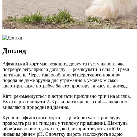
Догляд
Афганський хорт має розкішну, довгу та густу шерсть, яка
потребує регулярного догляду — розчісувати її слід 2–3 рази
на тиждень. Через такі особливості шерстяного покриву
порода не дуже зручна для утримання в умовах міської
квартири, адже потребує багато простору та часу на догляд.
Кігті рекомендується підстригати приблизно тричі на місяць.
Вуха варто очищати 2–3 рази на тиждень, а очі — щоденно,
видаляючи природні виділення.
Купання афганського хорта — цілий ритуал. Процедуру
проводять раз на тиждень у теплому приміщенні. Шампунь
обов’язково розводять з водою і використовують засіб із
низьким рівнем pH. Спочатку шерсть зволожують водою