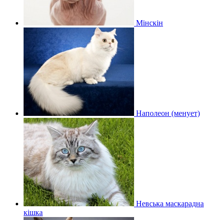
Мінскін
Наполеон (менует)
Невська маскарадна
кішка