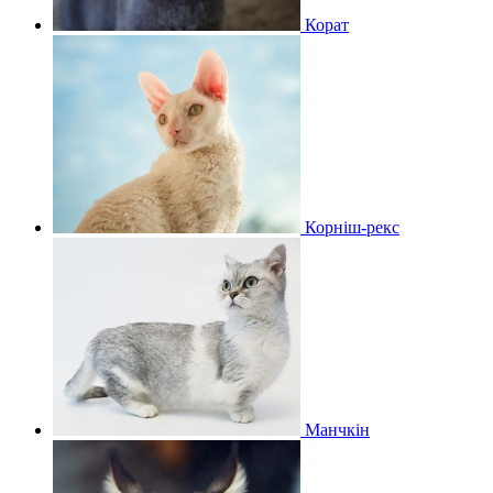
Корат
Корніш-рекс
Манчкін