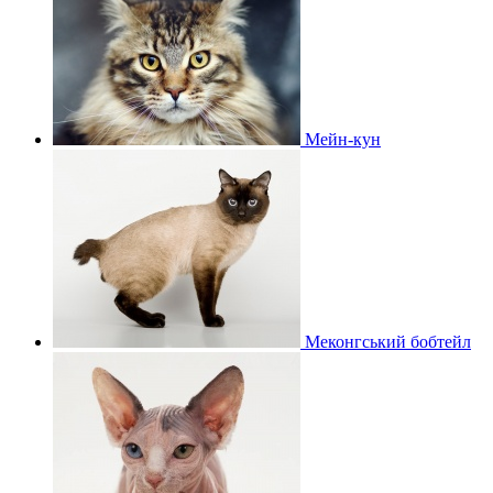
Мейн-кун
Меконгський бобтейл