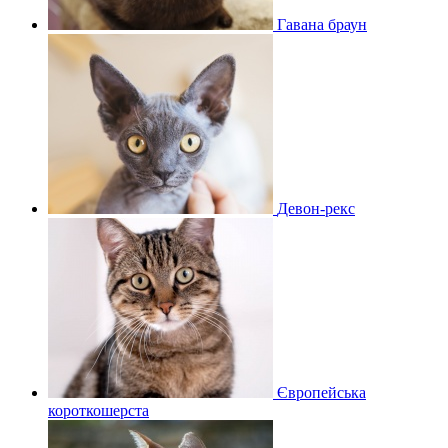
Гавана браун
Девон-рекс
Європейська
короткошерста