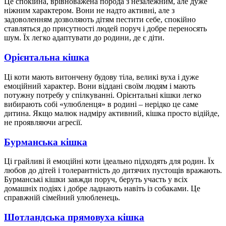
Це спокійна, врівноважена порода з незалежним, але дуже
ніжним характером. Вони не надто активні, але з
задоволенням дозволяють дітям пестити себе, спокійно
ставляться до присутності людей поруч і добре переносять
шум. Їх легко адаптувати до родини, де є діти.
Орієнтальна кішка
Ці коти мають витончену будову тіла, великі вуха і дуже
емоційний характер. Вони віддані своїм людям і мають
потужну потребу у спілкуванні. Орієнтальні кішки легко
вибирають собі «улюбленця» в родині – нерідко це саме
дитина. Якщо малюк надміру активний, кішка просто відійде,
не проявляючи агресії.
Бурманська кішка
Ці грайливі й емоційні коти ідеально підходять для родин. Їх
любов до дітей і толерантність до дитячих пустощів вражають.
Бурманські кішки завжди поруч, беруть участь у всіх
домашніх подіях і добре ладнають навіть із собаками. Це
справжній сімейний улюбленець.
Шотландська прямовуха кішка