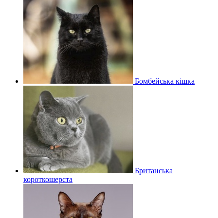
Бомбейська кішка
Британська
короткошерста