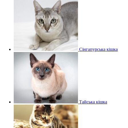
Сінгапурська кішка
Тайська кішка