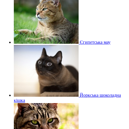
Єгипетська мау
Йоркська шоколадна
кішка