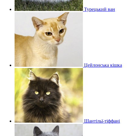
Турецький ван
Цейлонська кішка
Шантільї-тіффані