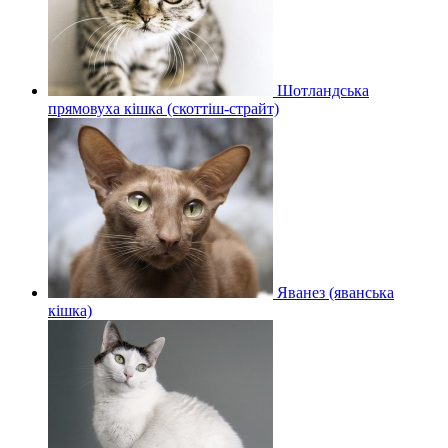
Шотландська
прямовуха кішка (скоттіш-страйт)
Яванез (яванська
кішка)