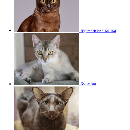
Бурманська кішка
Бурміла