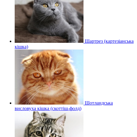
Шартрез (картезіанська
кішка)
Шотландська
висловуха кішка (скоттіш-фолд)