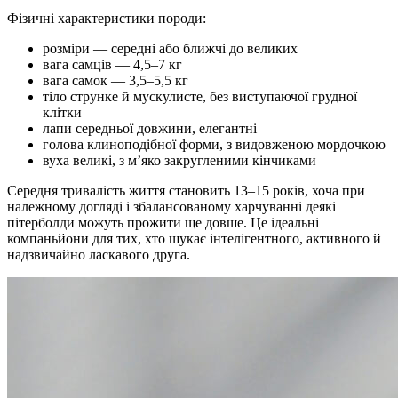
Фізичні характеристики породи:
розміри — середні або ближчі до великих
вага самців — 4,5–7 кг
вага самок — 3,5–5,5 кг
тіло струнке й мускулисте, без виступаючої грудної
клітки
лапи середньої довжини, елегантні
голова клиноподібної форми, з видовженою мордочкою
вуха великі, з м’яко закругленими кінчиками
Середня тривалість життя становить 13–15 років, хоча при
належному догляді і збалансованому харчуванні деякі
пітерболди можуть прожити ще довше. Це ідеальні
компаньйони для тих, хто шукає інтелігентного, активного й
надзвичайно ласкавого друга.