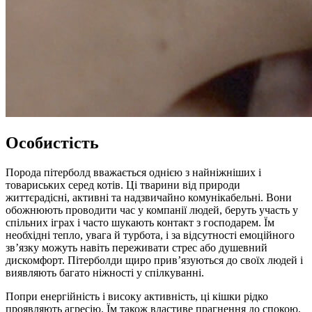
Особистість
Порода пітерболд вважається однією з найніжніших і
товариських серед котів. Ці тварини від природи
життєрадісні, активні та надзвичайно комунікабельні. Вони
обожнюють проводити час у компанії людей, беруть участь у
спільних іграх і часто шукають контакт з господарем. Їм
необхідні тепло, увага й турбота, і за відсутності емоційного
зв’язку можуть навіть переживати стрес або душевний
дискомфорт. Пітерболди щиро прив’язуються до своїх людей і
виявляють багато ніжності у спілкуванні.
Попри енергійність і високу активність, ці кішки рідко
проявляють агресію. Їм також властиве прагнення до спокою,