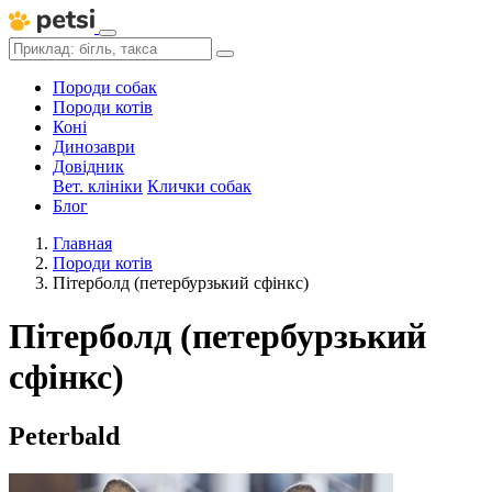
Породи собак
Породи котів
Коні
Динозаври
Довідник
Вет. клініки
Клички собак
Блог
Главная
Породи котів
Пітерболд (петербурзький сфінкс)
Пітерболд (петербурзький
сфінкс)
Peterbald