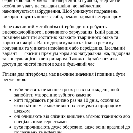
серветкою або м’якою гіпоалергенною губкою, звертаючи
особливу увагу на складки шкіри, де найчастіше
накопичуються забруднення. Щоб уникнути подразнень,
використовують лише засоби, рекомендовані ветеринаром.
Через активний метаболізм пітерболди потребують
висококалорійного і поживного харчування. Їхній раціон
повинен містити достатню кількість тваринного білка та
корисних жирів. Варто дотримуватись чіткого режиму
годування та уникати недоїдання або переїдання. Ідеальний
варіант — якісний преміум-корм або натуральна їжа, підібрана
за консультацією з ветеринаром. Також слід забезпечити
доступ до чистої питної води в будь-який час.
Гігієна для пітерболда має важливе значення і повинна бути
регулярною
зуби чистять не менше трьох разів на тиждень, щоб
запобігти утворенню зубного каменю
кігті підрізають приблизно раз на 10 днів, особливо
якщо кіт не має можливості їх сточувати природним
шляхом
очі очищають від слізних виділень м’якою тканиною або
спеціальними серветками
вуха прочищають дуже обережно, адже вони вразливі до
подразнень та інфекцій