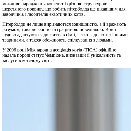
можливе народження кошенят із різною структурою
шерстяного покриву, що робить пітерболда ще цікавішим для
заводчиків і любителів екзотичних котів.
Пітерболди не лише вирізняються зовнішністю, а й вражають
розумом, товариськістю та граційною поведінкою. Вони
чудово адаптуються до життя в сім’ї, легко ладнають з іншими
тваринами, а також обожнюють спілкування з людьми.
У 2006 році Міжнародна асоціація котів (TICA) офіційно
надала породі статус Чемпіона, визнавши її унікальність та
заслуги в котячому світі.