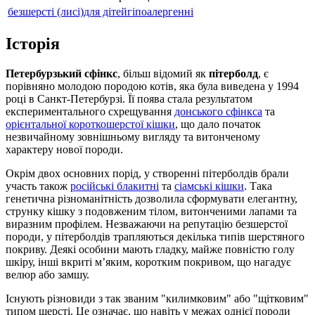
безшерсті (лисі)
для дітей
гіпоалергенні
Історія
Петербурзький сфінкс
, більш відомий як
пітерболд
, є
порівняно молодою породою котів, яка була виведена у 1994
році в Санкт-Петербурзі. Її поява стала результатом
експериментального схрещування
донського сфінкса
та
орієнтальної короткошерстої кішки
, що дало початок
незвичайному зовнішньому вигляду та витонченому
характеру нової породи.
Окрім двох основних порід, у створенні пітерболдів брали
участь також
російські блакитні
та
сіамські кішки
. Така
генетична різноманітність дозволила сформувати елегантну,
струнку кішку з подовженим тілом, витонченими лапами та
виразним профілем. Незважаючи на репутацію безшерстої
породи, у пітерболдів трапляються декілька типів шерстяного
покриву. Деякі особини мають гладку, майже повністю голу
шкіру, інші вкриті м’яким, коротким покривом, що нагадує
велюр або замшу.
Існують різновиди з так званим "килимковим" або "щітковим"
типом шерсті. Це означає, що навіть у межах однієї породи