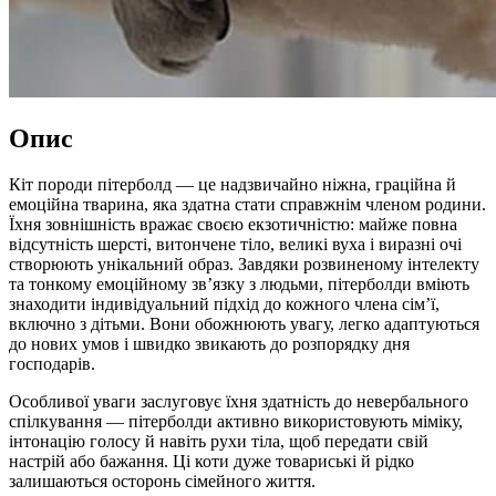
Опис
Кіт породи пітерболд — це надзвичайно ніжна, граційна й
емоційна тварина, яка здатна стати справжнім членом родини.
Їхня зовнішність вражає своєю екзотичністю: майже повна
відсутність шерсті, витончене тіло, великі вуха і виразні очі
створюють унікальний образ. Завдяки розвиненому інтелекту
та тонкому емоційному зв’язку з людьми, пітерболди вміють
знаходити індивідуальний підхід до кожного члена сім’ї,
включно з дітьми. Вони обожнюють увагу, легко адаптуються
до нових умов і швидко звикають до розпорядку дня
господарів.
Особливої уваги заслуговує їхня здатність до невербального
спілкування — пітерболди активно використовують міміку,
інтонацію голосу й навіть рухи тіла, щоб передати свій
настрій або бажання. Ці коти дуже товариські й рідко
залишаються осторонь сімейного життя.