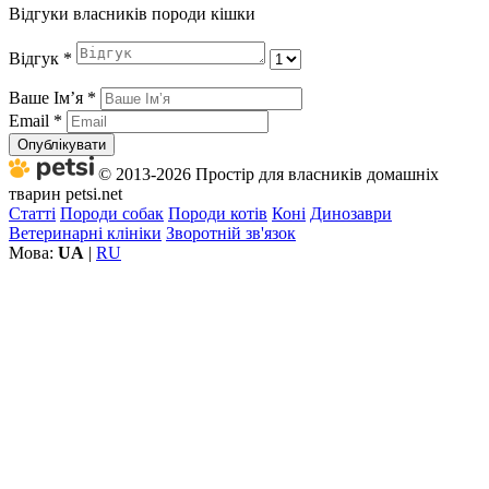
Відгуки власників породи кішки
Відгук
*
Ваше Імʼя
*
Email
*
Опублікувати
© 2013-2026 Простір для власників домашніх
тварин petsi.net
Статті
Породи собак
Породи котів
Коні
Динозаври
Ветеринарні клініки
Зворотній зв'язок
Мова:
UA
|
RU