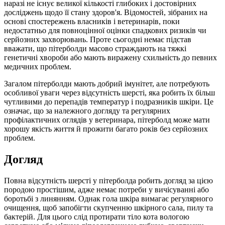
наразі не існує великої кількості глибоких і достовірних
досліджень щодо її стану здоров'я. Відомостей, зібраних на
основі спостережень власників і ветеринарів, поки
недостатньо для повноцінної оцінки спадкових ризиків чи
серйозних захворювань. Проте сьогодні немає підстав
вважати, що пітерболди масово страждають на тяжкі
генетичні хвороби або мають виражену схильність до певних
медичних проблем.
Загалом пітерболди мають добрий імунітет, але потребують
особливої уваги через відсутність шерсті, яка робить їх більш
чутливими до перепадів температур і подразників шкіри. Це
означає, що за належного догляду та регулярних
профілактичних оглядів у ветеринара, пітерболд може мати
хорошу якість життя й прожити багато років без серйозних
проблем.
Догляд
Повна відсутність шерсті у пітерболда робить догляд за цією
породою простішим, адже немає потреби у вичісуванні або
боротьбі з линянням. Однак гола шкіра вимагає регулярного
очищення, щоб запобігти скупченню шкірного сала, пилу та
бактерій. Для цього слід протирати тіло кота вологою