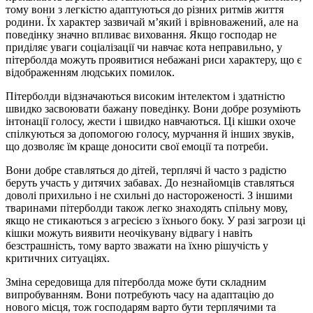
тому вони з легкістю адаптуються до різних ритмів життя
родини. Їх характер зазвичай м’який і врівноважений, але на
поведінку значно впливає виховання. Якщо господар не
приділяє уваги соціалізації чи навчає кота неправильно, у
пітерболда можуть проявитися небажані риси характеру, що є
відображенням людських помилок.
Пітерболди відзначаються високим інтелектом і здатністю
швидко засвоювати бажану поведінку. Вони добре розуміють
інтонації голосу, жести і швидко навчаються. Ці кішки охоче
спілкуються за допомогою голосу, мурчання й інших звуків,
що дозволяє їм краще доносити свої емоції та потреби.
Вони добре ставляться до дітей, терплячі й часто з радістю
беруть участь у дитячих забавах. До незнайомців ставляться
доволі прихильно і не схильні до настороженості. З іншими
тваринами пітерболди також легко знаходять спільну мову,
якщо не стикаються з агресією з їхнього боку. У разі загрози ці
кішки можуть виявити неочікувану відвагу і навіть
безстрашність, тому варто зважати на їхню рішучість у
критичних ситуаціях.
Зміна середовища для пітерболда може бути складним
випробуванням. Вони потребують часу на адаптацію до
нового місця, тож господарям варто бути терплячими та