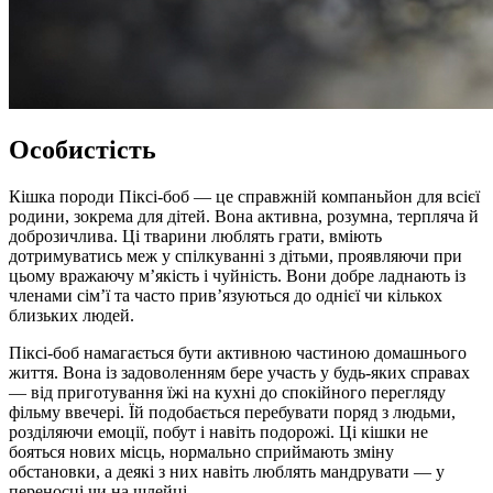
Особистість
Кішка породи Піксі-боб — це справжній компаньйон для всієї
родини, зокрема для дітей. Вона активна, розумна, терпляча й
доброзичлива. Ці тварини люблять грати, вміють
дотримуватись меж у спілкуванні з дітьми, проявляючи при
цьому вражаючу м’якість і чуйність. Вони добре ладнають із
членами сім’ї та часто прив’язуються до однієї чи кількох
близьких людей.
Піксі-боб намагається бути активною частиною домашнього
життя. Вона із задоволенням бере участь у будь-яких справах
— від приготування їжі на кухні до спокійного перегляду
фільму ввечері. Їй подобається перебувати поряд з людьми,
розділяючи емоції, побут і навіть подорожі. Ці кішки не
бояться нових місць, нормально сприймають зміну
обстановки, а деякі з них навіть люблять мандрувати — у
переносці чи на шлейці.