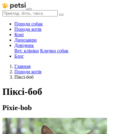
Породи собак
Породи котів
Коні
Динозаври
Довідник
Вет. клініки
Клички собак
Блог
Главная
Породи котів
Піксі-боб
Піксі-боб
Pixie-bob