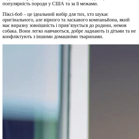
популярність породи у США та за її межами.
Піксі-боб – це ідеальний вибір для тих, хто шукає
оригінального, але вірного та ласкавого компаньйона, який
має виразну зовнішність і прив’язується до родини, немов
собака. Вони легко навчаються, добре ладнають із дітьми та не
конфліктують з іншими домашніми тваринами.