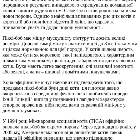
народився в результаті випадкового схрещування домашньої
кішки з диким рудим котом. Саме Піксі став родоначальником
нової породи. Однією з найбільш впізнаваних рис цих котів є
короткий або повністю відсутній хвіст, що одразу ж
приваблює увагу та додає породі унікальності.
Піксі-боб має міцну, мускулисту статуру та досить великі
розміри. Дорослі самці можуть важити від 6 до 8 кг, і така маса
є цілком нормальною для цієї породи. У котів щільна шерсть,
яка може бути як короткою, так і напівдовгою, з характерним
плямистим малюнком, що нагадує забарвлення диких лісових
котів. Вуха мають легке заокруглення, очі зазвичай золотисті
або зелені, а лапи – широкі з помітними подушечками.
Хоча офіційно не існує наукових підтверджень того, що
предками піксі-бобів були дикі коти, ця гіпотеза давно
вкоренилася в середовищі фелінологів і любителів породи.
Їхній "дикий" вигляд у поєднанні з лагідним характером
створює враження, ніби перед вами справжній міні-рис у
домашніх умовах.
У 1994 році Міжнародна асоціація котів (TICA) офіційно
визнала піксі-боб як окрему породу. Через одинадцять років, у
2005-му, Американська асоціація любителів котів також
надала їй офіційне визнання, що значно підвищило