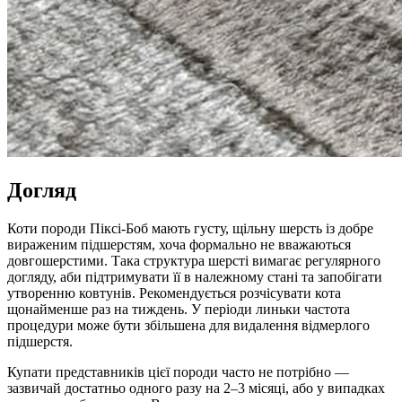
Догляд
Коти породи Піксі-Боб мають густу, щільну шерсть із добре
вираженим підшерстям, хоча формально не вважаються
довгошерстими. Така структура шерсті вимагає регулярного
догляду, аби підтримувати її в належному стані та запобігати
утворенню ковтунів. Рекомендується розчісувати кота
щонайменше раз на тиждень. У періоди линьки частота
процедури може бути збільшена для видалення відмерлого
підшерстя.
Купати представників цієї породи часто не потрібно —
зазвичай достатньо одного разу на 2–3 місяці, або у випадках