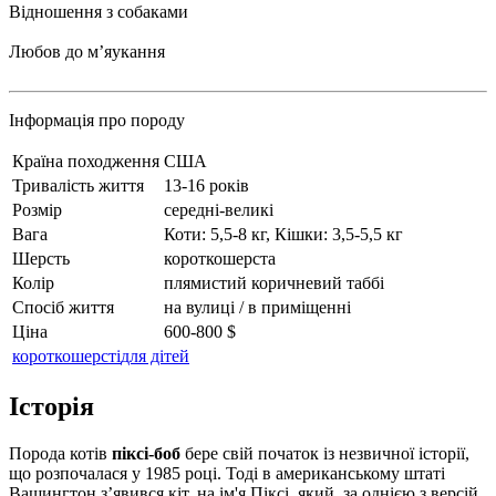
Відношення з собаками
Любов до мʼяукання
Інформація про породу
Країна походження
США
Тривалість життя
13-16 років
Розмір
середні-великі
Вага
Коти: 5,5-8 кг, Кішки: 3,5-5,5 кг
Шерсть
короткошерста
Колір
плямистий коричневий таббі
Спосіб життя
на вулиці / в приміщенні
Ціна
600-800 $
короткошерсті
для дітей
Історія
Порода котів
піксі-боб
бере свій початок із незвичної історії,
що розпочалася у 1985 році. Тоді в американському штаті
Вашингтон з’явився кіт, на ім'я Піксі, який, за однією з версій,