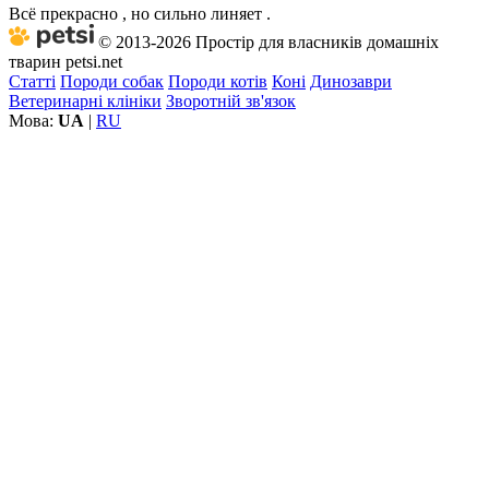
Всё прекрасно , но сильно линяет .
© 2013-2026 Простір для власників домашніх
тварин petsi.net
Статті
Породи собак
Породи котів
Коні
Динозаври
Ветеринарні клініки
Зворотній зв'язок
Мова:
UA
|
RU