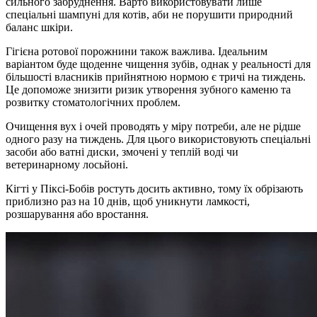
сильного забруднення. Варто використовувати лише
спеціальні шампуні для котів, аби не порушити природний
баланс шкіри.
Гігієна ротової порожнини також важлива. Ідеальним
варіантом буде щоденне чищення зубів, однак у реальності для
більшості власників прийнятною нормою є тричі на тиждень.
Це допоможе знизити ризик утворення зубного каменю та
розвитку стоматологічних проблем.
Очищення вух і очей проводять у міру потреби, але не рідше
одного разу на тиждень. Для цього використовують спеціальні
засоби або ватні диски, змочені у теплій воді чи
ветеринарному лосьйоні.
Кігті у Піксі-Бобів ростуть досить активно, тому їх обрізають
приблизно раз на 10 днів, щоб уникнути ламкості,
розшарування або вростання.