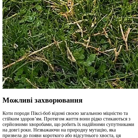
Можливі захворювання
Коти породи Піксі-боб відомі своєю загальною міцністю та
стійким здоров’ям. Протягом життя вони рідко стикаються з
серйозними хворобами, що робить їх надійними супутниками
на довгі роки. Незважаючи на природну мутацію, яка
призвела до появи короткого або відсутнього хвоста, ця