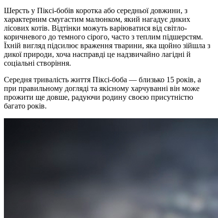
Шерсть у Піксі-бобів коротка або середньої довжини, з
характерним смугастим малюнком, який нагадує диких
лісових котів. Відтінки можуть варіюватися від світло-
коричневого до темного сірого, часто з теплим підшерстям.
Їхній вигляд підсилює враження тварини, яка щойно зійшла з
дикої природи, хоча насправді це надзвичайно лагідні й
соціальні створіння.
Середня тривалість життя Піксі-боба — близько 15 років, а
при правильному догляді та якісному харчуванні він може
прожити ще довше, радуючи родину своєю присутністю
багато років.