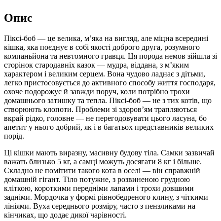
Опис
Піксі-боб — це велика, м’яка на вигляд, але міцна всередині
кішка, яка поєднує в собі якості доброго друга, розумного
компаньйона та невтомного гравця. Ця порода немов зійшла зі
сторінок стародавніх казок — мудра, віддана, з м’яким
характером і великим серцем. Вона чудово ладнає з дітьми,
легко пристосовується до активного способу життя господаря,
охоче подорожує й завжди поруч, коли потрібно трохи
домашнього затишку та тепла. Піксі-боб — не з тих котів, що
створюють клопоти. Проблеми зі здоров’ям трапляються
вкрай рідко, головне — не перегодовувати цього ласуна, бо
апетит у нього добрий, як і в багатьох представників великих
порід.
Ці кішки мають виразну, масивну будову тіла. Самки зазвичай
важать близько 5 кг, а самці можуть досягати 8 кг і більше.
Складно не помітити такого кота в оселі — він справжній
домашній гігант. Тіло потужне, з розвиненою грудною
кліткою, короткими передніми лапами і трохи довшими
задніми. Мордочка у формі рівнобедреного клину, з чіткими
лініями. Вуха середнього розміру, часто з пензликами на
кінчиках, що додає дикої чарівності.