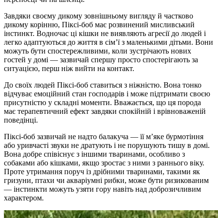
Завдяки своєму дикому зовнішньому вигляду й частково
дикому корінню, Піксі-боб має розвинений мисливський
інстинкт. Водночас ці кішки не виявляють агресії до людей і
легко адаптуються до життя в сім’ї з маленькими дітьми. Вони
можуть бути спостережливими, коли зустрічають нових
гостей у домі — зазвичай спершу просто спостерігають за
ситуацією, перш ніж вийти на контакт.
До своїх людей Піксі-боб ставиться з ніжністю. Вона тонко
відчуває емоційний стан господарів і може підтримати своєю
присутністю у складні моменти. Вважається, що ця порода
має терапевтичний ефект завдяки спокійній і врівноваженій
поведінці.
Піксі-боб зазвичай не надто балакуча — її м’яке бурмотіння
або уривчасті звуки не дратують і не порушують тишу в домі.
Вона добре співіснує з іншими тваринами, особливо з
собаками або кішками, якщо зростає з ними з раннього віку.
Проте утримання поруч із дрібними тваринами, такими як
гризуни, птахи чи акваріумні рибки, може бути ризикованим
— інстинкти можуть узяти гору навіть над доброзичливим
характером.