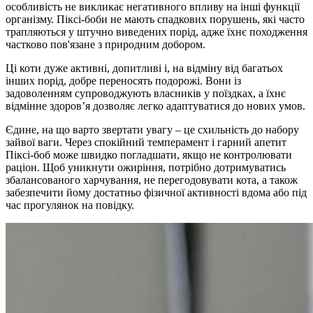
особливість не викликає негативного впливу на інші функції
організму. Піксі-боби не мають спадкових порушень, які часто
трапляються у штучно виведених порід, адже їхнє походження
частково пов'язане з природним добором.
Ці коти дуже активні, допитливі і, на відміну від багатьох
інших порід, добре переносять подорожі. Вони із
задоволенням супроводжують власників у поїздках, а їхнє
відмінне здоров’я дозволяє легко адаптуватися до нових умов.
Єдине, на що варто звертати увагу – це схильність до набору
зайвої ваги. Через спокійний темперамент і гарний апетит
Піксі-боб може швидко погладшати, якщо не контролювати
раціон. Щоб уникнути ожиріння, потрібно дотримуватись
збалансованого харчування, не перегодовувати кота, а також
забезпечити йому достатньо фізичної активності вдома або під
час прогулянок на повідку.