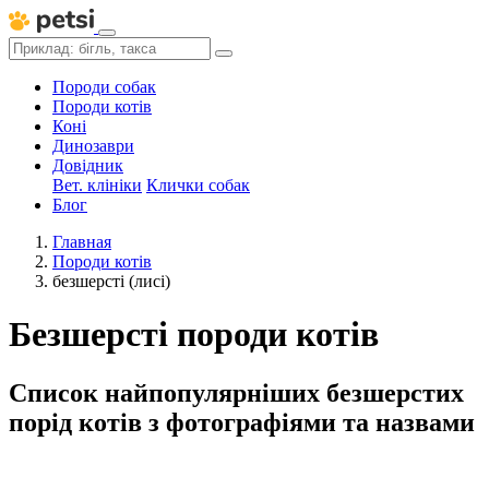
Породи собак
Породи котів
Коні
Динозаври
Довідник
Вет. клініки
Клички собак
Блог
Главная
Породи котів
безшерсті (лисі)
Безшерсті породи котів
Список найпопулярніших безшерстих
порід котів з фотографіями та назвами