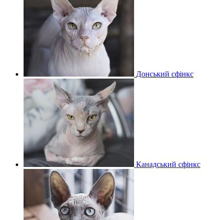
Донський сфінкс
Канадський сфінкс