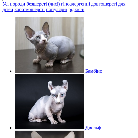
Усі породи
безшерсті (лисі)
гіпоалергенні
довгошерсті
для
дітей
короткошерсті
популярні
рідкісні
Бамбіно
Двельф