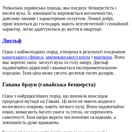
Унікальна українська порода, яка поєднує безшерстість і
висячі вуха. Їх зовнішність вирізняється витонченістю,
довгими лапами і характерним силуетом. Левкої добрі,
прив’язуються до господаря, мають інтелігентний і спокійний
характер, легко адаптуються до життя в квартирі.
Двельф
Одна з наймолодших порід, утворена в результаті поєднання
канадського сфінкса
,
американського керла
і
манчкіна
. Вона
має короткі лапи, загнуті вуха та голу шкіру. Двельф
надзвичайно рідкісний і вважається експериментальною
породою. Їхня ціна може сягати десятків тисяч доларів.
Гавана браун (гавайська безшерста)
Одна з найрідкісніших порід, що виникла внаслідок
природної мутації на Гаваях. Ці коти не мають жодного
волосяного покриву, навіть легкого пуху. Вони надзвичайно
ніжні, вимагають багато уваги та тепла, не переносять
самотності. Їхня шкіра вкрита численними складками, а
зовнішність дуже вражаюча.