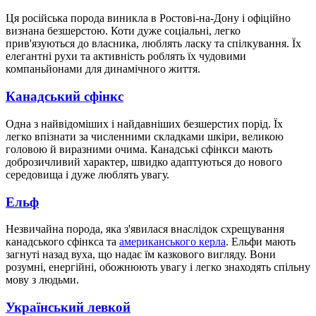
Ця російська порода виникла в Ростові-на-Дону і офіційно
визнана безшерстою. Коти дуже соціальні, легко
прив'язуються до власника, люблять ласку та спілкування. Їх
елегантні рухи та активність роблять їх чудовими
компаньйонами для динамічного життя.
Канадський сфінкс
Одна з найвідоміших і найдавніших безшерстих порід. Їх
легко впізнати за численними складками шкіри, великою
головою й виразними очима. Канадські сфінкси мають
доброзичливий характер, швидко адаптуються до нового
середовища і дуже люблять увагу.
Ельф
Незвичайна порода, яка з'явилася внаслідок схрещування
канадського сфінкса та
американського керла
. Ельфи мають
загнуті назад вуха, що надає їм казкового вигляду. Вони
розумні, енергійні, обожнюють увагу і легко знаходять спільну
мову з людьми.
Український левкой