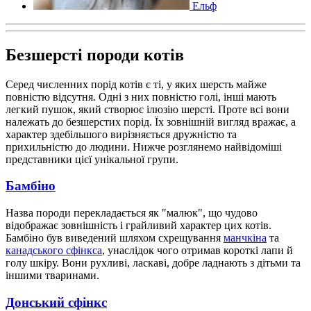
Ельф
Безшерсті породи котів
Серед численних порід котів є ті, у яких шерсть майже
повністю відсутня. Одні з них повністю голі, інші мають
легкий пушок, який створює ілюзію шерсті. Проте всі вони
належать до безшерстих порід. Їх зовнішній вигляд вражає, а
характер здебільшого вирізняється дружністю та
прихильністю до людини. Нижче розглянемо найвідоміші
представники цієї унікальної групи.
Бамбіно
Назва породи перекладається як "малюк", що чудово
відображає зовнішність і грайливий характер цих котів.
Бамбіно був виведений шляхом схрещування
манчкіна
та
канадського сфінкса
, унаслідок чого отримав короткі лапи й
голу шкіру. Вони рухливі, ласкаві, добре ладнають з дітьми та
іншими тваринами.
Донський сфінкс