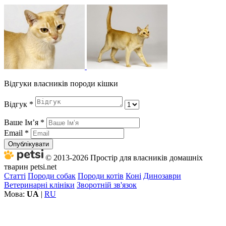
Відгуки власників породи кішки
Відгук
*
Ваше Імʼя
*
Email
*
Опублікувати
© 2013-2026 Простір для власників домашніх
тварин petsi.net
Статті
Породи собак
Породи котів
Коні
Динозаври
Ветеринарні клініки
Зворотній зв'язок
Мова:
UA
|
RU