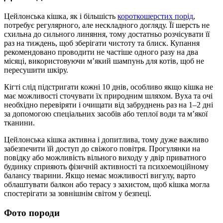
Цейлонська кішка, як і більшість
короткошерстих порід
,
потребує регулярного, але нескладного догляду. Її шерсть не
схильна до сильного линяння, тому достатньо розчісувати її
раз на тиждень, щоб зберігати чистоту та блиск. Купання
рекомендовано проводити не частіше одного разу на два
місяці, використовуючи м’який шампунь для котів, щоб не
пересушити шкіру.
Кігті слід підстригати кожні 10 днів, особливо якщо кішка не
має можливості сточувати їх природним шляхом. Вуха та очі
необхідно перевіряти і очищати від забруднень раз на 1–2 дні
за допомогою спеціальних засобів або теплої води та м’якої
тканини.
Цейлонська кішка активна і допитлива, тому дуже важливо
забезпечити їй доступ до свіжого повітря. Прогулянки на
повідку або можливість вільного виходу у двір приватного
будинку сприяють фізичній активності та психоемоційному
балансу тварини. Якщо немає можливості вигулу, варто
облаштувати балкон або терасу з захистом, щоб кішка могла
спостерігати за зовнішнім світом у безпеці.
Фото породи