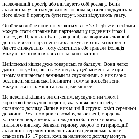
навколишній простір або вигадують собі розвагу. Вони
активно залучаються до життя господаря, охоче слідкують за
його діями й прагнуть бути поруч, коли відчувають увагу.
Особливо добре вони почуваються в сім’ях із дітьми, оскільки
можуть стати справжніми партнерами у щоденних іграх і
пригодах. Ці кішки ніжні, довірливі, але водночас сповнені
допитливості й прагнення досліджувати світ. Їм потрібно
багато спілкування, тому самотність або тривала ізоляція
можуть негативно впливати на їхній настрій.
Цейлонські кішки дуже товариські та балакучі. Вони легко
дають зрозуміти, чого саме хочуть у цей момент, але при
цьому залишаються чемними та слухняними. У них гарно
розвинені мисливські інстинкти, тому за потреби вони
можуть стати відмінними ловцями мишей.
Це невеликі кішки з витонченим, мускулистим тілом і
короткою блискучою шерстю, яка майже не потребує
складного догляду. Лапи в них міцні й стрункі, хвіст середньої
довжини. Вуха помірного розміру, загострені, мордочка
клиноподібна, а великі очі надають обличчю виразного,
пильного вигляду. Завдяки гарному здоров’ю та природній
активності середня тривалість життя цейлонської кішки
становить 15–17 років, хоча за належного догляду можуть