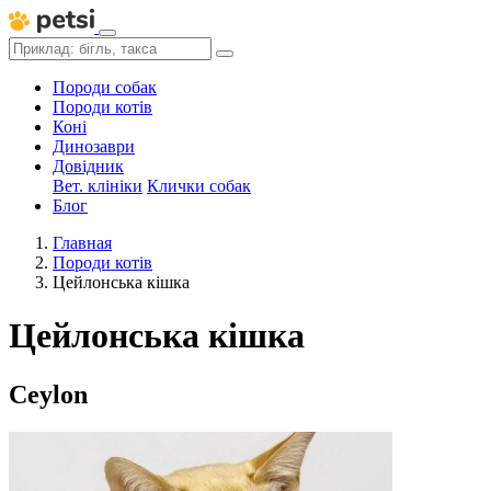
Породи собак
Породи котів
Коні
Динозаври
Довідник
Вет. клініки
Клички собак
Блог
Главная
Породи котів
Цейлонська кішка
Цейлонська кішка
Ceylon