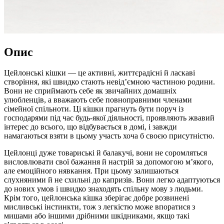
Опис
Цейлонські кішки — це активні, життєрадісні й ласкаві
створіння, які швидко стають невід’ємною частиною родини.
Вони не сприймають себе як звичайних домашніх
улюбленців, а вважають себе повноправними членами
сімейної спільноти. Ці кішки прагнуть бути поруч із
господарями під час будь-якої діяльності, проявляють жвавий
інтерес до всього, що відбувається в домі, і завжди
намагаються взяти в цьому участь хоча б своєю присутністю.
Цейлонці дуже товариські й балакучі, вони не соромляться
висловлювати свої бажання й настрій за допомогою м’якого,
але емоційного нявкання. При цьому залишаються
слухняними й не схильні до капризів. Вони легко адаптуються
до нових умов і швидко знаходять спільну мову з людьми.
Крім того, цейлонська кішка зберігає добре розвинені
мисливські інстинкти, тож з легкістю може впоратися з
мишами або іншими дрібними шкідниками, якщо такі