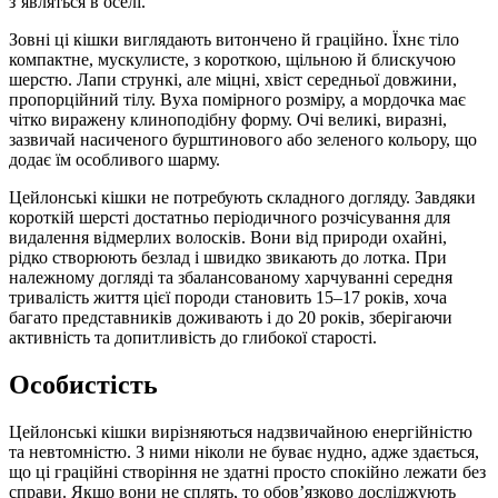
з’являться в оселі.
Зовні ці кішки виглядають витончено й граційно. Їхнє тіло
компактне, мускулисте, з короткою, щільною й блискучою
шерстю. Лапи стрункі, але міцні, хвіст середньої довжини,
пропорційний тілу. Вуха помірного розміру, а мордочка має
чітко виражену клиноподібну форму. Очі великі, виразні,
зазвичай насиченого бурштинового або зеленого кольору, що
додає їм особливого шарму.
Цейлонські кішки не потребують складного догляду. Завдяки
короткій шерсті достатньо періодичного розчісування для
видалення відмерлих волосків. Вони від природи охайні,
рідко створюють безлад і швидко звикають до лотка. При
належному догляді та збалансованому харчуванні середня
тривалість життя цієї породи становить 15–17 років, хоча
багато представників доживають і до 20 років, зберігаючи
активність та допитливість до глибокої старості.
Особистість
Цейлонські кішки вирізняються надзвичайною енергійністю
та невтомністю. З ними ніколи не буває нудно, адже здається,
що ці граційні створіння не здатні просто спокійно лежати без
справи. Якщо вони не сплять, то обов’язково досліджують