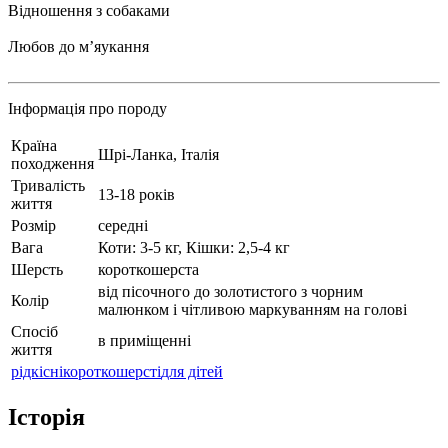
Відношення з собаками
Любов до мʼяукання
Інформація про породу
Країна
Шрі-Ланка, Італія
походження
Тривалість
13-18 років
життя
Розмір
середні
Вага
Коти: 3-5 кг, Кішки: 2,5-4 кг
Шерсть
короткошерста
від пісочного до золотистого з чорним
Колір
малюнком і чітливою маркуванням на голові
Спосіб
в приміщенні
життя
рідкісні
короткошерсті
для дітей
Історія