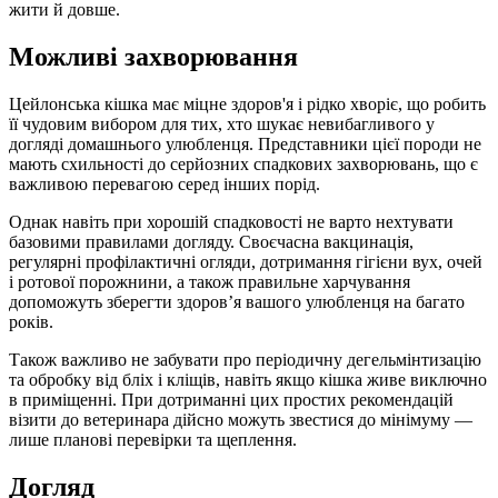
жити й довше.
Можливі захворювання
Цейлонська кішка має міцне здоров'я і рідко хворіє, що робить
її чудовим вибором для тих, хто шукає невибагливого у
догляді домашнього улюбленця. Представники цієї породи не
мають схильності до серйозних спадкових захворювань, що є
важливою перевагою серед інших порід.
Однак навіть при хорошій спадковості не варто нехтувати
базовими правилами догляду. Своєчасна вакцинація,
регулярні профілактичні огляди, дотримання гігієни вух, очей
і ротової порожнини, а також правильне харчування
допоможуть зберегти здоров’я вашого улюбленця на багато
років.
Також важливо не забувати про періодичну дегельмінтизацію
та обробку від бліх і кліщів, навіть якщо кішка живе виключно
в приміщенні. При дотриманні цих простих рекомендацій
візити до ветеринара дійсно можуть звестися до мінімуму —
лише планові перевірки та щеплення.
Догляд