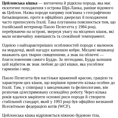
Цейлонська кішка
— витончена й рідкісна порода, яка має
екзотичне походження з острова Шрі-Ланка, раніше відомого
як Цейлон. Назва породи напряму пов'язана з географічною
батьківщиною, проте в офіційних джерелах її походження
часто приписують Італії. Така плутанина пояснюється тим, що
італійський ветеринар Паоло Пелегатта у 1984 році,
перебуваючи на острові, звернув увагу на місцевих кішок, які
мали незвичайну зовнішність та спокійний темперамент.
Однією з найхарактерніших особливостей породи є малюнок
на мордочці, який нагадує капюшон кобри. Місцеві мешканці
вважають цих тварин священними, а знак на обличчі —
благословенням самого Будди. За легендами, Будда залишив
цей відбиток як знак любові до цієї кішки, яка уособлює
гармонію і мир.
Паоло Пелегатта був настільки вражений красою, грацією та
характером цих кішок, що вирішив привезти кілька особин до
Італії. Там, у співпраці з заводчиками та фелінологами, він
розпочав цілеспрямовану селекційну роботу. Через кілька
років вдалося закріпити основні риси породи й створити
стабільний стандарт, який у 1993 році був офіційно визнаний
Всесвітньою федерацією котів (WCF).
Цейлонська кішка відрізняється ніжною будовою тіла,