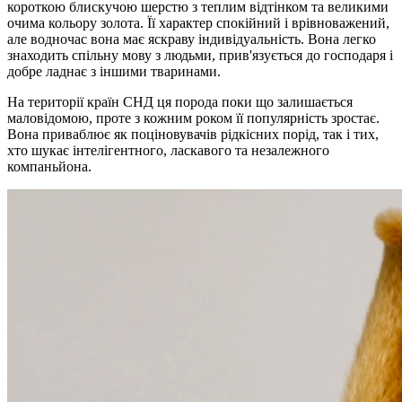
короткою блискучою шерстю з теплим відтінком та великими
очима кольору золота. Її характер спокійний і врівноважений,
але водночас вона має яскраву індивідуальність. Вона легко
знаходить спільну мову з людьми, прив'язується до господаря і
добре ладнає з іншими тваринами.
На території країн СНД ця порода поки що залишається
маловідомою, проте з кожним роком її популярність зростає.
Вона приваблює як поціновувачів рідкісних порід, так і тих,
хто шукає інтелігентного, ласкавого та незалежного
компаньйона.