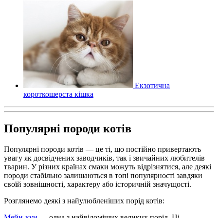
Екзотична
короткошерста кішка
Популярні породи котів
Популярні породи котів — це ті, що постійно привертають
увагу як досвідчених заводчиків, так і звичайних любителів
тварин. У різних країнах смаки можуть відрізнятися, але деякі
породи стабільно залишаються в топі популярності завдяки
своїй зовнішності, характеру або історичній значущості.
Розглянемо деякі з найулюбленіших порід котів:
Мейн-кун
— одна з найвідоміших великих порід. Ці