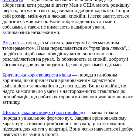
аборигенні коти родом зі штату Мен в США мають розкішну
шерсть, потужне тіло і надзвичайно добрий характер. Попри
свій розмір, мейн-куни ласкаві, спокійні і легко адаптуються
до різних умов життя. Вони добре ладнають з дітьми і
собаками, а також не вимагають надмірної уваги,
залишаючись незалежними.
Рэгдолл
— порода з м’яким характером і флегматичним
темпераментом. Назва перекладається як "тряп’яна лялька", і
це дійсно відображає поведінку котів: вони повністю
розслабляються на руках. Їх обожнюють за спокій, доброту і
абсолютну довіру до людини. Ідеальні для сімей з дітьми.
Британська короткошерста кішка
— порода з глибоким
корінням, що вирізняється врівноваженим характером,
кмітливістю та лояльністю до господаря. Вони спокійні, не
надто вимогливі до уваги і з настороженістю ставляться до
незнайомців, що робить їх хорошими охоронцями домашнього
затишку.
Шотландська висловуха (скоттіш-фолд)
— мила і ніжна
порода з унікальною формою вух. Завдяки врівноваженому
характеру і сильній прив’язаності до сім’ї, ці коти відмінно
підходять для життя у квартирі. Вони легко навчаються і добре
реагують на зміни в побуті.