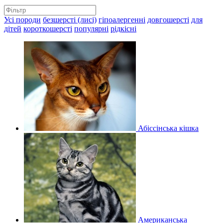
Усі породи
безшерсті (лисі)
гіпоалергенні
довгошерсті
для
дітей
короткошерсті
популярні
рідкісні
Абіссінська кішка
Американська