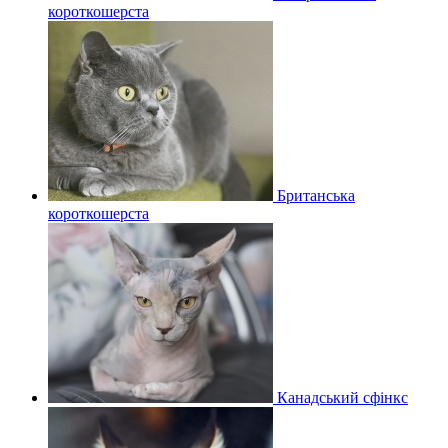
короткошерста
Британська
короткошерста
Канадський сфінкс