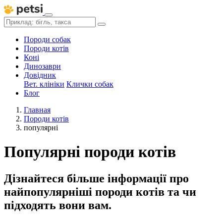
Породи собак
Породи котів
Коні
Динозаври
Довідник
Вет. клініки
Клички собак
Блог
Главная
Породи котів
популярні
Популярні породи котів
Дізнайтеся більше інформації про
найпопулярніші породи котів та чи
підходять вони вам.