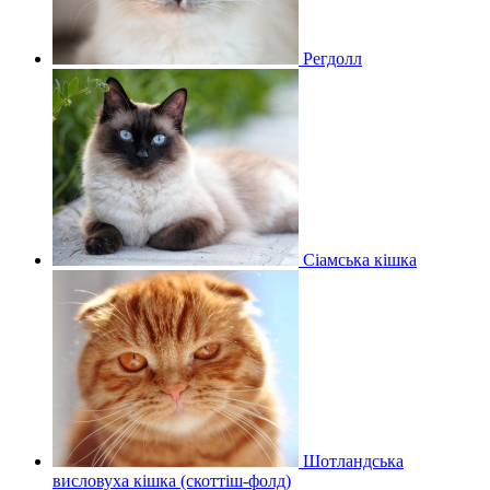
Регдолл
Сіамська кішка
Шотландська
висловуха кішка (скоттіш-фолд)