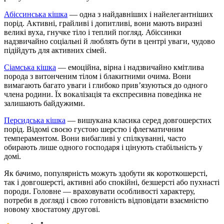
Абіссинська кішка
— одна з найдавніших і найелегантніших
порід. Активні, грайливі і допитливі, вони мають виразні
великі вуха, гнучке тіло і теплий погляд. Абіссинки
надзвичайно соціальні й люблять бути в центрі уваги, чудово
підійдуть для активних сімей.
Сіамська кішка
— емоційна, вірна і надзвичайно кмітлива
порода з витонченим тілом і блакитними очима. Вони
вимагають багато уваги і глибоко прив’язуються до одного
члена родини. Їх вокалізація та експресивна поведінка не
залишають байдужими.
Персидська кішка
— вишукана класика серед довгошерстих
порід. Відомі своєю густою шерстю і флегматичним
темпераментом. Вони вибагливі у спілкуванні, часто
обирають лише одного господаря і цінують стабільність у
домі.
Як бачимо, популярність можуть здобути як короткошерсті,
так і довгошерсті, активні або спокійні, безшерсті або пухнасті
породи. Головне — враховувати особливості характеру,
потреби в догляді і свою готовність відповідати взаємністю
новому хвостатому другові.