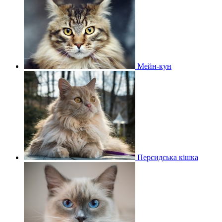
Мейн-кун
Персидська кішка