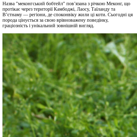
Назва "меконгський бобтейл" пов’язана з річкою Меконг, що
протікає через території Камбоджі, Лаосу, Таїланду та
В’єтнаму — регіони, де споконвіку жили ці коти. Сьогодні ця
порода цінується за свою врівноважену поведінку,
граціозність і унікальний зовнішній вигляд.