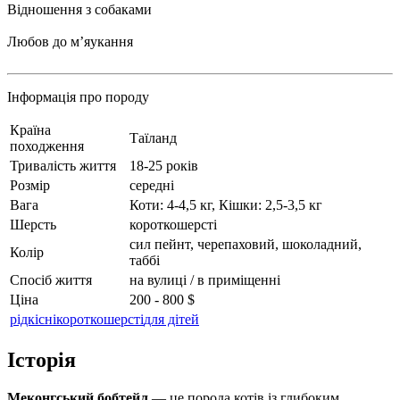
Відношення з собаками
Любов до мʼяукання
Інформація про породу
Країна
Таїланд
походження
Тривалість життя
18-25 років
Розмір
середні
Вага
Коти: 4-4,5 кг, Кішки: 2,5-3,5 кг
Шерсть
короткошерсті
сил пейнт, черепаховий, шоколадний,
Колір
таббі
Спосіб життя
на вулиці / в приміщенні
Ціна
200 - 800 $
рідкісні
короткошерсті
для дітей
Історія
Меконгський бобтейл
— це порода котів із глибоким