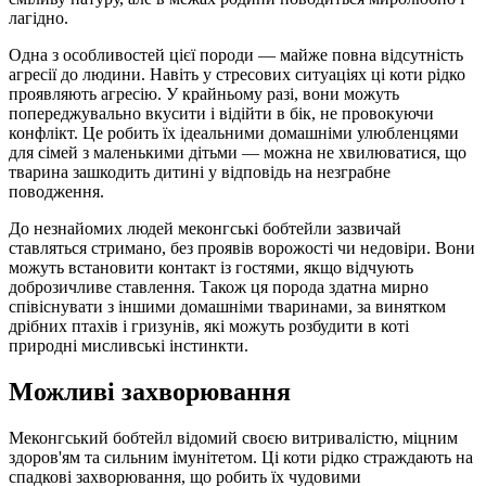
лагідно.
Одна з особливостей цієї породи — майже повна відсутність
агресії до людини. Навіть у стресових ситуаціях ці коти рідко
проявляють агресію. У крайньому разі, вони можуть
попереджувально вкусити і відійти в бік, не провокуючи
конфлікт. Це робить їх ідеальними домашніми улюбленцями
для сімей з маленькими дітьми — можна не хвилюватися, що
тварина зашкодить дитині у відповідь на незграбне
поводження.
До незнайомих людей меконгські бобтейли зазвичай
ставляться стримано, без проявів ворожості чи недовіри. Вони
можуть встановити контакт із гостями, якщо відчують
доброзичливе ставлення. Також ця порода здатна мирно
співіснувати з іншими домашніми тваринами, за винятком
дрібних птахів і гризунів, які можуть розбудити в коті
природні мисливські інстинкти.
Можливі захворювання
Меконгський бобтейл відомий своєю витривалістю, міцним
здоров'ям та сильним імунітетом. Ці коти рідко страждають на
спадкові захворювання, що робить їх чудовими