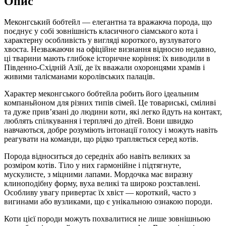
Опис
Меконгський бобтейл — елегантна та вражаюча порода, що
поєднує у собі зовнішність класичного сіамського кота і
характерну особливість у вигляді короткого, вузлуватого
хвоста. Незважаючи на офіційне визнання відносно недавно,
ці тварини мають глибоке історичне коріння: їх виводили в
Південно-Східній Азії, де їх вважали охоронцями храмів і
живими талісманами королівських палаців.
Характер меконгського бобтейла робить його ідеальним
компаньйоном для різних типів сімей. Це товариські, сміливі
та дуже прив’язані до людини коти, які легко йдуть на контакт,
люблять спілкування і терплячі до дітей. Вони швидко
навчаються, добре розуміють інтонації голосу і можуть навіть
реагувати на команди, що рідко трапляється серед котів.
Порода відноситься до середніх або навіть великих за
розміром котів. Тіло у них гармонійне і підтягнуте,
мускулисте, з міцними лапами. Мордочка має виразну
клиноподібну форму, вуха великі та широко розставлені.
Особливу увагу привертає їх хвіст — короткий, часто з
вигинами або вузликами, що є унікальною ознакою породи.
Коти цієї породи можуть похвалитися не лише зовнішньою