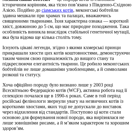
історичним корінням, яка тісно пов’язана з Південно-Східною
Азією. Подібно до
сіамських котів
, меконгські бобтейли
здавна мешкали при храмах та палацах, вважаючись
священними тваринами. Їхня характерна ознака — короткий
хвіст, довжиною до 5 см, що має природне походження. Така
особливість виникла внаслідок стабільної генетичної мутації,
яка була відома ще кілька століть тому.
Існують цікаві легенди, згідно з якими кхмерські принци
прикрашали хвости цих котів коштовностями, демонструючи
таким чином свою приналежність до вищого стану та
підкреслюючи елегантність тварини. Це робило меконгських
бобтейлів не лише домашніми улюбленцями, а й символами
розкоші та статусу.
Хоча офіційно породу було визнано лише у 2003 році
Всесвітньою Федерацією котів (WCF), активна робота над її
селекцією почалася ще в 1990-х роках. Саме в той період
російські фелінологи звернули увагу на незвичних котів із
короткими хвостами, яких тоді не допускали до виставок
через відхилення від стандартів. Поступово ці коти стали
основою для формування нової породи, яка вирізнялася не
лише зовнішніми рисами, а й м’яким характером та хорошим
здоров’ям.