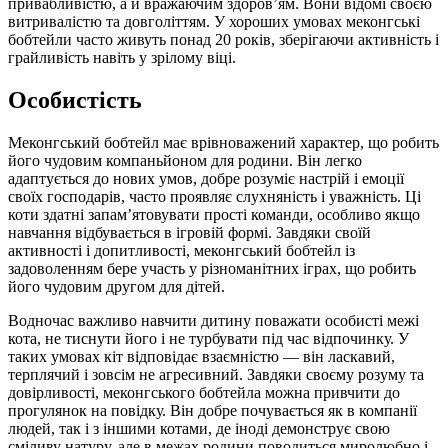
привабливістю, а й вражаючим здоров’ям. Вони відомі своєю
витривалістю та довголіттям. У хороших умовах меконгські
бобтейли часто живуть понад 20 років, зберігаючи активність і
грайливість навіть у зрілому віці.
Особистість
Меконгський бобтейл має врівноважений характер, що робить
його чудовим компаньйоном для родини. Він легко
адаптується до нових умов, добре розуміє настрій і емоції
своїх господарів, часто проявляє слухняність і уважність. Ці
коти здатні запам’ятовувати прості команди, особливо якщо
навчання відбувається в ігровій формі. Завдяки своїй
активності і допитливості, меконгський бобтейл із
задоволенням бере участь у різноманітних іграх, що робить
його чудовим другом для дітей.
Водночас важливо навчити дитину поважати особисті межі
кота, не тиснути його і не турбувати під час відпочинку. У
таких умовах кіт відповідає взаємністю — він ласкавий,
терплячий і зовсім не агресивний. Завдяки своєму розуму та
довірливості, меконгського бобтейла можна привчити до
прогулянок на повідку. Він добре почувається як в компанії
людей, так і з іншими котами, де іноді демонструє свою
сміливу натуру, але в межах родини поводиться миролюбно і