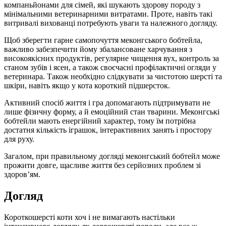
компаньйонами для сімей, які шукають здорову породу з
мінімальними ветеринарними витратами. Проте, навіть такі
витривалі вихованці потребують уваги та належного догляду.
Щоб зберегти гарне самопочуття меконгського бобтейла,
важливо забезпечити йому збалансоване харчування з
високоякісних продуктів, регулярне чищення вух, контроль за
станом зубів і ясен, а також своєчасні профілактичні огляди у
ветеринара. Також необхідно слідкувати за чистотою шерсті та
шкіри, навіть якщо у кота короткий підшерсток.
Активний спосіб життя і гра допомагають підтримувати не
лише фізичну форму, а й емоційний стан тварини. Меконгські
бобтейли мають енергійний характер, тому їм потрібна
достатня кількість іграшок, інтерактивних занять і простору
для руху.
Загалом, при правильному догляді меконгський бобтейл може
прожити довге, щасливе життя без серйозних проблем зі
здоров’ям.
Догляд
Короткошерсті коти хоч і не вимагають настільки