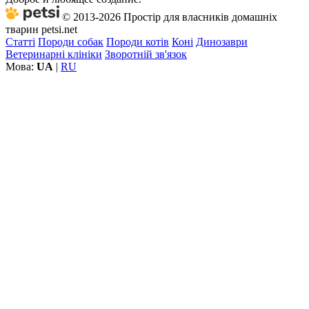
© 2013-2026 Простір для власників домашніх
тварин petsi.net
Статті
Породи собак
Породи котів
Коні
Динозаври
Ветеринарні клініки
Зворотній зв'язок
Мова:
UA
|
RU