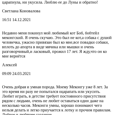
царапнула, ни укусила. Люблю ее до Луны и обратно!
Светлана Коновалова
16:51 14.12.2021
Недавно меня покинул мой любимый кот Боб, бобтейл
меконгский. Я очень скучаю. Это был не кот,а собака с душой
человечка, ужасно привязан был ко мне,все повадки собаки,
вплоть до апорта в виде мячика или мышки и очень
разговорчивый,и ласковый, прожил 17 лет. Я жду,что он ко
мне вернётся
Алексей
09:09 24.03.2021
Очень добрая и умная порода. Моему Меконгу уже 8 лет. За
это время ни разу не попытался оцарапать или укусить.
Любит играть, в детстве требует постоянного присутствия
рядом с людьми, очень не любит оставаться один даже на
несколько часов. Меконги умны, хорошо понимают чего
нельзя делать и легко приучается к лотку и прочим правилам.
Доброе и любящее создание.