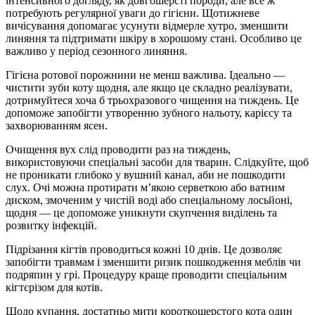
інтенсивного догляду, як довгошерсті породи, але все ж
потребують регулярної уваги до гігієни. Щотижневе
вичісування допомагає усунути відмерле хутро, зменшити
линяння та підтримати шкіру в хорошому стані. Особливо це
важливо у період сезонного линяння.
Гігієна ротової порожнини не менш важлива. Ідеально —
чистити зуби коту щодня, але якщо це складно реалізувати,
дотримуйтеся хоча б трьохразового чищення на тиждень. Це
допоможе запобігти утворенню зубного нальоту, карієсу та
захворюванням ясен.
Очищення вух слід проводити раз на тиждень,
використовуючи спеціальні засоби для тварин. Слідкуйте, щоб
не проникати глибоко у вушний канал, аби не пошкодити
слух. Очі можна протирати м’якою серветкою або ватним
диском, змоченим у чистій воді або спеціальному лосьйоні,
щодня — це допоможе уникнути скупчення виділень та
розвитку інфекцій.
Підрізання кігтів проводиться кожні 10 днів. Це дозволяє
запобігти травмам і зменшити ризик пошкодження меблів чи
подряпин у грі. Процедуру краще проводити спеціальним
кігтєрізом для котів.
Щодо купання, достатньо мити короткошерстого кота один