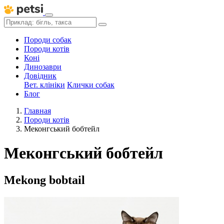
Породи собак
Породи котів
Коні
Динозаври
Довідник
Вет. клініки
Клички собак
Блог
Главная
Породи котів
Меконгський бобтейл
Меконгський бобтейл
Mekong bobtail