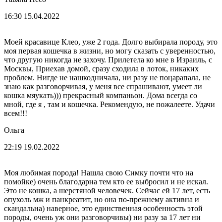
16:30 15.04.2022
Моей красавице Клео, уже 2 года. Долго выбирала породу, это
моя первая кошечка в жизни, но могу сказать с уверенностью,
что другую никогда не захочу. Прилетела ко мне в Израиль, с
Москвы, Приехав домой, сразу сходила в лоток, никаких
проблем. Нигде не нашкодничала, ни разу не поцарапала, не
знаю как разговорчивая, у меня все спрашивают, умеет ли
кошка мяукать))) прекрасный компаньон. Дома всегда со
мной, где я , там и кошечка. Рекомендую, не пожалеете. Удачи
всем!!!
Ольга
22:19 19.02.2022
Моя любимая порода! Нашла свою Симку почти что на
помойке) очень благодарна тем кто ее выбросил и не искал.
Это не кошка, а шерстяной человечек. Сейчас ей 17 лет, есть
опухоль мж и панкреатит, но она по-прежнему активна и
скандальна) наверное, это единственная особенность этой
породы, очень уж они разговорчивы) ни разу за 17 лет ни